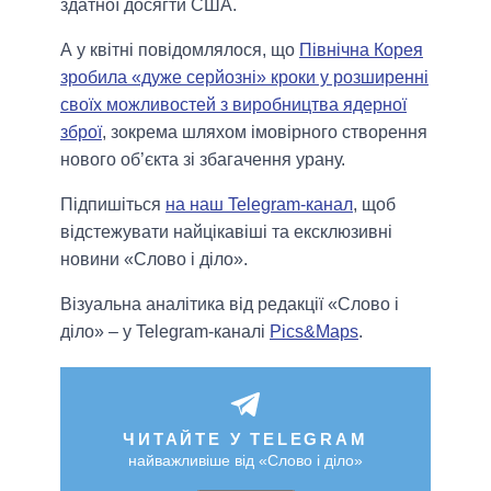
здатної досягти США.
А у квітні повідомлялося, що
Північна Корея
зробила «дуже серйозні» кроки у розширенні
своїх можливостей з виробництва ядерної
зброї
, зокрема шляхом імовірного створення
нового об’єкта зі збагачення урану.
Підпишіться
на наш Telegram-канал
, щоб
відстежувати найцікавіші та ексклюзивні
новини «Слово і діло».
Візуальна аналітика від редакції «Слово і
діло» – у Telegram-каналі
Pics&Maps
.
ЧИТАЙТЕ У TELEGRAM
найважливіше від «Слово і діло»