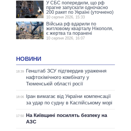
У СБС попередили, що рф
прагне запускати одночасно
200 ракет по Україні (уточнено)
10 серпня 2026, 15:33
Війська рф вдарили по
житловому кварталу Нікополя,
є жертва та поранені
10 серпня 2026, 16:07
НОВИНИ
Генштаб ЗСУ підтвердив ураження
18:39
нафтохімічного комбінату у
Тюменській області росії
Іран вимагає від України компенсації
18:06
за удар по судну в Каспійському морі
На Київщині посилять безпеку на
17:50
АЗС