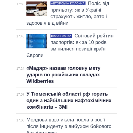
Поліс від
АВТОРСЬКА КОЛОНКА
17:50
прильоту: як в Україні
страхують житло, авто і
здоров’я від війни
Світовий рейтинг
ІНФОГРАФІКА
17:45
паспортів: як за 10 років
змінилися позиції країн
Європи
«Мадяр» назвав головну мету
17:24
ударів по російських складах
Wildberries
У Тюменській області рф горить
17:07
один з найбільших нафтохімічних
комбінатів – ЗМІ
Молдова відкликала посла з росії
17:00
після інциденту з вибухом бойового
безпілотника