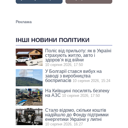
ІНШІ НОВИНИ ПОЛІТИКИ
Поліс від прильоту: як в Україні
страхують житло, авто і
здоров’я від війни
10 серпня 2026, 17:50
У Болгарії стався вибух на
заводі з виробництва
боєприпасів
10 серпня 2026, 15:24
На Київщині посилять безпеку
на АЗС
10 серпня 2026, 17:50
Стало відомо, скільки коштів
надійшло до Фонду підтримки
енергетики України у липні
10 серпня 2026, 16:27