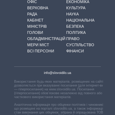
ОФІС
ЕКОНОМІКА
ВЕРХОВНА
КУЛЬТУРА
РАДА
НАУКА
КАБІНЕТ
НАЦІОНАЛЬНА
МІНІСТРІВ
БЕЗПЕКА
ГОЛОВИ
ПОЛІТИКА
ОБЛАДМІНІСТРАЦІЙ
ПРАВО
МЕРИ МІСТ
СУСПІЛЬСТВО
ВСІ ПЕРСОНИ
ФІНАНСИ
info@slovoidilo.ua
Використання будь-яких матеріалів, розміщених на сайті,
дозволяється при вказуванні посилання (для інтернет-видань
— гіперпосилання) на www.slovoidilo.ua. Посилання
(гіперпосилання) обов’язкове незалежно від повного або
часткового використання матеріалів.
Аналітична інформація про обіцянки політиків і чиновників,
що розміщені на порталі slovoidilo.ua, а також інформація про
стан виконання цих обіцянок, зібрана й опрацьована ТОВ «ІА