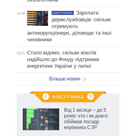
Зарплати
ІНФОГРАФІКА
16:28
держслужбовців: скільки
отримують
антикорупціонери, діловоди та інші
чиновники
Стало відомо, скільки коштів
16:27
надійшло до Фонду підтримки
енергетики України у липні
Більше новин
ІНФОГРАФІКА
Від 1 місяця – до 5
років: хто і як довго
ть
обіймав посаду
и,
керівника СЗР