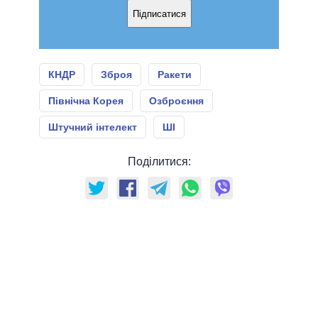
Підписатися
КНДР
Зброя
Ракети
Північна Корея
Озброєння
Штучний інтелект
ШІ
Поділитися: