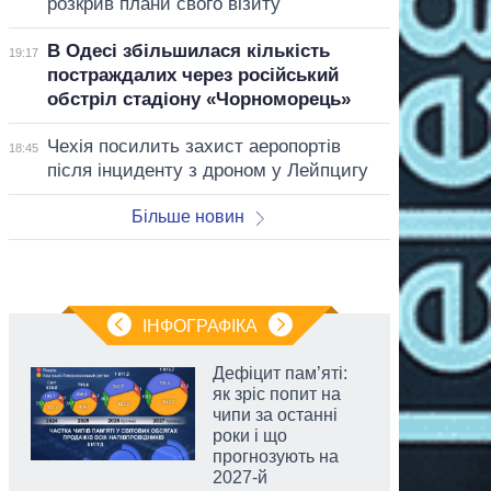
розкрив плани свого візиту
В Одесі збільшилася кількість
19:17
постраждалих через російський
обстріл стадіону «Чорноморець»
Чехія посилить захист аеропортів
18:45
після інциденту з дроном у Лейпцигу
Більше новин
ІНФОГРАФІКА
Дефіцит пам’яті:
як зріс попит на
чипи за останні
роки і що
прогнозують на
2027-й