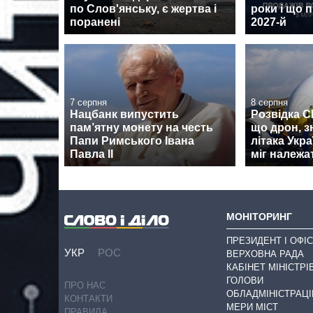
по Слов'янську, є жертва і
роки і що 
поранені
2027-й
7 серпня
8 серпня
Нацбанк випустить
Розвідка 
пам’ятну монету на честь
що дрон, з
Папи Римського Івана
літака Укра
Павла II
міг належа
МОНІТОРИНГ
ПРЕЗИДЕНТ І ОФІС
УКР
РОС
ВЕРХОВНА РАДА
КАБІНЕТ МІНІСТРІ
ГОЛОВИ
ПРО НАС
ОБЛАДМІНІСТРАЦІ
КОНТАКТИ
МЕРИ МІСТ
ПРАВИЛА