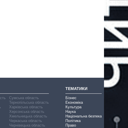
ТЕМАТИКИ
асть
Сумська область
Бізнес
Тернопільська область
Економіка
ь
Харківська область
Культура
Херсонська область
Наука
Хмельницька область
Національна безпека
Черкаська область
Політика
Чернівецька область
Право