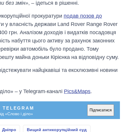
и без змін»
, – ідеться в рішенні.
икорупційної прокуратури
подав позов до
ути у власність держави Land Rover Range Rover
400 грн. Аналізом доходів і видатків посадовця
ість набуття цього активу за рахунок законних
еревірки автомобіль було продано. Тому
ешту майна доньки Кірієнка на відповідну суму.
відстежувати найцікавіші та ексклюзивні новини
 діло» – у Telegram-каналі
Pics&Maps
.
У TELEGRAM
Підписатися
ід «Слово і діло»
Дніпро
Вищий антикорупційний суд