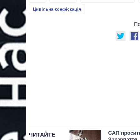
Цивільна конфіскація
По
САП просить
ЧИТАЙТЕ
Закарпаття