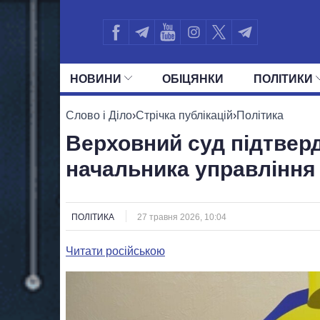
НОВИНИ
ОБIЦЯНКИ
ПОЛIТИКИ
УСІ ПОЛІТИКИ
ПРЕЗИДЕНТ І ОФ
Слово і Діло
›
Стрічка публікацій
›
Політика
Верховний суд підтвер
начальника управління
ПОЛІТИКА
27 травня 2026, 10:04
Читати російською