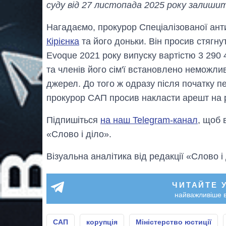
суду від 27 листопада 2025 року залишит
Нагадаємо, прокурор Спеціалізованої ант
Кірієнка
та його доньки. Він просив стягн
Evoque 2021 року випуску вартістю 3 290 
та членів його сім'ї встановлено неможлив
джерел. До того ж одразу після початку п
прокурор САП просив накласти арешт на р
Підпишіться
на наш Telegram-канал
, щоб 
«Слово і діло».
Візуальна аналітика від редакції «Слово і
ЧИТАЙТЕ 
найважливіше в
САП
корупція
Міністерство юстиції