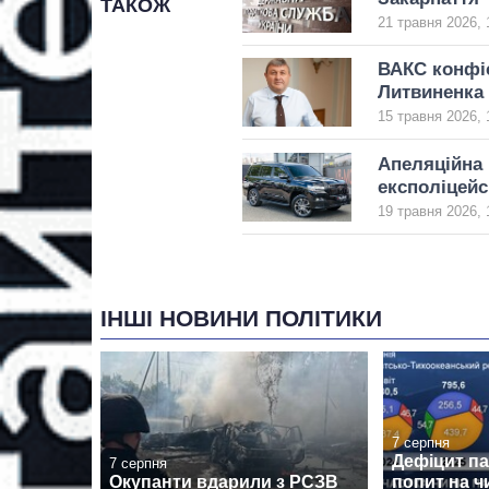
ТАКОЖ
21 травня 2026, 
ВАКС конфіс
Литвиненка
15 травня 2026, 
Апеляційна 
експоліцейс
19 травня 2026, 
ІНШІ НОВИНИ ПОЛІТИКИ
7 серпня
Дефіцит пам
7 серпня
Окупанти вдарили з РСЗВ
попит на ч