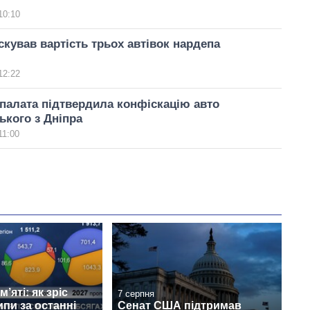
10:10
кував вартість трьох автівок нардепа
12:22
палата підтвердила конфіскацію авто
ького з Дніпра
11:00
’яті: як зріс
7 серпня
ипи за останні
Сенат США підтримав