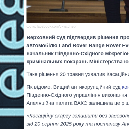
фото: facebook.com/dkvs.dnepr
Верховний суд підтвердив рішення про 
автомобілю Land Rover Range Rover Ev
начальник Південно-Східного міжрегіо
кримінальних покарань Міністерства юс
Таке рішення 20 травня ухвалив Касаційни
Як відомо, Вищий антикорупційний суд
ко
Південно-Східного управління виконання к
Апеляційна палата ВАКС залишила це ріш
«Касаційну скаргу залишити без задовол
від 20 серпня 2025 року та постанову А