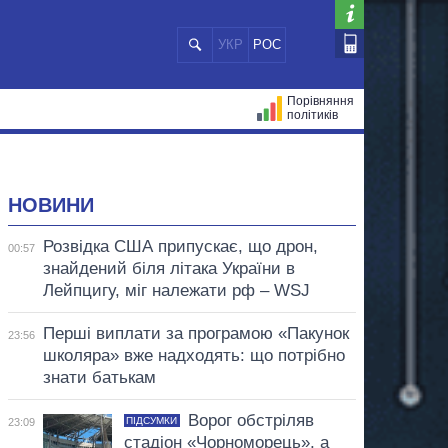
УКР
РОС
Порівняння
політиків
ЦІЙ
МЕРИ МІСТ
ВСІ ПЕРСОНИ
НОВИНИ
Розвідка США припускає, що дрон,
00:57
знайдений біля літака України в
Лейпцигу, міг належати рф – WSJ
Перші виплати за програмою «Пакунок
23:56
школяра» вже надходять: що потрібно
знати батькам
Ворог обстріляв
ПІДСУМКИ
23:09
стадіон «Чорноморець», а