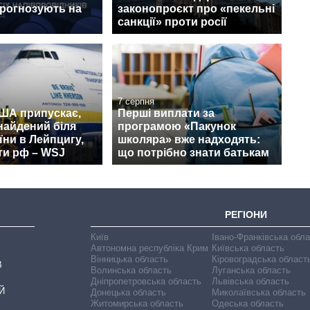
прогнозують на
законопроєкт про «пекельні
санкції» проти росії
7 серпня
США припускає,
Перші виплати за
найдений біля
програмою «Пакунок
їни в Лейпцигу,
школяра» вже надходять:
ти рф – WSJ
що потрібно знати батькам
РЕГІОНИ
Київ
Івано-Франківська обл
Автономна республіка Крим
Київська область
Вінницька область
Кіровоградська област
В
Волинська область
Луганська область
Дніпропетровська область
Львівська область
Й
Донецька область
Миколаївська область
Житомирська область
Одеська область