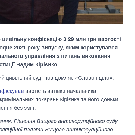
цивільну конфіскацію 3,29 млн грн вартості
oque 2021 року випуску, яким користувався
нального управління з питань виконання
тиції Вадим Кірієнко.
й цивільний суд, повідомляє «Слово і діло».
нфіскував
вартість автівки начальника
римінальних покарань Кірієнка та його доньки.
Як змінився
ення без змін.
бюджет
Міністерства
оборони за 13
ення. Рішення Вищого антикорупційного суду
років війни з
пеляційної палати Вищого антикорупційного
росією