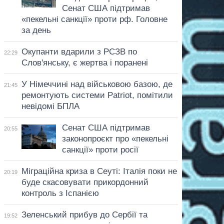
Сенат США підтримав
«пекельні санкції» проти рф. Головне
за день
Окупанти вдарили з РСЗВ по
22:29
Слов'янську, є жертва і поранені
У Німеччині над військовою базою, де
21:45
ремонтують системи Patriot, помітили
невідомі БПЛА
Сенат США підтримав
20:55
законопроєкт про «пекельні
санкції» проти росії
Міграційна криза в Сеуті: Італія поки не
20:19
буде скасовувати прикордонний
контроль з Іспанією
Зеленський прибув до Сербії та
19:52