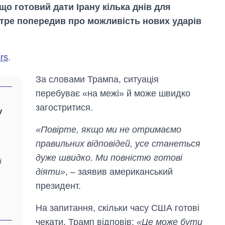
о готовий дати Ірану кілька днів для
отре попередив про можливість нових ударів
rs
.
За словами Трампа, ситуація
перебуває «на межі» й може швидко
загостритися.
у
«Повірте, якщо ми не отримаємо
правильних відповідей, усе станеться
дуже швидко. Ми повністю готові
ї
діяти»
, – заявив американський
Вісім масованих
президент.
ударів по Україні
за літо: Київ та
На запитання, скільки часу США готові
область стали
головною ціллю
чекати, Трамп відповів:
«Це може бути