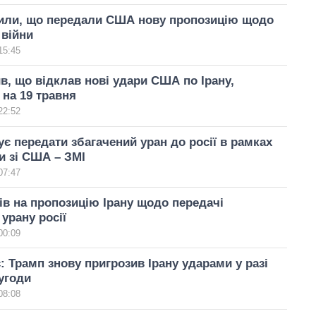
вили, що передали США нову пропозицію щодо
 війни
15:45
в, що відклав нові удари США по Ірану,
 на 19 травня
22:52
ує передати збагачений уран до росії в рамках
и зі США – ЗМІ
07:47
ів на пропозицію Ірану щодо передачі
урану росії
00:09
: Трамп знову пригрозив Ірану ударами у разі
 угоди
08:08