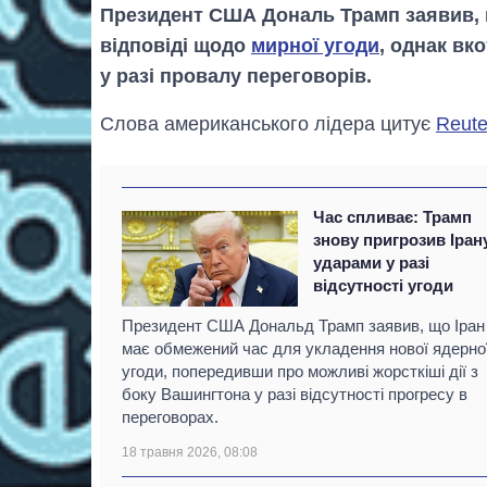
Президент США Дональ Трамп заявив, щ
відповіді щодо
мирної угоди
, однак вк
у разі провалу переговорів.
Слова американського лідера цитує
Reute
Час спливає: Трамп
знову пригрозив Іран
ударами у разі
відсутності угоди
Президент США Дональд Трамп заявив, що Іран
має обмежений час для укладення нової ядерно
угоди, попередивши про можливі жорсткіші дії з
боку Вашингтона у разі відсутності прогресу в
переговорах.
18 травня 2026, 08:08