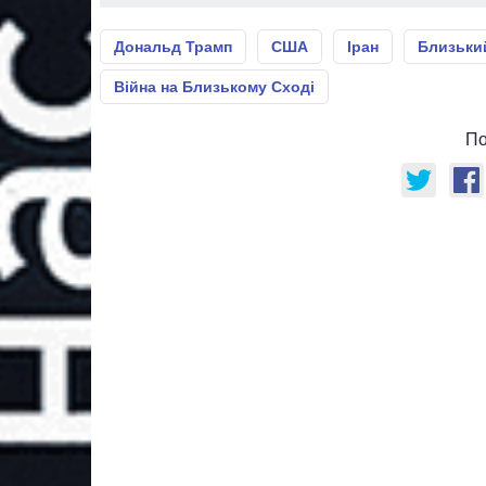
Дональд Трамп
США
Іран
Близьки
Війна на Близькому Сході
По