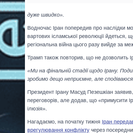
дуже швидко».
Водночас Іран попередив про наслідки мо
вартових ісламської революції йдеться, що
регіональна війна цього разу вийде за меж
Трамп також повторив, що не дозволить І
«Ми на фінальній стадії щодо Ірану. Поди
зробимо дещо неприємне, але сподіваюся
Президент Ірану Масуд Пезешкіан заявив
переговорів, але додав, що «примусити І
ілюзія».
Нагадаємо, на початку тижня
Іран переда
врегулювання конфлікту
через посередник