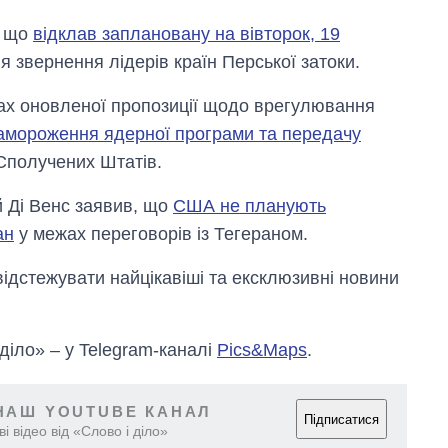
, що
відклав заплановану на вівторок, 19
я звернення лідерів країн Перської затоки.
жах оновленої пропозиції щодо врегулювання
амороження ядерної програми та передачу
Сполучених Штатів.
 Ді Венс заявив, що
США не планують
ан
у межах переговорів із Тегераном.
відстежувати найцікавіші та ексклюзивні новини
 діло» – у Telegram-каналі
Pics&Maps
.
НАШ YOUTUBE КАНАЛ
Підписатися
і відео від «Слово і діло»