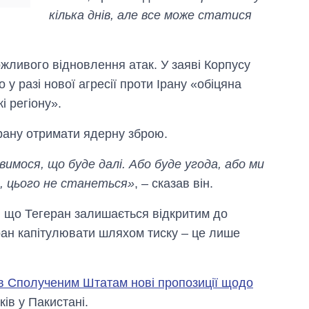
рф
кілька днів, але все може статися
жливого відновлення атак. У заяві Корпусу
 у разі нової агресії проти Ірану «обіцяна
і регіону».
рану отримати ядерну зброю.
вимося, що буде далі. Або буде угода, або ми
, цього не станеться»
, – сказав він.
, що Тегеран залишається відкритим до
ран капітулювати шляхом тиску – це лише
в Сполученим Штатам нові пропозиції щодо
ів у Пакистані.