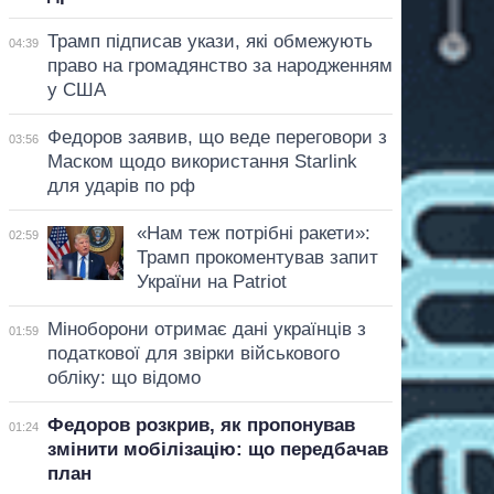
Трамп підписав укази, які обмежують
04:39
право на громадянство за народженням
у США
Федоров заявив, що веде переговори з
03:56
Маском щодо використання Starlink
для ударів по рф
«Нам теж потрібні ракети»:
02:59
Трамп прокоментував запит
України на Patriot
Міноборони отримає дані українців з
01:59
податкової для звірки військового
обліку: що відомо
Федоров розкрив, як пропонував
01:24
змінити мобілізацію: що передбачав
план