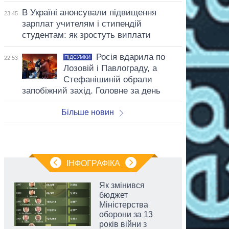
В Україні анонсували підвищення
23:45
зарплат учителям і стипендій
студентам: як зростуть виплати
Росія вдарила по
ПІДСУМКИ
22:53
Лозовій і Павлограду, а
Стефанішиній обрали
запобіжний захід. Головне за день
Більше новин
ІНФОГРАФІКА
Як змінився
бюджет
Міністерства
оборони за 13
років війни з