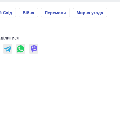
й Схід
Війна
Перемови
Мирна угода
ділитися: