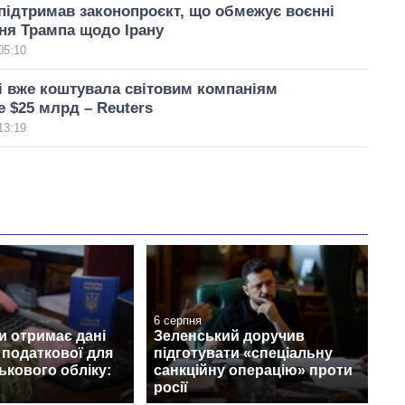
ідтримав законопроєкт, що обмежує воєнні
ня Трампа щодо Ірану
05:10
ні вже коштувала світовим компаніям
 $25 млрд – Reuters
13:19
6 серпня
и отримає дані
Зеленський доручив
з податкової для
підготувати «спеціальну
ськового обліку:
санкційну операцію» проти
росії