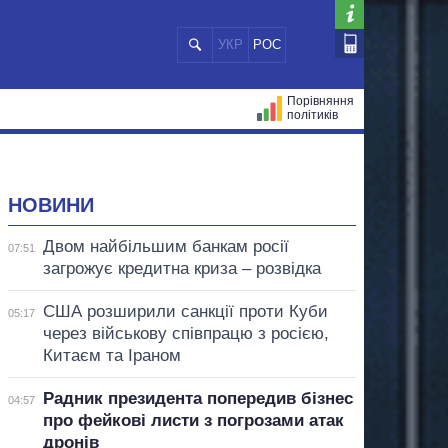
УКР
РОС
Порівняння
політиків
ЦІЙ
МЕРИ МІСТ
ВСІ ПЕРСОНИ
НОВИНИ
Двом найбільшим банкам росії
07:51
загрожує кредитна криза – розвідка
США розширили санкції проти Куби
05:17
через військову співпрацю з росією,
Китаєм та Іраном
Радник президента попередив бізнес
04:57
про фейкові листи з погрозами атак
дронів