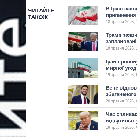
В Ірані зая
ЧИТАЙТЕ
припинення
ТАКОЖ
18 травня 2026, 
Трамп заяви
заплановані
18 травня 2026, 
Іран пропон
мирної угод
19 травня 2026, 
Венс відпов
збагаченого 
20 травня 2026, 
Час спливає
відсутності
18 травня 2026, 