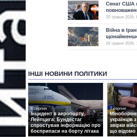
Сенат США п
повноважен
20 травня 2026, 
Війна в Іра
щонайменше
18 травня 2026, 
ІНШІ НОВИНИ ПОЛІТИКИ
6 серпня
7 серпня
Інцидент в аеропорту
Міноборон
Лейпцига: Бундестаг
українців 
спростував інформацію про
звірки вій
боєприпаси на борту літака
що відомо