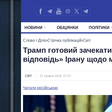
НОВИНИ
ОБIЦЯНКИ
ПОЛIТИКИ
УСІ ПОЛІТИКИ
ПРЕЗИДЕНТ І ОФ
Слово і Діло
›
Стрічка публікацій
›
Світ
Трамп готовий зачекати
відповідь» Ірану щодо 
СВІТ
21 травня 2026, 07:47
Читати російською