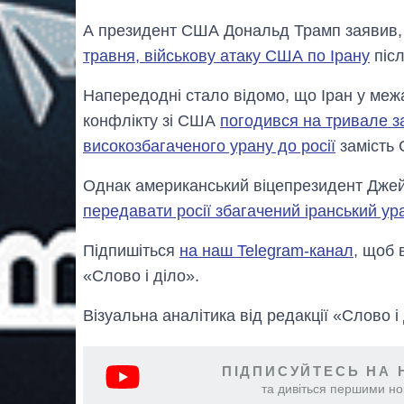
А президент США Дональд Трамп заявив
травня, військову атаку США по Ірану
післ
Напередодні стало відомо, що Іран у ме
конфлікту зі США
погодився на тривале з
високозбагаченого урану до росії
замість 
Однак американський віцепрезидент Джей
передавати росії збагачений іранський ур
Підпишіться
на наш Telegram-канал
, щоб 
«Слово і діло».
Візуальна аналітика від редакції «Слово і
ПІДПИСУЙТЕСЬ НА 
та дивіться першими нов