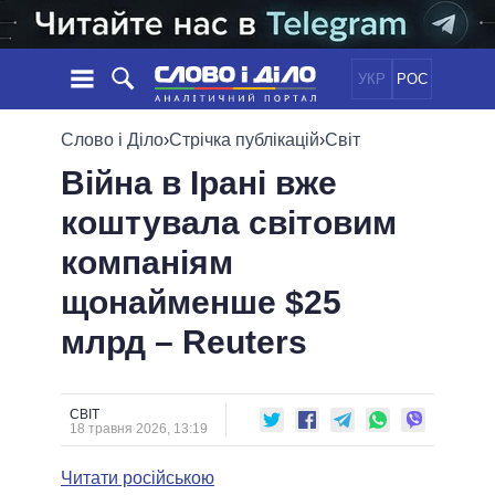
УКР
РОС
НОВИНИ
Слово і Діло
›
Стрічка публікацій
›
Світ
Війна в Ірані вже
ОБIЦЯНКИ
СТРІЧКА
ПОЛІТИКА
коштувала світовим
ПОДІЇ
ЕКОНОМІКА
ПОЛIТИКИ
компаніям
СТАТТІ
СУСПІЛЬСТВО
ІНФОГРАФІКА
ДУМКИ
СВІТ
УСІ ПОЛІТИКИ
щонайменше $25
ОГЛЯДИ
ПРЕЗИДЕНТ І ОФІС
млрд – Reuters
ВІДЕО
ДАЙДЖЕСТИ
ВЕРХОВНА РАДА
ПІДТРИМАТИ
КАБІНЕТ МІНІСТРІВ
ГОЛОВИ ОБЛАДМІНІСТРАЦІЙ
СВІТ
ПОРІВНЯННЯ ПОЛІТИКІВ
18 травня 2026, 13:19
МЕРИ МІСТ
Читати російською
ВСІ ПЕРСОНИ