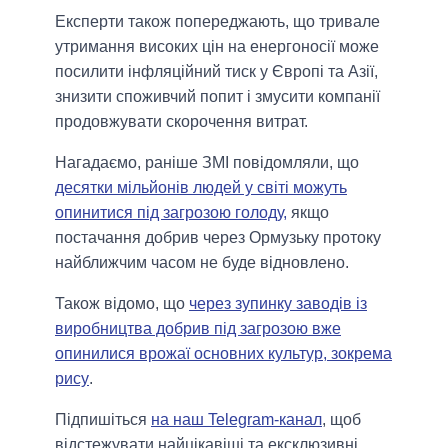
Експерти також попереджають, що тривале
утримання високих цін на енергоносії може
посилити інфляційний тиск у Європі та Азії,
знизити споживчий попит і змусити компанії
продовжувати скорочення витрат.
Нагадаємо, раніше ЗМІ повідомляли, що
десятки мільйонів людей у світі можуть
опинитися під загрозою голоду,
якщо
постачання добрив через Ормузьку протоку
найближчим часом не буде відновлено.
Також відомо, що
через зупинку заводів із
виробництва добрив під загрозою вже
опинилися врожаї основних культур, зокрема
рису
.
Підпишіться
на наш Telegram-канал
, щоб
відстежувати найцікавіші та ексклюзивні