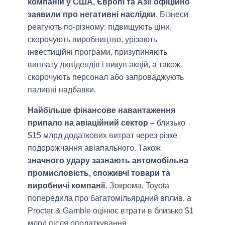
компаній у США, Європі та Азії офіційно
заявили про негативні наслідки
. Бізнеси
реагують по-різному: підвищують ціни,
скорочують виробництво, урізають
інвестиційні програми, призупиняють
виплату дивідендів і викуп акцій, а також
скорочують персонал або запроваджують
паливні надбавки.
Найбільше фінансове навантаження
припало на авіаційний сектор
– близько
$15 млрд додаткових витрат через різке
подорожчання авіапального. Також
значного удару зазнають автомобільна
промисловість, споживчі товари та
виробничі компанії
. Зокрема, Toyota
попередила про багатомільярдний вплив, а
Procter & Gamble оцінює втрати в близько $1
млрд після оподаткування.