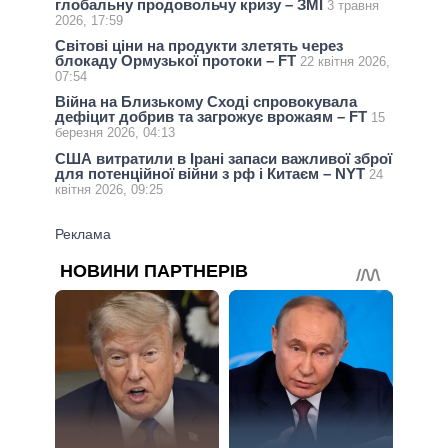
глобальну продовольчу кризу – ЗМІ
3 травня
2026, 17:59
Світові ціни на продукти злетять через
блокаду Ормузької протоки – FT
22 квітня 2026,
07:54
Війна на Близькому Сході спровокувала
дефіцит добрив та загрожує врожаям – FT
15
березня 2026, 04:13
США витратили в Ірані запаси важливої зброї
для потенційної війни з рф і Китаєм – NYT
24
квітня 2026, 09:25