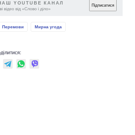
НАШ YOUTUBE КАНАЛ
Підписатися
і відео від «Слово і діло»
Перемови
Мирна угода
ділитися: