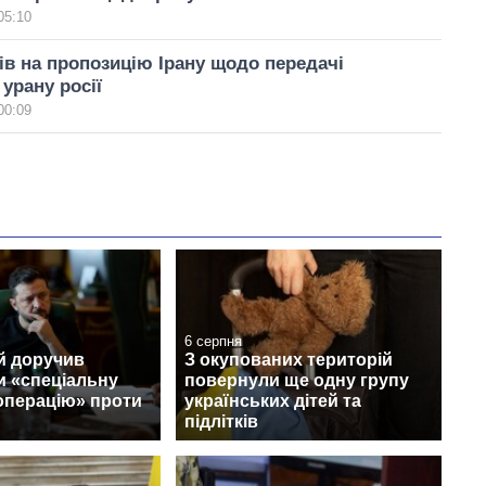
05:10
ів на пропозицію Ірану щодо передачі
урану росії
00:09
6 серпня
й доручив
З окупованих територій
и «спеціальну
повернули ще одну групу
операцію» проти
українських дітей та
підлітків