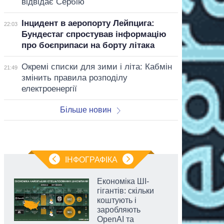
відвідає Сербію
Інцидент в аеропорту Лейпцига:
22:03
Бундестаг спростував інформацію
про боєприпаси на борту літака
Окремі списки для зими і літа: Кабмін
21:49
змінить правила розподілу
електроенергії
Більше новин
ІНФОГРАФІКА
Економіка ШІ-
гігантів: скільки
коштують і
заробляють
OpenAI та