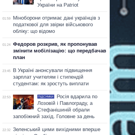
України на Patriot
Міноборони отримає дані українців з
01:59
податкової для звірки військового
обліку: що відомо
Федоров розкрив, як пропонував
01:24
змінити мобілізацію: що передбачав
план
В Україні анонсували підвищення
23:45
зарплат учителям і стипендій
студентам: як зростуть виплати
Росія вдарила по
ПІДСУМКИ
22:53
Лозовій і Павлограду, а
Стефанішиній обрали
запобіжний захід. Головне за день
Зеленський цими вихідними вперше
22:32