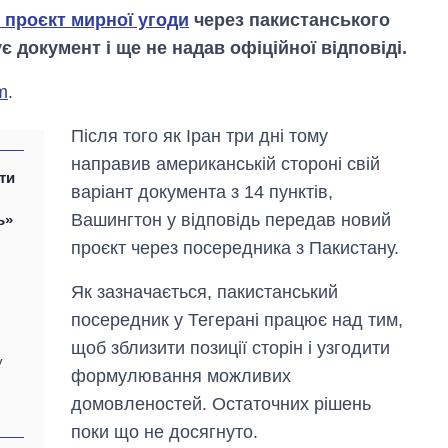
 проєкт мирної угоди
через пакистанського
 документ і ще не надав офіційної відповіді.
m
.
Після того як Іран три дні тому
направив американській стороні свій
ти
варіант документа з 14 пунктів,
Вашингтон у відповідь передав новий
ь»
проєкт через посередника з Пакистану.
Як зазначається, пакистанський
посередник у Тегерані працює над тим,
щоб зблизити позиції сторін і узгодити
у
Як зросли тарифи
формулювання можливих
на холодну воду у
містах України на
домовленостей. Остаточних рішень
початок серпня
поки що не досягнуто.