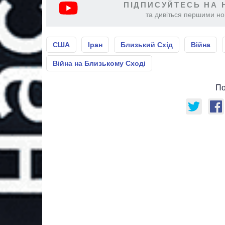
ПІДПИСУЙТЕСЬ НА 
та дивіться першими нов
США
Іран
Близький Схід
Війна
Війна на Близькому Сході
По