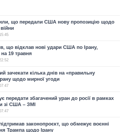
вили, що передали США нову пропозицію щодо
 війни
15:45
в, що відклав нові удари США по Ірану,
 на 19 травня
22:52
ий зачекати кілька днів на «правильну
Ірану щодо мирної угоди
07:47
ує передати збагачений уран до росії в рамках
и зі США – ЗМІ
07:47
ідтримав законопроєкт, що обмежує воєнні
ня Трампа щодо Ірану