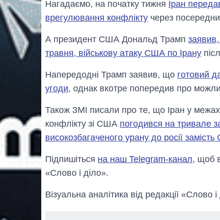
Нагадаємо, на початку тижня
Іран переда
врегулювання конфлікту
через посередник
А президент США Дональд Трамп
заявив,
травня, військову атаку США по Ірану
післ
Напередодні Трамп заявив, що
готовий да
угоди
, однак вкотре попередив про можлив
Також ЗМІ писали про те, що Іран у межа
конфлікту зі США
погодився на тривале з
високозбагаченого урану до росії замість
Підпишіться
на наш Telegram-канал
, щоб 
«Слово і діло».
Візуальна аналітика від редакції «Слово і