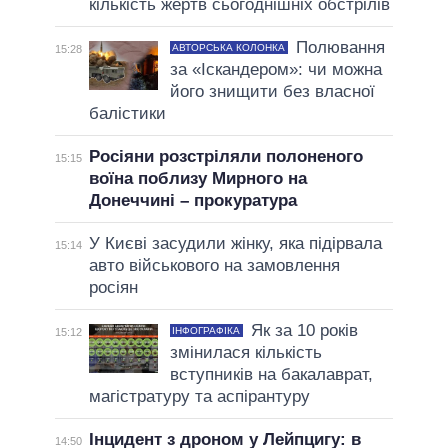
кількість жертв сьогоднішніх обстрілів
Полювання
АВТОРСЬКА КОЛОНКА
15:28
за «Іскандером»: чи можна
його знищити без власної
балістики
Росіяни розстріляли полоненого
15:15
воїна поблизу Мирного на
Донеччині – прокуратура
У Києві засудили жінку, яка підірвала
15:14
авто військового на замовлення
росіян
Як за 10 років
ІНФОГРАФІКА
15:12
змінилася кількість
вступників на бакалаврат,
магістратуру та аспірантуру
Інцидент з дроном у Лейпцигу: в
14:50