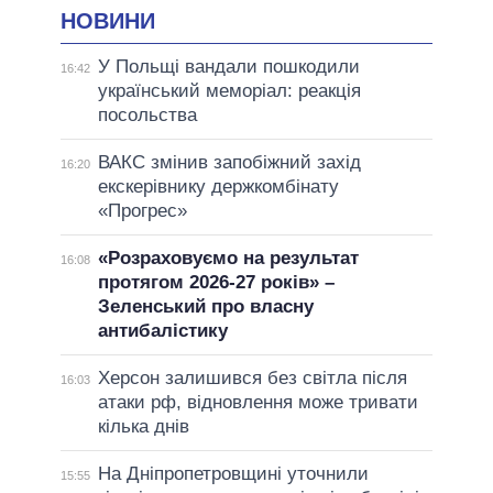
НОВИНИ
У Польщі вандали пошкодили
16:42
український меморіал: реакція
посольства
ВАКС змінив запобіжний захід
16:20
екскерівнику держкомбінату
«Прогрес»
«Розраховуємо на результат
16:08
протягом 2026-27 років» –
Зеленський про власну
антибалістику
Херсон залишився без світла після
16:03
атаки рф, відновлення може тривати
кілька днів
На Дніпропетровщині уточнили
15:55