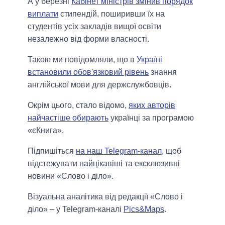
А у березні
Кабінет міністрів змінив порядок
виплати
стипендій, поширивши їх на
студентів усіх закладів вищої освіти
незалежно від форми власності.
Такою ми повідомляли, що в
Україні
встановили обов'язковий рівень
знання
англійської мови для держслужбовців.
Окрім цього, стало відомо,
яких авторів
найчастіше обирають
українці за програмою
«єКнига».
Підпишіться
на наш Telegram-канал
, щоб
відстежувати найцікавіші та ексклюзивні
новини «Слово і діло».
Візуальна аналітика від редакції «Слово і
діло» – у Telegram-каналі
Pics&Maps
.