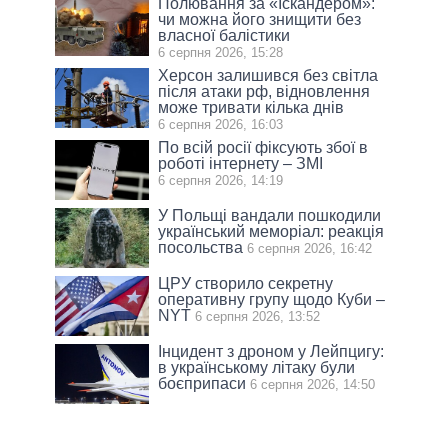
Полювання за «Іскандером»:
чи можна його знищити без
власної балістики
6 серпня 2026, 15:28
Херсон залишився без світла
після атаки рф, відновлення
може тривати кілька днів
6 серпня 2026, 16:03
По всій росії фіксують збої в
роботі інтернету – ЗМІ
6 серпня 2026, 14:19
У Польщі вандали пошкодили
український меморіал: реакція
посольства
6 серпня 2026, 16:42
ЦРУ створило секретну
оперативну групу щодо Куби –
NYT
6 серпня 2026, 13:52
Інцидент з дроном у Лейпцигу:
в українському літаку були
боєприпаси
6 серпня 2026, 14:50