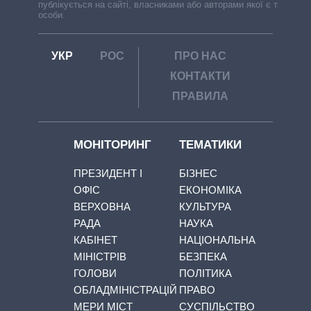
публікується на сайті, власниками або авторами якої є треті
особи.
УКР
РОС
ПРО НАС
КОНТАКТИ
ПРАВИЛА
МОНІТОРИНГ
ТЕМАТИКИ
ПРЕЗИДЕНТ І
БІЗНЕС
ОФІС
ЕКОНОМІКА
ВЕРХОВНА
КУЛЬТУРА
РАДА
НАУКА
КАБІНЕТ
НАЦІОНАЛЬНА
МІНІСТРІВ
БЕЗПЕКА
ГОЛОВИ
ПОЛІТИКА
ОБЛАДМІНІСТРАЦІЙ
ПРАВО
МЕРИ МІСТ
СУСПІЛЬСТВО