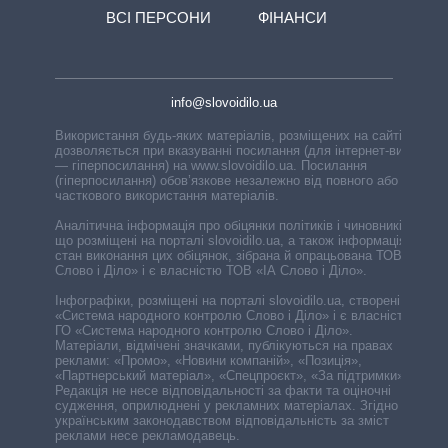
ВСІ ПЕРСОНИ
ФІНАНСИ
info@slovoidilo.ua
Використання будь-яких матеріалів, розміщених на сайті,
дозволяється при вказуванні посилання (для інтернет-видань
— гіперпосилання) на www.slovoidilo.ua. Посилання
(гіперпосилання) обов’язкове незалежно від повного або
часткового використання матеріалів.
Аналітична інформація про обіцянки політиків і чиновників,
що розміщені на порталі slovoidilo.ua, а також інформація про
стан виконання цих обіцянок, зібрана й опрацьована ТОВ «ІА
Слово і Діло» і є власністю ТОВ «ІА Слово і Діло».
Інфографіки, розміщені на порталі slovoidilo.ua, створені ГО
«Система народного контролю Слово і Діло» і є власністю
ГО «Система народного контролю Слово і Діло».
Матеріали, відмічені значками, публікуються на правах
реклами: «Промо», «Новини компаній», «Позиція»,
«Партнерський матеріал», «Спецпроєкт», «За підтримки».
Редакція не несе відповідальності за факти та оціночні
судження, оприлюднені у рекламних матеріалах. Згідно з
українським законодавством відповідальність за зміст
реклами несе рекламодавець.