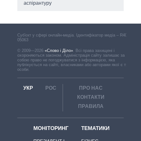
аспірантуру
Cуб'єкт у сфері онлайн-медіа. Ідентифікатор медіа – R40-
05063
© 2009—2026
«Слово і Діло»
.
Всі права захищені і
охороняються законом. Адміністрація сайту залишає за
собою право не погоджуватися з інформацією, яка
публікується на сайті, власниками або авторами якої є треті
особи.
УКР
РОС
ПРО НАС
КОНТАКТИ
ПРАВИЛА
МОНІТОРИНГ
ТЕМАТИКИ