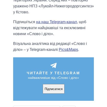
територіях України. Серед них – повторно
уражено НПЗ «Лукойл-Нижегородоргсинтез»
у Кстово.
Підпишіться
на наш Telegram-канал
, щоб
відстежувати найцікавіші та ексклюзивні
новини «Слово і діло».
Візуальна аналітика від редакції «Слово і
діло» – у Telegram-каналі
Pics&Maps
.
ЧИТАЙТЕ У TELEGRAM
найважливіше від «Слово і діло»
Підписатися