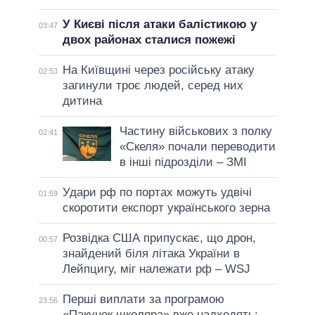
У Києві після атаки балістикою у
03:47
двох районах сталися пожежі
На Київщині через російську атаку
02:53
загинули троє людей, серед них
дитина
Частину військових з полку
02:41
«Скеля» почали переводити
в інші підрозділи – ЗМІ
Удари рф по портах можуть удвічі
01:59
скоротити експорт українського зерна
Розвідка США припускає, що дрон,
00:57
знайдений біля літака України в
Лейпцигу, міг належати рф – WSJ
Перші виплати за програмою
23:56
«Пакунок школяра» вже надходять: