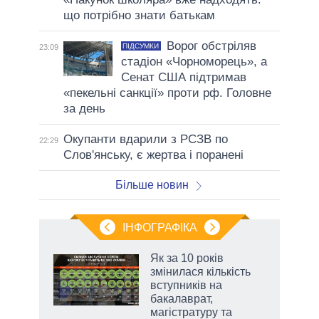
що потрібно знати батькам
Ворог обстріляв
ПІДСУМКИ
23:09
стадіон «Чорноморець», а
Сенат США підтримав
«пекельні санкції» проти рф. Головне
за день
Окупанти вдарили з РСЗВ по
22:29
Слов'янську, є жертва і поранені
Більше новин
ІНФОГРАФІКА
Як за 10 років
раїні
змінилася кількість
ої
вступників на
бакалаврат,
магістратуру та