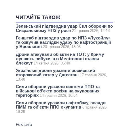
ЧИТАЙТЕ ТАКОЖ
Зеленський підтвердив удар Сил оборони по
Сизранському НПЗ у росії
21 травня 2026, 12:13
Генштаб підтвердив удар по НПЗ «Лукойлу»
та озвучив наслідки удару по нафтостранціїї
у Ярославлі
20 травня 2026, 13:03
Дрони атакували об'єкти на ТОТ: у Криму
лунають вибухи, а в Мелітополі стався
блекаут
14 квітня 2026, 05:40
Українські дрони уразили російський
сторожовий катер у Дагестані
17 травня 2026,
13:48
Сили оборони уразили системи ППО та
військові об'єкти росіян на окупованих
територіях
14 травня 2026, 16:54
Сили оборони уразили нафтобазу, склади
ПММ та об'єкти ППО окупантів
8 травня 2026,
19:29