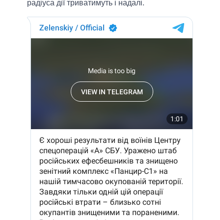
радіуса дії триватимуть і надалі.