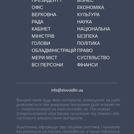
ПРЕЗИДЕНТ І
БІЗНЕС
ОФІС
ЕКОНОМІКА
ВЕРХОВНА
КУЛЬТУРА
РАДА
НАУКА
КАБІНЕТ
НАЦІОНАЛЬНА
МІНІСТРІВ
БЕЗПЕКА
ГОЛОВИ
ПОЛІТИКА
ОБЛАДМІНІСТРАЦІЙ
ПРАВО
МЕРИ МІСТ
СУСПІЛЬСТВО
ВСІ ПЕРСОНИ
ФІНАНСИ
info@slovoidilo.ua
Використання будь-яких матеріалів, розміщених на сайті,
дозволяється при вказуванні посилання (для інтернет-видань
— гіперпосилання) на www.slovoidilo.ua. Посилання
(гіперпосилання) обов’язкове незалежно від повного або
часткового використання матеріалів.
Аналітична інформація про обіцянки політиків і чиновників,
що розміщені на порталі slovoidilo.ua, а також інформація про