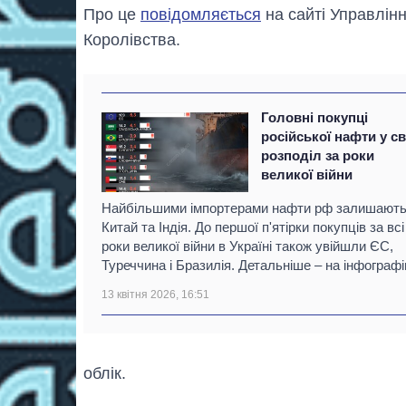
Про це
повідомляється
на сайті Управлінн
Королівства.
Головні покупці
російської нафти у сві
розподіл за роки
великої війни
Найбільшими імпортерами нафти рф залишают
Китай та Індія. До першої п'ятірки покупців за всі
роки великої війни в Україні також увійшли ЄС,
Туреччина і Бразилія. Детальніше – на інфографіц
13 квітня 2026, 16:51
облік.