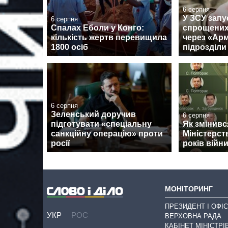
6 серпня
У ЗСУ запу
6 серпня
Спалах Еболи у Конго:
спрощених
кількість жертв перевищила
через «Армі
1800 осіб
підрозділи
6 серпня
Зеленський доручив
6 серпня
підготувати «спеціальну
Як змінив
санкційну операцію» проти
Міністерст
росії
років війн
МОНІТОРИНГ
ПРЕЗИДЕНТ І ОФІС
УКР
РОС
ВЕРХОВНА РАДА
КАБІНЕТ МІНІСТРІ