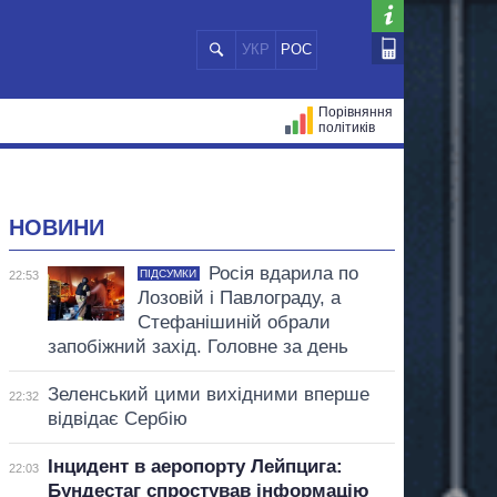
УКР
РОС
Порівняння
політиків
ЦІЙ
МЕРИ МІСТ
ВСІ ПЕРСОНИ
НОВИНИ
Росія вдарила по
ПІДСУМКИ
22:53
Лозовій і Павлограду, а
Стефанішиній обрали
запобіжний захід. Головне за день
Зеленський цими вихідними вперше
22:32
відвідає Сербію
Інцидент в аеропорту Лейпцига:
22:03
Бундестаг спростував інформацію