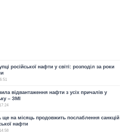
пці російської нафти у світі: розподіл за роки
ни
6:51
вила відвантаження нафти з усіх причалів у
ку – ЗМІ
17:24
 ще на місяць продовжить послаблення санкцій
ської нафти
14:58