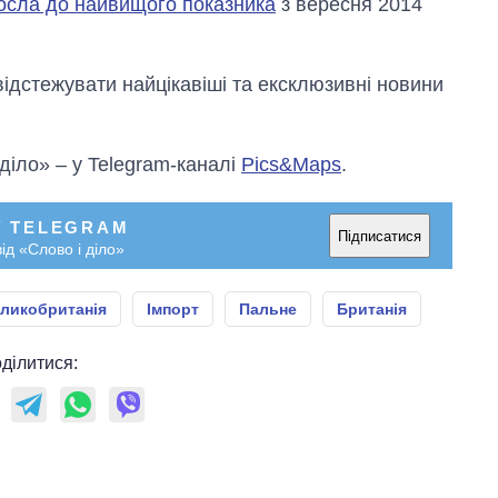
осла до найвищого показника
з вересня 2014
відстежувати найцікавіші та ексклюзивні новини
 діло» – у Telegram-каналі
Pics&Maps
.
У TELEGRAM
Підписатися
ід «Слово і діло»
ликобританія
Імпорт
Пальне
Британія
ділитися: