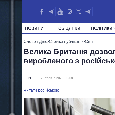
НОВИНИ
ОБIЦЯНКИ
ПОЛIТИКИ
УСІ ПОЛІТИКИ
ПРЕЗИДЕНТ І ОФ
Слово і Діло
›
Стрічка публікацій
›
Світ
Велика Британія дозво
виробленого з російськ
СВІТ
20 травня 2026, 03:08
Читати російською