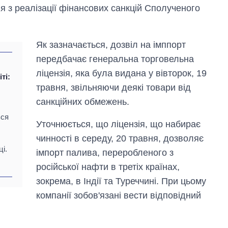
я з реалізації фінансових санкцій Сполученого
Як зазначається, дозвіл на імппорт
передбачає генеральна торговельна
ліцензія, яка була видана у вівторок, 19
ті:
травня, звільняючи деякі товари від
санкційних обмежень.
ься
Уточнюється, що ліцензія, що набирає
чинності в середу, 20 травня, дозволяє
і.
імпорт палива, переробленого з
російської нафти в третіх країнах,
Економіка ШІ-
зокрема, в Індії та Туреччині. При цьому
гігантів: скільки
коштують і
компанії зобов'язані вести відповідний
заробляють
OpenAI та
Anthropic