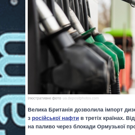
Ілюстративне фото
ua.depositphotos.com
Велика Британія дозволила імпорт диз
з
російської нафти
в третіх країнах. Ві
на паливо через блокади Ормузької пр