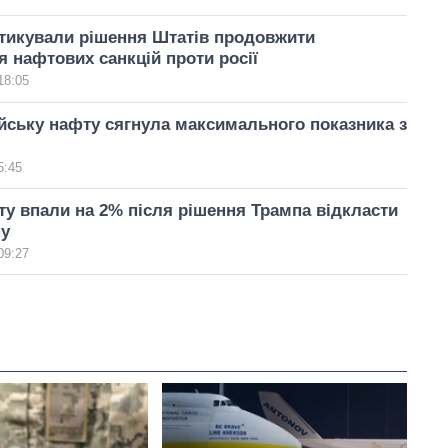
тикували рішення Штатів продовжити
 нафтових санкцій проти росії
18:05
ійську нафту сягнула максимального показника з
5:45
ту впали на 2% після рішення Трампа відкласти
ну
09:27