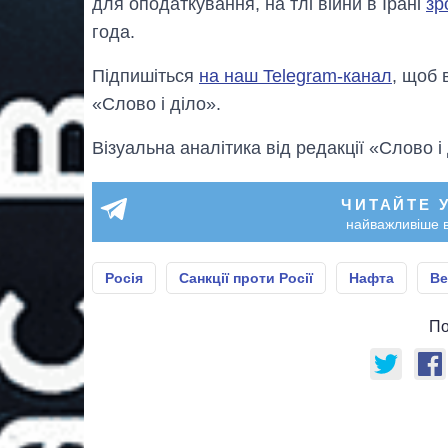
для оподаткування, на тлі війни в Ірані
зр
года.
Підпишіться
на наш Telegram-канал
, щоб 
«Слово і діло».
Візуальна аналітика від редакції «Слово і
ЧИТАЙТЕ 
найважливіше в
Росія
Санкції проти Росії
Нафта
Ве
По