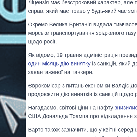
Ліцензія має безстроковий характер, але 
справ, який має право у будь-який час зм
Окремо Велика Британія видала тимчасову
морське транспортування зрідженого газу 
щодо росії.
Як відомо, 19 травня адміністрація пре
один місяць дію винятку
із санкцій, який 
завантаженої на танкери.
Єврокомісар з питань економіки Валдіс Д
продовжити дію винятків із санкцій щодо 
Нагадаємо, світові ціни на нафту
знизили
США Дональда Трампа про відкладення за
Варто також зазначити, що у квітні середн