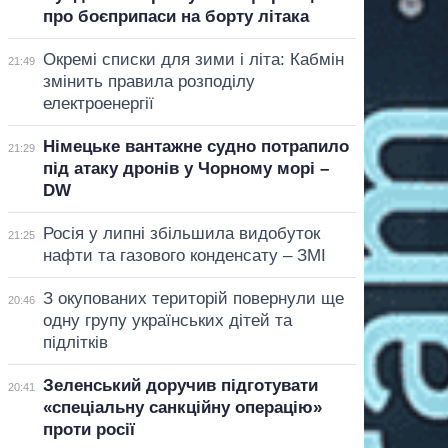
про боєприпаси на борту літака
Окремі списки для зими і літа: Кабмін
21:49
змінить правила розподілу
електроенергії
Німецьке вантажне судно потрапило
21:29
під атаку дронів у Чорному морі –
DW
Росія у липні збільшила видобуток
21:25
нафти та газового конденсату – ЗМІ
З окупованих територій повернули ще
20:46
одну групу українських дітей та
підлітків
Зеленський доручив підготувати
20:41
«спеціальну санкційну операцію»
проти росії