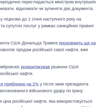
періодично переглядається міністром внутрішніх
інювати, відкликати чи зупиняти дію документа.
 ліцензію до 1 січня наступного року на
та супутніх послуг у рамках санкційних правил
зидента США Дональда Трампа
продовжить ще на
дозволяє продаж російської сирої нафти, вже
омбровскіс
розкритикував
рішення США
російської нафти.
ся приблизно на 2%
у після заяв президента
планованого військового удару по Ірану.
я ціна російської нафти, яка використовується