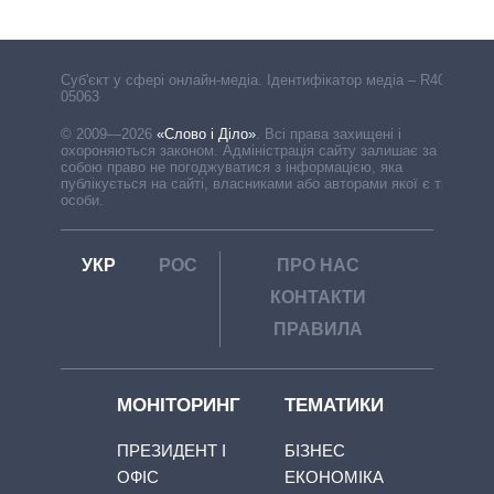
Cуб'єкт у сфері онлайн-медіа. Ідентифікатор медіа – R40-
05063
© 2009—2026
«Слово і Діло»
.
Всі права захищені і
охороняються законом. Адміністрація сайту залишає за
собою право не погоджуватися з інформацією, яка
публікується на сайті, власниками або авторами якої є треті
особи.
УКР
РОС
ПРО НАС
КОНТАКТИ
ПРАВИЛА
МОНІТОРИНГ
ТЕМАТИКИ
ПРЕЗИДЕНТ І
БІЗНЕС
ОФІС
ЕКОНОМІКА