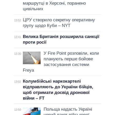
маршрутці в Херсоні, поранено
цивільних
ЦРУ створило секретну оперативну
13:52
групу щодо Куби – NYT
Велика Британія розширила санкції
13:41
проти росії
У Fire Point розповіли, коли
13:30
планують перше бойове
застосування системи
Freya
Колумбійські наркокартелі
13:02
відправляють до України бійців,
щоб отримати досвід дронової
війни – FT
Польща надасть Україні
12:50
новий пакет військової