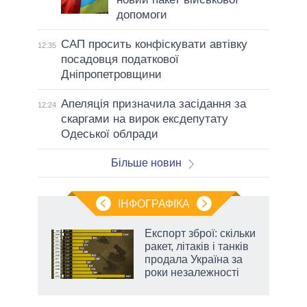
допомоги
САП просить конфіскувати автівку
12:35
посадовця податкової
Дніпропетровщини
Апеляція призначила засідання за
12:24
скаргами на вирок ексдепутату
Одеської облради
Більше новин
ІНФОГРАФІКА
Експорт зброї: скільки
 за
ракет, літаків і танків
асть
продала Україна за
роки незалежності