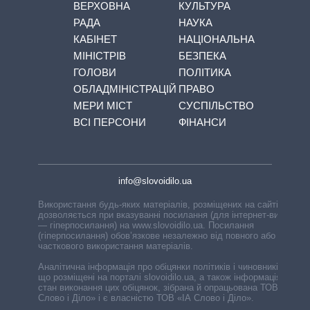
ВЕРХОВНА
КУЛЬТУРА
РАДА
НАУКА
КАБІНЕТ
НАЦІОНАЛЬНА
МІНІСТРІВ
БЕЗПЕКА
ГОЛОВИ
ПОЛІТИКА
ОБЛАДМІНІСТРАЦІЙ
ПРАВО
МЕРИ МІСТ
СУСПІЛЬСТВО
ВСІ ПЕРСОНИ
ФІНАНСИ
info@slovoidilo.ua
Використання будь-яких матеріалів, розміщених на сайті,
дозволяється при вказуванні посилання (для інтернет-видань
— гіперпосилання) на www.slovoidilo.ua. Посилання
(гіперпосилання) обов’язкове незалежно від повного або
часткового використання матеріалів.
Аналітична інформація про обіцянки політиків і чиновників,
що розміщені на порталі slovoidilo.ua, а також інформація про
стан виконання цих обіцянок, зібрана й опрацьована ТОВ «ІА
Слово і Діло» і є власністю ТОВ «ІА Слово і Діло».