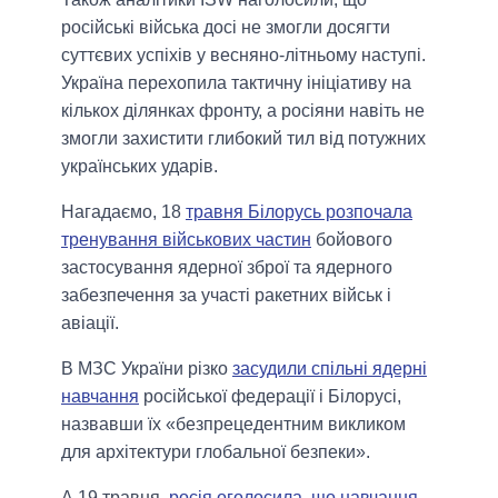
російські війська досі не змогли досягти
суттєвих успіхів у весняно-літньому наступі.
Україна перехопила тактичну ініціативу на
кількох ділянках фронту, а росіяни навіть не
змогли захистити глибокий тил від потужних
українських ударів.
Нагадаємо, 18
травня Білорусь розпочала
тренування військових частин
бойового
застосування ядерної зброї та ядерного
забезпечення за участі ракетних військ і
авіації.
В МЗС України різко
засудили спільні ядерні
навчання
російської федерації і Білорусі,
назвавши їх «безпрецедентним викликом
для архітектури глобальної безпеки».
А 19 травня,
росія оголосила, що навчання