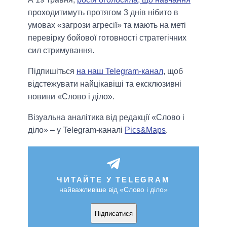
проходитимуть протягом 3 днів нібито в
умовах «загрози агресії» та мають на меті
перевірку бойової готовності стратегічних
сил стримування.
Підпишіться
на наш Telegram-канал
, щоб
відстежувати найцікавіші та ексклюзивні
новини «Слово і діло».
Візуальна аналітика від редакції «Слово і
діло» – у Telegram-каналі
Pics&Maps
.
ЧИТАЙТЕ У TELEGRAM
найважливіше від «Слово і діло»
Підписатися