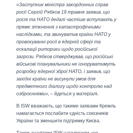
«Заступник міністра закордонних справ
росії Сергій Рябков 19 травня заявив, що
росія та НАТО дедалі частіше вступають у
пряме зіткнення з катастрофічними
наслідками, та звинуватив країни НАТО у
провокуванні росії в ядерній сфері та
ескалації риторики щодо російської
загрози. Рябков стверджував, що російські
військові планувальники не ігноруватимуть
розробку ядерної зброї НАТО, і заявив, що
західні країни не висунули умов для
предметного діалогу щодо контролю над
озброєннями»,
– йдеться у матеріалі.
В ISW вважають, що такими заявами Кремль
намагається послабити єдність союзників
України та зменшити підтримку Києва.
Також аналітики ISW наголосили, що