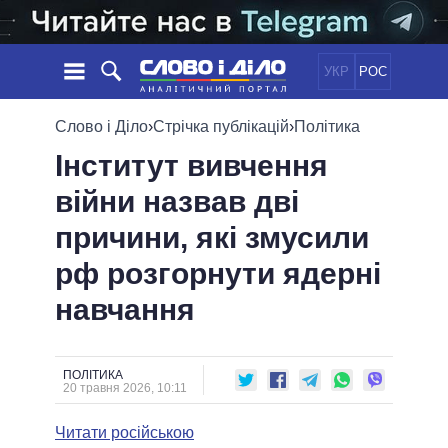
УКР
РОС
НОВИНИ
Слово і Діло
›
Стрічка публікацій
›
Політика
Інститут вивчення
ОБIЦЯНКИ
СТРІЧКА
ПОЛІТИКА
війни назвав дві
ПОДІЇ
ЕКОНОМІКА
ПОЛIТИКИ
причини, які змусили
СТАТТІ
СУСПІЛЬСТВО
ІНФОГРАФІКА
ДУМКИ
СВІТ
УСІ ПОЛІТИКИ
рф розгорнути ядерні
ОГЛЯДИ
ПРЕЗИДЕНТ І ОФІС
навчання
ВІДЕО
ДАЙДЖЕСТИ
ВЕРХОВНА РАДА
ПІДТРИМАТИ
КАБІНЕТ МІНІСТРІВ
ГОЛОВИ ОБЛАДМІНІСТРАЦІЙ
ПОЛІТИКА
ПОРІВНЯННЯ ПОЛІТИКІВ
20 травня 2026, 10:11
МЕРИ МІСТ
Читати російською
ВСІ ПЕРСОНИ