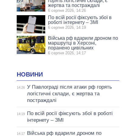
горять логістичні склади, є
жертва та постраждалі
6 серпня 2026, 14:26
По всій росії фіксують збої в
роботі інтернету – ЗМІ
6 серпня 2026, 14:19
Війська рф вдарили дроном по
маршрутці в Херсоні,
поранено цивільних
6 серпня 2026, 14:17
НОВИНИ
У Павлограді після атаки рф горять
14:26
логістичні склади, є жертва та
постраждалі
По всій росії фіксують збої в роботі
14:19
інтернету – ЗМІ
Війська рф вдарили дроном по
14:17