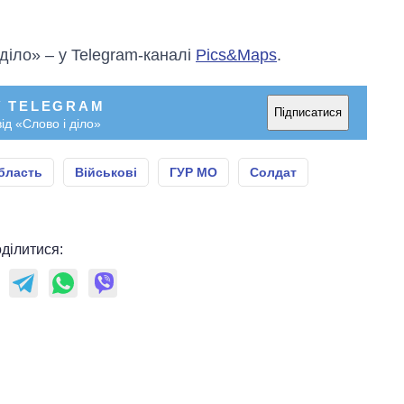
 діло» – у Telegram-каналі
Pics&Maps
.
У TELEGRAM
Підписатися
ід «Слово і діло»
бласть
Військові
ГУР МО
Солдат
ділитися: