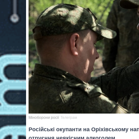
Міноборони росії
Телеграм
Російські окупанти на Оріхівському н
отруєння неякісним алкоголем.