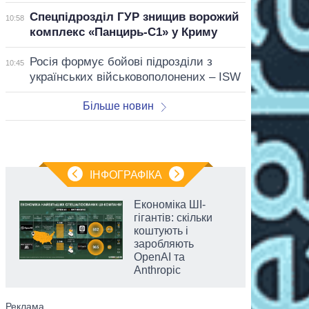
Спецпідрозділ ГУР знищив ворожий
10:58
комплекс «Панцирь-С1» у Криму
Росія формує бойові підрозділи з
10:45
українських військовополонених – ISW
Більше новин
ІНФОГРАФІКА
Економіка ШІ-
гігантів: скільки
коштують і
заробляють
OpenAI та
Anthropic