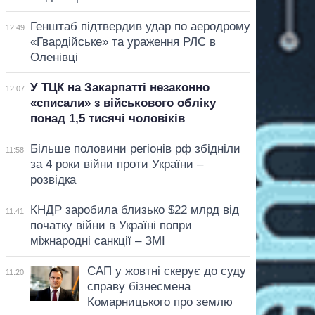
Генштаб підтвердив удар по аеродрому
12:49
«Гвардійське» та ураження РЛС в
Оленівці
У ТЦК на Закарпатті незаконно
12:07
«списали» з військового обліку
понад 1,5 тисячі чоловіків
Більше половини регіонів рф збідніли
11:58
за 4 роки війни проти України –
розвідка
КНДР заробила близько $22 млрд від
11:41
початку війни в Україні попри
міжнародні санкції – ЗМІ
САП у жовтні скерує до суду
11:20
справу бізнесмена
Комарницького про землю