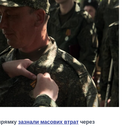
апрямку
зазнали масових втрат
через