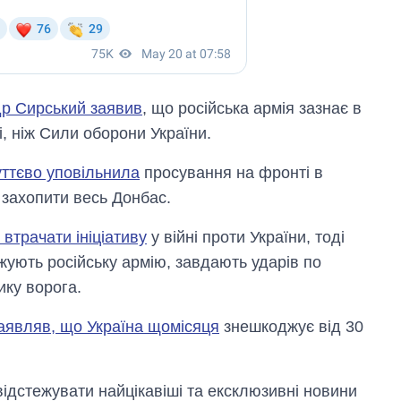
р Сирський заявив
, що російська армія зазнає в
і, ніж Сили оборони України.
уттєво уповільнила
просування на фронті в
 захопити весь Донбас.
 втрачати ініціативу
у війні проти України, тоді
жують російську армію, завдають ударів по
ику ворога.
аявляв, що Україна щомісяця
знешкоджує від 30
відстежувати найцікавіші та ексклюзивні новини