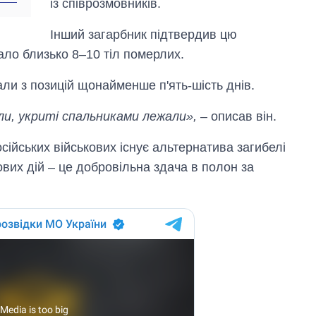
із співрозмовників.
Інший загарбник підтвердив цю
ло близько 8–10 тіл померлих.
ли з позицій щонайменше п'ять-шість днів.
ули, укриті спальниками лежали»,
– описав він.
сійських військових існує альтернатива загибелі
ових дій – це добровільна здача в полон за