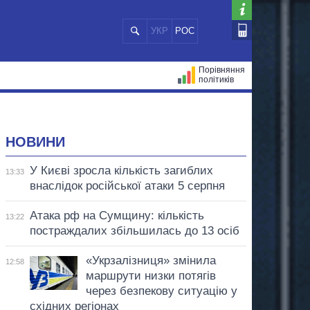
УКР
РОС
Порівняння
політиків
ЦІЙ
МЕРИ МІСТ
ВСІ ПЕРСОНИ
НОВИНИ
У Києві зросла кількість загиблих
13:33
внаслідок російської атаки 5 серпня
Атака рф на Сумщину: кількість
13:22
постраждалих збільшилась до 13 осіб
«Укрзалізниця» змінила
12:58
маршрути низки потягів
через безпекову ситуацію у
східних регіонах