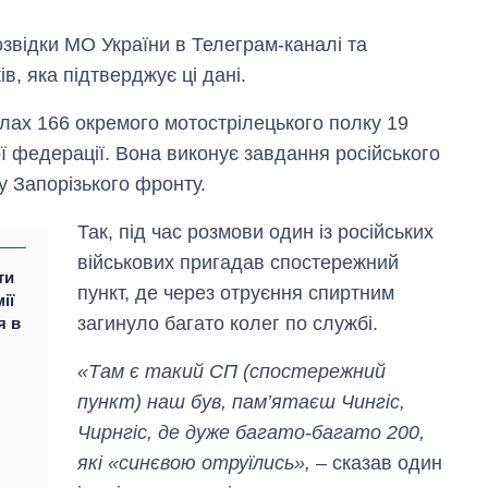
звідки МО України в Телеграм-каналі та
в, яка підтверджує ці дані.
ілах 166 окремого мотострілецького полку 19
кої федерації. Вона виконує завдання російського
у Запорізького фронту.
Так, під час розмови один із російських
військових пригадав спостережний
ти
пункт, де через отруєння спиртним
ії
загинуло багато колег по службі.
Вісім масованих
я в
ударів по Україні
за літо: Київ та
«Там є такий СП (спостережний
область стали
пункт) наш був, пам’ятаєш Чингіс,
головною ціллю
рф
Чирнгіс, де дуже багато-багато 200,
які «синєвою отруїлись»,
– сказав один