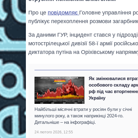
Про це
повідомляє
Головне управління ро
публікує перехоплення розмови загарбникі
За даними ГУР, інцидент стався у підрозд
мотострілецької дивізії 58-ї армії російсь
диктатора путіна на Оріхівському напрямк
Як змінювалися втра
особового складу арм
рф під час вторгненн
Україну
Найбільші місячні втрати у росіян були у січні
минулого року, а також наприкінці 2024-го.
Детальніше – на інфографіці.
24 лютого 2026, 12:55