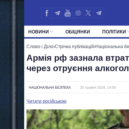
НОВИНИ
ОБIЦЯНКИ
ПОЛIТИКИ
УСІ ПОЛІТИКИ
ПРЕЗИДЕНТ І ОФ
Слово і Діло
›
Стрічка публікацій
›
Національна б
Армія рф зазнала втрат
через отруєння алкого
НАЦІОНАЛЬНА БЕЗПЕКА
20 травня 2026, 14:06
Читати російською