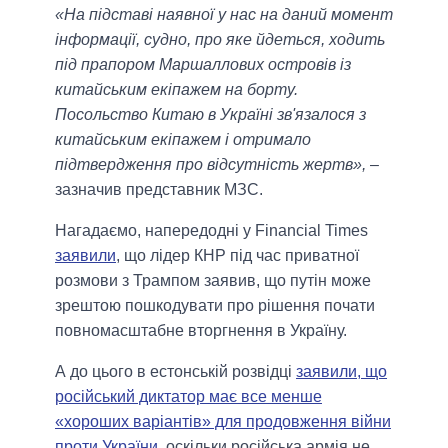
«На підставі наявної у нас на даний момент
інформації, судно, про яке йдеться, ходить
під прапором Маршаллових островів із
китайським екіпажем на борту.
Посольство Китаю в Україні зв'язалося з
китайським екіпажем і отримало
підтвердження про відсутність жертв»,
–
зазначив представник МЗС.
Нагадаємо, напередодні у Financial Times
заявили
, що лідер КНР під час приватної
розмови з Трампом заявив, що путін може
зрештою пошкодувати про рішення почати
повномасштабне вторгнення в Україну.
А до цього в естонській розвідці
заявили, що
російський диктатор має все менше
«хороших варіантів» для продовження війни
проти України
, оскільки російська армія не