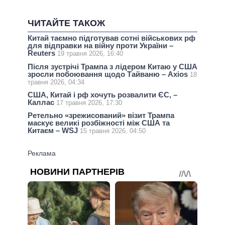
ЧИТАЙТЕ ТАКОЖ
Китай таємно підготував сотні військових рф
для відправки на війну проти України –
Reuters
19 травня 2026, 16:40
Після зустрічі Трампа з лідером Китаю у США
зросли побоювання щодо Тайваню – Axios
18
травня 2026, 04:34
США, Китай і рф хочуть розвалити ЄС, –
Каллас
17 травня 2026, 17:30
Ретельно «зрежисований» візит Трампа
маскує великі розбіжності між США та
Китаєм – WSJ
15 травня 2026, 04:50