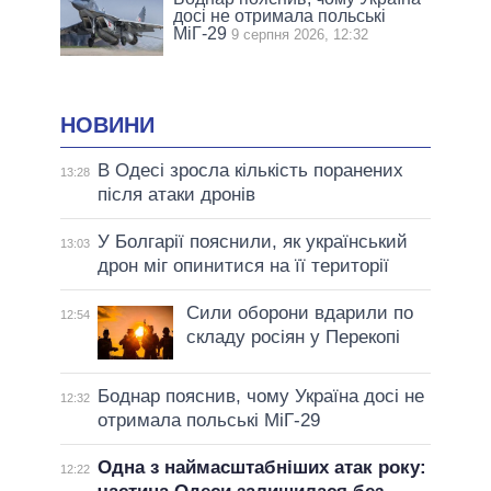
досі не отримала польські
МіГ-29
9 серпня 2026, 12:32
НОВИНИ
В Одесі зросла кількість поранених
13:28
після атаки дронів
У Болгарії пояснили, як український
13:03
дрон міг опинитися на її території
Сили оборони вдарили по
12:54
складу росіян у Перекопі
Боднар пояснив, чому Україна досі не
12:32
отримала польські МіГ-29
Одна з наймасштабніших атак року:
12:22