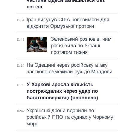
частина Одеси залишилася без
світла
Іран висунув США нові вимоги для
11:54
відкриття Ормузької протоки
Зеленський розповів, чим
11:48
росія била по Україні
протягом тижня
На Одещині через російську атаку
11:14
частково обмежили рух до Молдови
У Харкові зросла кількість
11:02
постраждалих через удар по
багатоповерхівці (оновлено)
Українські дрони вдарили по
10:42
російській ППО та суднах у Чорному
морі