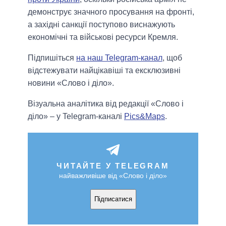
демонструє значного просування на фронті,
а західні санкції поступово виснажують
економічні та військові ресурси Кремля.
Підпишіться
на наш Telegram-канал
, щоб
відстежувати найцікавіші та ексклюзивні
новини «Слово і діло».
Візуальна аналітика від редакції «Слово і
діло» – у Telegram-каналі
Pics&Maps
.
ЧИТАЙТЕ У TELEGRAM
найважливіше від «Слово і діло»
Підписатися