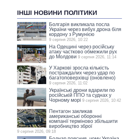
ІНШІ НОВИНИ ПОЛІТИКИ
Болгарія викликала посла
України через вибух дрона біля
кордону з Румунією
9 серпня 2026, 10:22
На Одещині через російську
атаку частково обмежили рух
до Молдови
9 серпня 2026, 11:14
У Харкові зросла кількість
постраждалих через удар по
багатоповерхівці (оновлено)
9 серпня 2026, 11:02
Українські дрони вдарили по
російській ППО та суднах у
Чорному морі
9 серпня 2026, 10:42
Пентагон закликав
американські оборонні
компанії терміново збільшити
виробництво зброї
9 серпня 2026, 09:18
Боднар пояснив, чому Україна