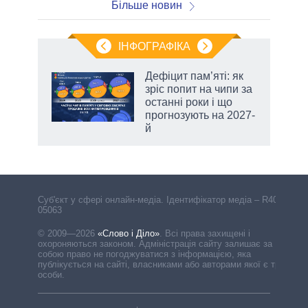
Більше новин
ІНФОГРАФІКА
Дефіцит пам’яті: як
 за
зріс попит на чипи за
асть
останні роки і що
прогнозують на 2027-
й
Cуб'єкт у сфері онлайн-медіа. Ідентифікатор медіа – R40-
05063
© 2009—2026
«Слово і Діло»
.
Всі права захищені і
охороняються законом. Адміністрація сайту залишає за
собою право не погоджуватися з інформацією, яка
публікується на сайті, власниками або авторами якої є треті
особи.