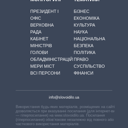
ПРЕЗИДЕНТ І
БІЗНЕС
ОФІС
ЕКОНОМІКА
ВЕРХОВНА
КУЛЬТУРА
РАДА
НАУКА
КАБІНЕТ
НАЦІОНАЛЬНА
МІНІСТРІВ
БЕЗПЕКА
ГОЛОВИ
ПОЛІТИКА
ОБЛАДМІНІСТРАЦІЙ
ПРАВО
МЕРИ МІСТ
СУСПІЛЬСТВО
ВСІ ПЕРСОНИ
ФІНАНСИ
info@slovoidilo.ua
Використання будь-яких матеріалів, розміщених на сайті,
дозволяється при вказуванні посилання (для інтернет-видань
— гіперпосилання) на www.slovoidilo.ua. Посилання
(гіперпосилання) обов’язкове незалежно від повного або
часткового використання матеріалів.