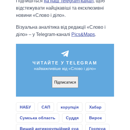
Підпишіться
на наш Telegram-канал
, щоб
відстежувати найцікавіші та ексклюзивні
новини «Слово і діло».
Візуальна аналітика від редакції «Слово і
діло» – у Telegram-каналі
Pics&Maps
.
ЧИТАЙТЕ У TELEGRAM
найважливіше від «Слово і діло»
Підписатися
НАБУ
САП
корупція
Хабар
Сумська область
Суддя
Вирок
Вищий антикорупційний суд
Госпсуд