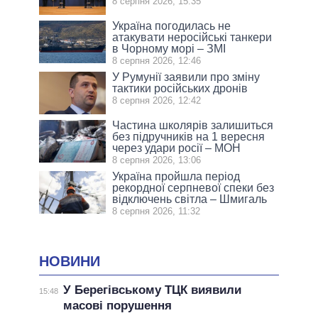
8 серпня 2026, 15:35
Україна погодилась не
атакувати неросійські танкери
в Чорному морі – ЗМІ
8 серпня 2026, 12:46
У Румунії заявили про зміну
тактики російських дронів
8 серпня 2026, 12:42
Частина школярів залишиться
без підручників на 1 вересня
через удари росії – МОН
8 серпня 2026, 13:06
Україна пройшла період
рекордної серпневої спеки без
відключень світла – Шмигаль
8 серпня 2026, 11:32
НОВИНИ
У Берегівському ТЦК виявили
15:48
масові порушення