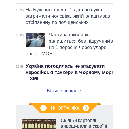
На Буковині після 11 днів пошуків
13:36
затримали чоловіка, який влаштував
стрілянину по поліцейських
Частина школярів
13:06
залишиться без підручників
на 1 вересня через удари
росії – МОН
Україна погодилась не атакувати
12:46
неросійські танкери в Чорному морі
– ЗМІ
Більше новин
ІНФОГРАФІКА
жет
Скільки картоплі
вирощували в Україні