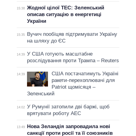
Жодної цілої ТЕС: Зеленський
15:38
описав ситуацію в енергетиці
України
Вучич пообіцяв підтримувати Україну
15:35
на шляху до ЄС
У США готують масштабне
14:39
розслідування проти Трампа – Reuters
США постачатимуть Україні
14:39
ракети-перехоплювачі для
Patriot щомісяця –
Зеленський
У Румунії затопили дві баржі, щоб
14:02
врятувати роботу АЕС
Нова Зеландія запровадила нові
13:49
санкції проти росії та її союзників