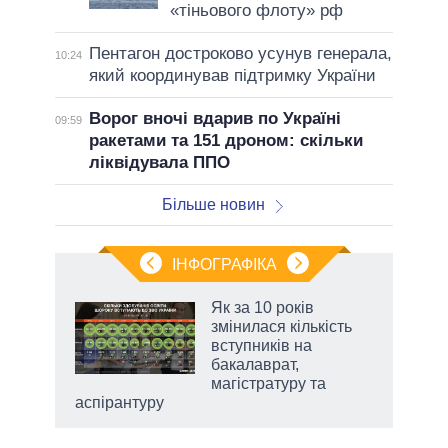
«тіньового флоту» рф
Пентагон достроково усунув генерала,
10:24
який координував підтримку України
Ворог вночі вдарив по Україні
09:59
ракетами та 151 дроном: скільки
ліквідувала ППО
Більше новин
ІНФОГРАФІКА
 як
Як за 10 років
и за
змінилася кількість
вступників на
2027-
бакалаврат,
магістратуру та
аспірантуру