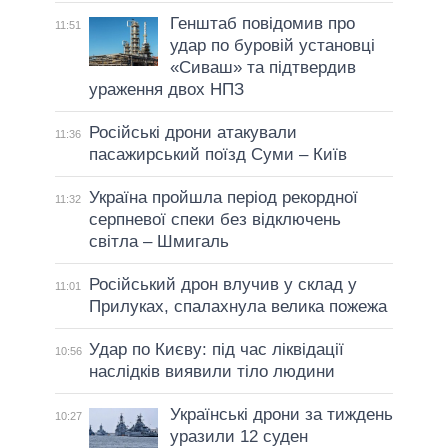
Генштаб повідомив про
11:51
удар по буровій установці
«Сиваш» та підтвердив
ураження двох НПЗ
Російські дрони атакували
11:36
пасажирський поїзд Суми – Київ
Україна пройшла період рекордної
11:32
серпневої спеки без відключень
світла – Шмигаль
Російський дрон влучив у склад у
11:01
Прилуках, спалахнула велика пожежа
Удар по Києву: під час ліквідації
10:56
наслідків виявили тіло людини
Українські дрони за тиждень
10:27
уразили 12 суден