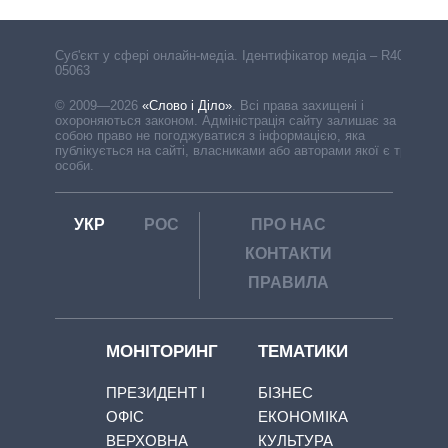
Cуб'єкт у сфері онлайн-медіа. Ідентифікатор медіа – R40-
05063
© 2009—2026
«Слово і Діло»
.
Всі права захищені і
охороняються законом. Адміністрація сайту залишає за
собою право не погоджуватися з інформацією, яка
публікується на сайті, власниками або авторами якої є треті
особи.
УКР
РОС
ПРО НАС
КОНТАКТИ
ПРАВИЛА
МОНІТОРИНГ
ТЕМАТИКИ
ПРЕЗИДЕНТ І
БІЗНЕС
ОФІС
ЕКОНОМІКА
ВЕРХОВНА
КУЛЬТУРА