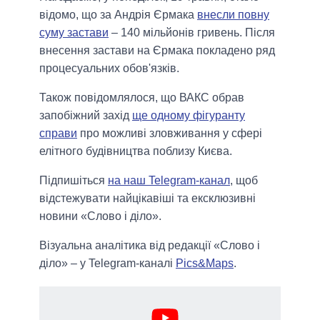
відомо, що за Андрія Єрмака
внесли повну
суму застави
– 140 мільйонів гривень. Після
внесення застави на Єрмака покладено ряд
процесуальних обов'язків.
Також повідомлялося, що ВАКС обрав
запобіжний захід
ще одному фігуранту
справи
про можливі зловживання у сфері
елітного будівництва поблизу Києва.
Підпишіться
на наш Telegram-канал
, щоб
відстежувати найцікавіші та ексклюзивні
новини «Слово і діло».
Візуальна аналітика від редакції «Слово і
діло» – у Telegram-каналі
Pics&Maps
.