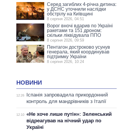
Серед загиблих 4-річна дитина:
у ДСНС уточнили наслідки
обстрілу на Київщині
8 серпня 2026, 04:51
Ворог вночі вдарив по Україні
ракетами та 151 дроном:
скільки ліквідувала ППО
8 серпня 2026, 09:59
Пентагон достроково усунув
генерала, який координував
підтримку України
8 серпня 2026, 10:24
НОВИНИ
Іспанія запровадила прикордонний
12:26
контроль для мандрівників з Італії
«Не хоче лише путін»: Зеленський
12:10
відреагував на нічний удар по
Україні