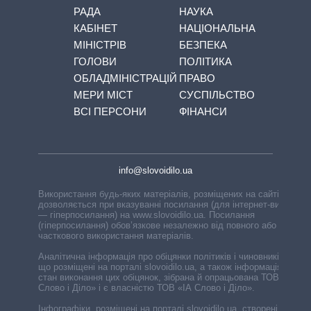
РАДА
НАУКА
КАБІНЕТ
НАЦІОНАЛЬНА
МІНІСТРІВ
БЕЗПЕКА
ГОЛОВИ
ПОЛІТИКА
ОБЛАДМІНІСТРАЦІЙ
ПРАВО
МЕРИ МІСТ
СУСПІЛЬСТВО
ВСІ ПЕРСОНИ
ФІНАНСИ
info@slovoidilo.ua
Використання будь-яких матеріалів, розміщених на сайті,
дозволяється при вказуванні посилання (для інтернет-видань
— гіперпосилання) на www.slovoidilo.ua. Посилання
(гіперпосилання) обов’язкове незалежно від повного або
часткового використання матеріалів.
Аналітична інформація про обіцянки політиків і чиновників,
що розміщені на порталі slovoidilo.ua, а також інформація про
стан виконання цих обіцянок, зібрана й опрацьована ТОВ «ІА
Слово і Діло» і є власністю ТОВ «ІА Слово і Діло».
Інфографіки, розміщені на порталі slovoidilo.ua, створені ГО