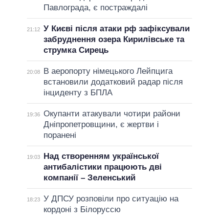
Павлограда, є постраждалі
У Києві після атаки рф зафіксували
21:12
забруднення озера Кирилівське та
струмка Сирець
В аеропорту німецького Лейпцига
20:08
встановили додатковий радар після
інциденту з БПЛА
Окупанти атакували чотири райони
19:36
Дніпропетровщини, є жертви і
поранені
Над створенням української
19:03
антибалістики працюють дві
компанії – Зеленський
У ДПСУ розповіли про ситуацію на
18:23
кордоні з Білоруссю