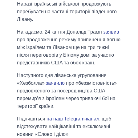
Наразі ізраїльські військові продовжують
перебувати на частині території південного
Лівану.
Нагадаємо, 24 квітня Дональд Трамп
заявив
про продовження режиму припинення вогню
між Ізраїлем та Ліваном ще на три тижні
після переговорів у Білому домі за участю
представників США та обох країн.
Наступного дня ліванське угруповання
«Хезболла»
заявило
про «беззмістовність»
продовженого за посередництва США
перемир’я з Ізраїлем через триваючі бої на
території країни.
Підпишіться
на наш Telegram-канал
, щоб
відстежувати найцікавіші та ексклюзивні
новини «Слово і діло».