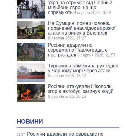
Україна отримає від Сербії 2
мільйони євро: на що
спрямують
8 серпня 2026, 18:01
На Сумщині помер чоловік,
поранений внаслідок ворожої
атаки на ринок в Білопіллі
8 серпня 2026, 17:27
Росіяни вдарили по
середмістю Павлограда, є
постраждалі
8 серпня 2026, 21:57
Туреччина обмежила рух суден
у Чорному морі через атаки
8 серпня 2026, 18:12
Росіяни атакували Нікополь:
згорів автобус, загинув водій
8 серпня 2026, 16:16
НОВИНИ
Росіяни вдарили по середмістю
21:57