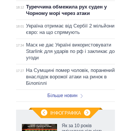
Туреччина обмежила рух суден у
18:12
Чорному морі через атаки
Україна отримає від Сербії 2 мільйони
18:01
євро: на що спрямують
Маск не дає Україні використовувати
17:34
Starlink для ударів по рф і закликає до
угоди
На Сумщині помер чоловік, поранений
17:27
внаслідок ворожої атаки на ринок в
Білопіллі
Більше новин
ІНФОГРАФІКА
 як
Як за 10 років