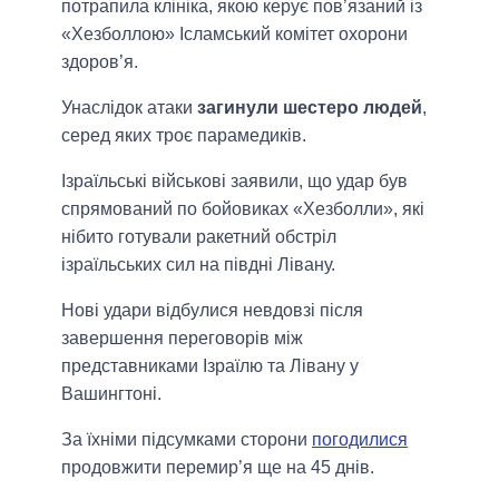
потрапила клініка, якою керує пов’язаний із
«Хезболлою» Ісламський комітет охорони
здоров’я.
Унаслідок атаки
загинули шестеро людей
,
серед яких троє парамедиків.
Ізраїльські військові заявили, що удар був
спрямований по бойовиках «Хезболли», які
нібито готували ракетний обстріл
ізраїльських сил на півдні Лівану.
Нові удари відбулися невдовзі після
завершення переговорів між
представниками Ізраїлю та Лівану у
Вашингтоні.
За їхніми підсумками сторони
погодилися
продовжити перемир’я ще на 45 днів.