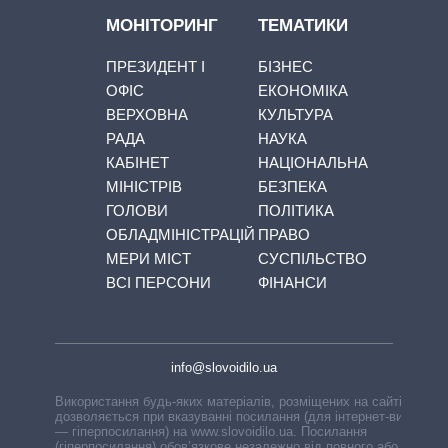
МОНІТОРИНГ
ТЕМАТИКИ
ПРЕЗИДЕНТ І
БІЗНЕС
ОФІС
ЕКОНОМІКА
ВЕРХОВНА
КУЛЬТУРА
РАДА
НАУКА
КАБІНЕТ
НАЦІОНАЛЬНА
МІНІСТРІВ
БЕЗПЕКА
ГОЛОВИ
ПОЛІТИКА
ОБЛАДМІНІСТРАЦІЙ
ПРАВО
МЕРИ МІСТ
СУСПІЛЬСТВО
ВСІ ПЕРСОНИ
ФІНАНСИ
info@slovoidilo.ua
Використання будь-яких матеріалів, розміщених на сайті,
дозволяється при вказуванні посилання (для інтернет-видань
— гіперпосилання) на www.slovoidilo.ua. Посилання
(гіперпосилання) обов’язкове незалежно від повного або