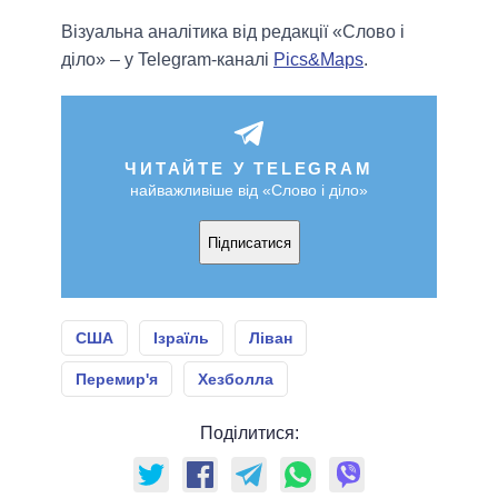
Візуальна аналітика від редакції «Слово і
діло» – у Telegram-каналі
Pics&Maps
.
ЧИТАЙТЕ У TELEGRAM
найважливіше від «Слово і діло»
Підписатися
США
Ізраїль
Ліван
Перемир'я
Хезболла
Поділитися: