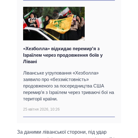
«Хезболла» відкидає перемир'я з
Ізраїлем через продовження боїв у
Лівані
Ліванське угруповання «Хезболла»
заявило про «беззмістовність»
продовженого за посередництва США
перемир’я з Ізраїлем через триваючі бої на
території країни.
25 квітня 2026, 10:26
За даними ліванської сторони, під удар