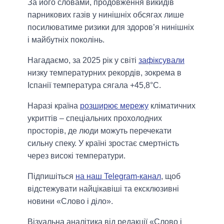
За його словами, продовження викидів
парникових газів у нинішніх обсягах лише
посилюватиме ризики для здоров’я нинішніх
і майбутніх поколінь.
Нагадаємо, за 2025 рік у світі
зафіксували
низку температурних рекордів, зокрема в
Іспанії температура сягала +45,8°C.
Наразі країна
розширює мережу
кліматичних
укриттів – спеціальних прохолодних
просторів, де люди можуть перечекати
сильну спеку. У країні зростає смертність
через високі температури.
Підпишіться
на наш Telegram-канал
, щоб
відстежувати найцікавіші та ексклюзивні
новини «Слово і діло».
Візуальна аналітика від редакції «Слово і