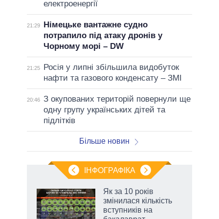
електроенергії
Німецьке вантажне судно
21:29
потрапило під атаку дронів у
Чорному морі – DW
Росія у липні збільшила видобуток
21:25
нафти та газового конденсату – ЗМІ
З окупованих територій повернули ще
20:46
одну групу українських дітей та
підлітків
Більше новин
ІНФОГРАФІКА
и на
Як за 10 років
змінилася кількість
а
вступників на