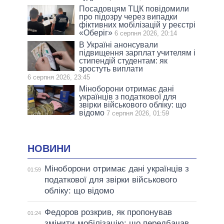
Посадовцям ТЦК повідомили
про підозру через випадки
фіктивних мобілізацій у реєстрі
«Оберіг»
6 серпня 2026, 20:14
В Україні анонсували
підвищення зарплат учителям і
стипендій студентам: як
зростуть виплати
6 серпня 2026, 23:45
Міноборони отримає дані
українців з податкової для
звірки військового обліку: що
відомо
7 серпня 2026, 01:59
НОВИНИ
Міноборони отримає дані українців з
01:59
податкової для звірки військового
обліку: що відомо
Федоров розкрив, як пропонував
01:24
змінити мобілізацію: що передбачав