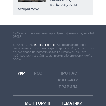
бакалаврат,
магістратуру та
аспірантуру
Cуб'єкт у сфері онлайн-медіа. Ідентифікатор медіа – R40-
05063
© 2009—2026
«Слово і Діло»
.
Всі права захищені і
охороняються законом. Адміністрація сайту залишає за
собою право не погоджуватися з інформацією, яка
публікується на сайті, власниками або авторами якої є треті
особи.
УКР
РОС
ПРО НАС
КОНТАКТИ
ПРАВИЛА
МОНІТОРИНГ
ТЕМАТИКИ