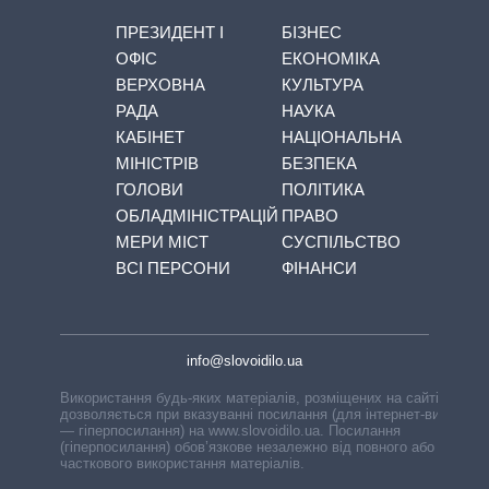
ПРЕЗИДЕНТ І
БІЗНЕС
ОФІС
ЕКОНОМІКА
ВЕРХОВНА
КУЛЬТУРА
РАДА
НАУКА
КАБІНЕТ
НАЦІОНАЛЬНА
МІНІСТРІВ
БЕЗПЕКА
ГОЛОВИ
ПОЛІТИКА
ОБЛАДМІНІСТРАЦІЙ
ПРАВО
МЕРИ МІСТ
СУСПІЛЬСТВО
ВСІ ПЕРСОНИ
ФІНАНСИ
info@slovoidilo.ua
Використання будь-яких матеріалів, розміщених на сайті,
дозволяється при вказуванні посилання (для інтернет-видань
— гіперпосилання) на www.slovoidilo.ua. Посилання
(гіперпосилання) обов’язкове незалежно від повного або
часткового використання матеріалів.