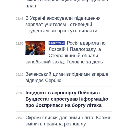
план
В Україні анонсували підвищення
23:45
зарплат учителям і стипендій
студентам: як зростуть виплати
Росія вдарила по
ПІДСУМКИ
22:53
Лозовій і Павлограду, а
Стефанішиній обрали
запобіжний захід. Головне за день
Зеленський цими вихідними вперше
22:32
відвідає Сербію
Інцидент в аеропорту Лейпцига:
22:03
Бундестаг спростував інформацію
про боєприпаси на борту літака
Окремі списки для зими і літа: Кабмін
21:49
змінить правила розподілу