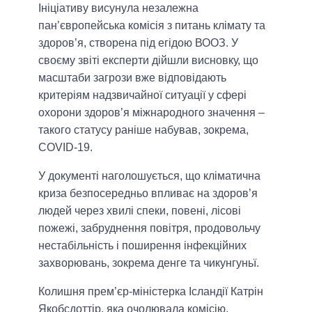
Ініціативу висунула незалежна
пан’європейська комісія з питань клімату та
здоров’я, створена під егідою ВООЗ. У
своєму звіті експерти дійшли висновку, що
масштаби загрози вже відповідають
критеріям надзвичайної ситуації у сфері
охорони здоров’я міжнародного значення –
такого статусу раніше набував, зокрема,
COVID-19.
У документі наголошується, що кліматична
криза безпосередньо впливає на здоров’я
людей через хвилі спеки, повені, лісові
пожежі, забруднення повітря, продовольчу
нестабільність і поширення інфекційних
захворювань, зокрема денге та чикунгуньї.
Колишня прем’єр-міністерка Ісландії Катрін
Якобсдоттір, яка очолювала комісію,