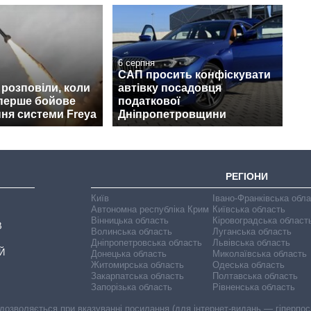
6 серпня
САП просить конфіскувати
t розповіли, коли
автівку посадовця
перше бойове
податкової
ня системи Freya
Дніпропетровщини
РЕГІОНИ
Київ
Івано-Франківська обл
Автономна республіка Крим
Київська область
Вінницька область
Кіровоградська област
В
Волинська область
Луганська область
Дніпропетровська область
Львівська область
Й
Донецька область
Миколаївська область
Житомирська область
Одеська область
Закарпатська область
Полтавська область
Запорізька область
Рівненська область
 дозволяється при вказуванні посилання (для інтернет-видань — гіперпоси