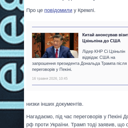
Про це
повідомили
у Кремлі.
Китай анонсував візит
Цзіньпіна до США
Лідер КНР Сі Цзіньпін
відвідає США на
запрошення президента Дональда Трампа після
переговорів у Пекіні.
16 травня 2026, 10:45
низки інших документів.
Нагадаємо, під час переговорів у Пекіні Д
рф проти України. Трамп тоді заявив, що 