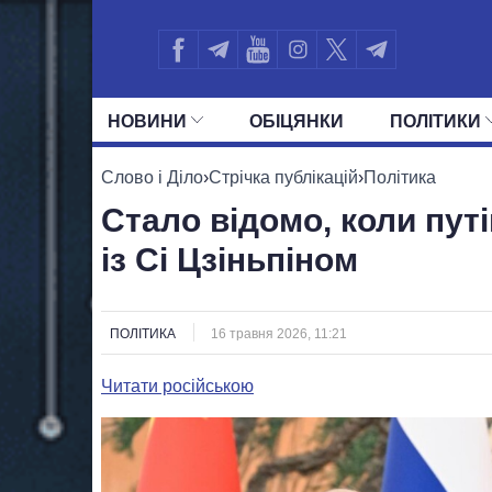
НОВИНИ
ОБIЦЯНКИ
ПОЛIТИКИ
УСІ ПОЛІТИКИ
ПРЕЗИДЕНТ І ОФ
Слово і Діло
›
Стрічка публікацій
›
Політика
Стало відомо, коли путі
із Сі Цзіньпіном
ПОЛІТИКА
16 травня 2026, 11:21
Читати російською