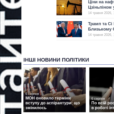
Ціни на нафт
Цзіньпіном 
14 травня 2026, 
Трамп та Сі
Близькому 
14 травня 2026, 
ІНШІ НОВИНИ ПОЛІТИКИ
6 серпня
МОН оновило терміни
6 серпня
вступу до аспірантури: що
По всій рос
змінилось
в роботі ін