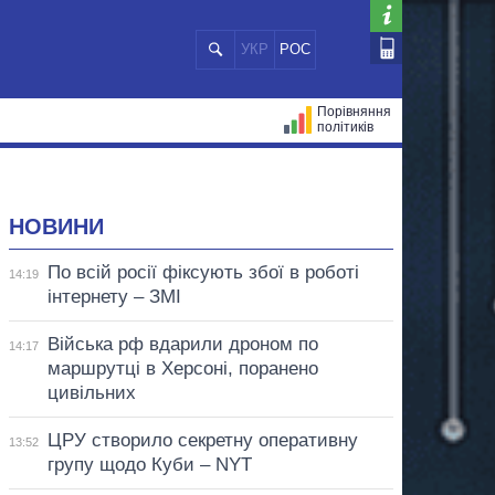
УКР
РОС
Порівняння
політиків
ЦІЙ
МЕРИ МІСТ
ВСІ ПЕРСОНИ
НОВИНИ
По всій росії фіксують збої в роботі
14:19
інтернету – ЗМІ
Війська рф вдарили дроном по
14:17
маршрутці в Херсоні, поранено
цивільних
ЦРУ створило секретну оперативну
13:52
групу щодо Куби – NYT