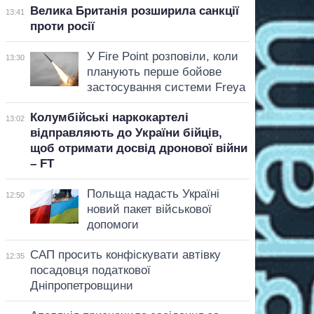
Велика Британія розширила санкції
13:41
проти росії
У Fire Point розповіли, коли
13:30
планують перше бойове
застосування системи Freya
Колумбійські наркокартелі
13:02
відправляють до України бійців,
щоб отримати досвід дронової війни
– FT
Польща надасть Україні
12:50
новий пакет військової
допомоги
САП просить конфіскувати автівку
12:35
посадовця податкової
Дніпропетровщини