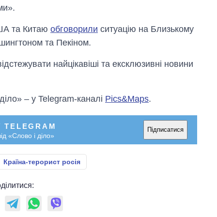
ми».
США та Китаю
обговорили
ситуацію на Близькому
ашингтоном та Пекіном.
відстежувати найцікавіші та ексклюзивні новини
 діло» – у Telegram-каналі
Pics&Maps
.
У TELEGRAM
Підписатися
ід «Слово і діло»
Країна-терорист росія
ділитися: