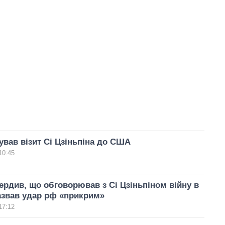
ував візит Сі Цзіньпіна до США
10:45
ердив, що обговорював з Сі Цзіньпіном війну в
назвав удар рф «прикрим»
17:12