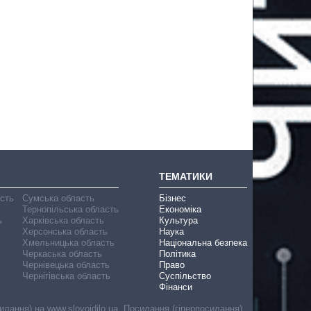
ТЕМАТИКИ
асть
Сумська область
Бізнес
Тернопільська область
Економіка
ь
Харківська область
Культура
Херсонська область
Наука
Хмельницька область
Національна безпека
Черкаська область
Політика
Чернівецька область
Право
Чернігівська область
Суспільство
Фінанси
лання) на www.slovoidilo.ua. Посилання (гіперпосилання)