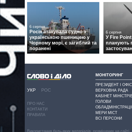
6 серпня
Росія атакувала судно з
6 серпня
українською пшеницею у
У Fire Poin
Чорному морі, є загиблий та
планують 
поранені
застосуван
МОНІТОРИНГ
ПРЕЗИДЕНТ І ОФІС
УКР
РОС
ВЕРХОВНА РАДА
КАБІНЕТ МІНІСТРІ
ГОЛОВИ
ПРО НАС
ОБЛАДМІНІСТРАЦІ
КОНТАКТИ
МЕРИ МІСТ
ПРАВИЛА
ВСІ ПЕРСОНИ
Використання будь-яких матеріалів, розміщених на сайті,