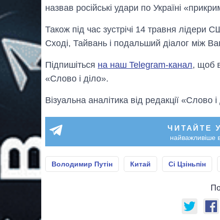
назвав російські удари по Україні «прикри
Також під час зустрічі 14 травня лідери 
Сході, Тайвань і подальший діалог між В
Підпишіться
на наш Telegram-канал
, щоб 
«Слово і діло».
Візуальна аналітика від редакції «Слово і
ЧИТАЙТЕ 
найважливіше в
Володимир Путін
Китай
Сі Цзіньпін
По