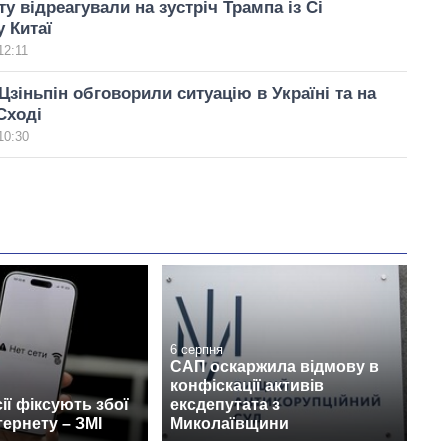
у відреагували на зустріч Трампа із Сі
у Китаї
12:11
 Цзіньпін обговорили ситуацію в Україні та на
Сході
10:30
6 серпня
САП оскаржила відмову в
конфіскації активів
ії фіксують збої
ексдепутата з
тернету – ЗМІ
Миколаївщини