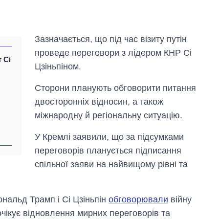
Зазначається, що під час візиту путін
проведе переговори з лідером КНР Сі
 Сі
Цзіньпіном.
Сторони планують обговорити питання
двосторонніх відносин, а також
міжнародну й регіональну ситуацію.
У Кремлі заявили, що за підсумками
переговорів планується підписання
спільної заяви на найвищому рівні та
Скільки картоплі
вирощували в
Україні до і під час
великої війни
ональд Трамп і Сі Цзіньпін
обговорювали
війну
очікує відновлення мирних переговорів та