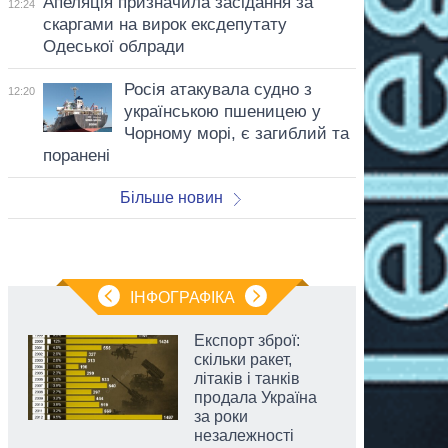
Апеляція призначила засідання за
12:24
скаргами на вирок ексдепутату
Одеської облради
Росія атакувала судно з
12:20
українською пшеницею у
Чорному морі, є загиблий та
поранені
Більше новин
ІНФОГРАФІКА
Експорт зброї:
скільки ракет,
літаків і танків
продала Україна
за роки
незалежності