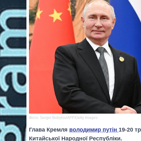
Фото: Sergei Bobylov/AFP/Getty Images
Глава Кремля
володимир путін
19-20 т
Китайської Народної Республіки.