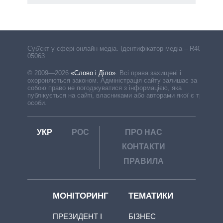
Cуб'єкт у сфері онлайн-медіа. Ідентифікатор медіа – R40-
05063
© 2009—2026
«Слово і Діло»
.
Всі права захищені і
охороняються законом. Адміністрація сайту залишає за
собою право не погоджуватися з інформацією, яка
публікується на сайті, власниками або авторами якої є треті
особи.
УКР
РОС
ПРО НАС
КОНТАКТИ
ПРАВИЛА
МОНІТОРИНГ
ТЕМАТИКИ
ПРЕЗИДЕНТ І
БІЗНЕС