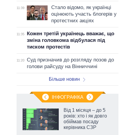
Стало відомо, як українці
11:39
оцінюють участь блогерів у
протестних акціях
Кожен третій українець вважає, що
11:35
зміна головкома відбулася під
тиском протестів
Суд призначив до розгляду позов до
11:20
голови райсуду на Вінниччині
Більше новин
ІНФОГРАФІКА
Від 1 місяця – до 5
ть
років: хто і як довго
обіймав посаду
керівника СЗР