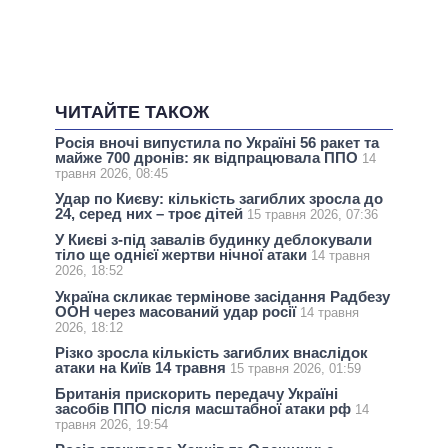
ЧИТАЙТЕ ТАКОЖ
Росія вночі випустила по Україні 56 ракет та
майже 700 дронів: як відпрацювала ППО
14
травня 2026, 08:45
Удар по Києву: кількість загиблих зросла до
24, серед них – троє дітей
15 травня 2026, 07:36
У Києві з-під завалів будинку деблокували
тіло ще однієї жертви нічної атаки
14 травня
2026, 18:52
Україна скликає термінове засідання Радбезу
ООН через масований удар росії
14 травня
2026, 18:12
Різко зросла кількість загиблих внаслідок
атаки на Київ 14 травня
15 травня 2026, 01:59
Британія прискорить передачу Україні
засобів ППО після масштабної атаки рф
14
травня 2026, 19:54