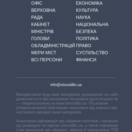
ОФІС
ЕКОНОМІКА
ВЕРХОВНА
КУЛЬТУРА
РАДА
НАУКА
КАБІНЕТ
НАЦІОНАЛЬНА
МІНІСТРІВ
БЕЗПЕКА
ГОЛОВИ
ПОЛІТИКА
ОБЛАДМІНІСТРАЦІЙ
ПРАВО
МЕРИ МІСТ
СУСПІЛЬСТВО
ВСІ ПЕРСОНИ
ФІНАНСИ
info@slovoidilo.ua
Використання будь-яких матеріалів, розміщених на сайті,
дозволяється при вказуванні посилання (для інтернет-видань
— гіперпосилання) на www.slovoidilo.ua. Посилання
(гіперпосилання) обов’язкове незалежно від повного або
часткового використання матеріалів.
Аналітична інформація про обіцянки політиків і чиновників,
що розміщені на порталі slovoidilo.ua, а також інформація про
стан виконання цих обіцянок, зібрана й опрацьована ТОВ «ІА