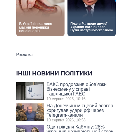
ІНШІ НОВИНИ ПОЛІТИКИ
ВАКС продовжив обов'язки
бізнесмену у справі
Ташлицької ГАЕС
10 серпня 2026, 10:16
На Донеччині місцевий блогер
коригував удари рф через
Telegram-канали
10 серпня 2026, 10:58
Один рік для Кабміну: 28%
українців називають цей строк