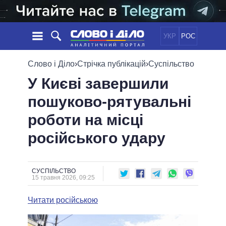
УКР
РОС
НОВИНИ
Слово і Діло
›
Стрічка публікацій
›
Суспільство
У Києві завершили
ОБIЦЯНКИ
СТРІЧКА
ПОЛІТИКА
пошуково-рятувальні
ПОДІЇ
ЕКОНОМІКА
ПОЛIТИКИ
роботи на місці
СТАТТІ
СУСПІЛЬСТВО
ІНФОГРАФІКА
ДУМКИ
СВІТ
УСІ ПОЛІТИКИ
російського удару
ОГЛЯДИ
ПРЕЗИДЕНТ І ОФІС
ВІДЕО
ДАЙДЖЕСТИ
ВЕРХОВНА РАДА
СУСПІЛЬСТВО
ПІДТРИМАТИ
КАБІНЕТ МІНІСТРІВ
15 травня 2026, 09:25
ГОЛОВИ ОБЛАДМІНІСТРАЦІЙ
ПОРІВНЯННЯ ПОЛІТИКІВ
Читати російською
МЕРИ МІСТ
ВСІ ПЕРСОНИ