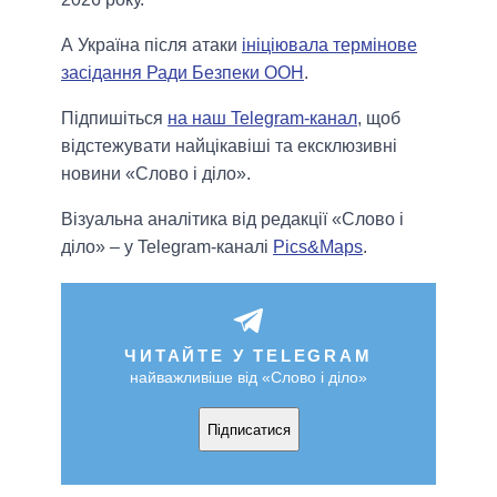
А Україна після атаки
ініціювала термінове
засідання Ради Безпеки ООН
.
Підпишіться
на наш Telegram-канал
, щоб
відстежувати найцікавіші та ексклюзивні
новини «Слово і діло».
Візуальна аналітика від редакції «Слово і
діло» – у Telegram-каналі
Pics&Maps
.
ЧИТАЙТЕ У TELEGRAM
найважливіше від «Слово і діло»
Підписатися