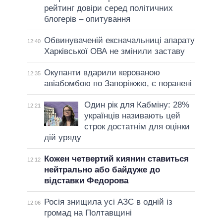
рейтинг довіри серед політичних
блогерів – опитування
Обвинуваченій ексначальниці апарату
12:40
Харківської ОВА не змінили заставу
Окупанти вдарили керованою
12:35
авіабомбою по Запоріжжю, є поранені
Один рік для Кабміну: 28%
12:21
українців називають цей
строк достатнім для оцінки
дій уряду
Кожен четвертий киянин ставиться
12:12
нейтрально або байдуже до
відставки Федорова
Росія знищила усі АЗС в одній із
12:06
громад на Полтавщині