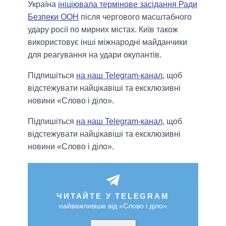
Україна
ініціювала термінове засідання Ради
Безпеки ООН
після чергового масштабного
удару росії по мирних містах. Київ також
використовує інші міжнародні майданчики
для реагування на удари окупантів.
Підпишіться
на наш Telegram-канал
, щоб
відстежувати найцікавіші та ексклюзивні
новини «Слово і діло».
Підпишіться
на наш Telegram-канал
, щоб
відстежувати найцікавіші та ексклюзивні
новини «Слово і діло».
ЧИТАЙТЕ У TELEGRAM
найважливіше від «Слово і діло»