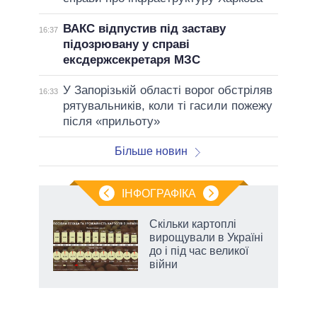
ВАКС відпустив під заставу
16:37
підозрювану у справі
ексдержсекретаря МЗС
У Запорізькій області ворог обстріляв
16:33
рятувальників, коли ті гасили пожежу
після «прильоту»
Більше новин
ІНФОГРАФІКА
 як
Скільки картоплі
и за
вирощували в Україні
до і під час великої
2027-
війни