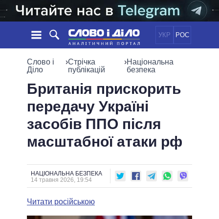
УКР
РОС
НОВИНИ
Слово і
›
Стрічка
›
Національна
Діло
публікацій
безпека
ОБIЦЯНКИ
СТРІЧКА
ПОЛІТИКА
Британія прискорить
ПОДІЇ
ЕКОНОМІКА
передачу Україні
ПОЛIТИКИ
СТАТТІ
СУСПІЛЬСТВО
засобів ППО після
ІНФОГРАФІКА
ДУМКИ
СВІТ
УСІ ПОЛІТИКИ
масштабної атаки рф
ОГЛЯДИ
ПРЕЗИДЕНТ І ОФІС
ВІДЕО
ДАЙДЖЕСТИ
ВЕРХОВНА РАДА
ПІДТРИМАТИ
КАБІНЕТ МІНІСТРІВ
НАЦІОНАЛЬНА БЕЗПЕКА
14 травня 2026, 19:54
ГОЛОВИ ОБЛАДМІНІСТРАЦІЙ
ПОРІВНЯННЯ ПОЛІТИКІВ
МЕРИ МІСТ
Читати російською
ВСІ ПЕРСОНИ