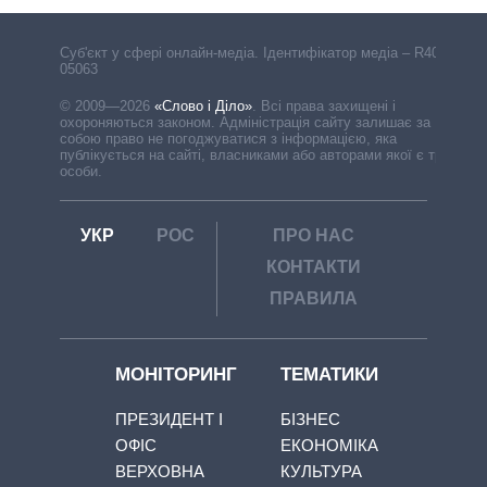
Cуб'єкт у сфері онлайн-медіа. Ідентифікатор медіа – R40-
05063
© 2009—2026
«Слово і Діло»
.
Всі права захищені і
охороняються законом. Адміністрація сайту залишає за
собою право не погоджуватися з інформацією, яка
публікується на сайті, власниками або авторами якої є треті
особи.
УКР
РОС
ПРО НАС
КОНТАКТИ
ПРАВИЛА
МОНІТОРИНГ
ТЕМАТИКИ
ПРЕЗИДЕНТ І
БІЗНЕС
ОФІС
ЕКОНОМІКА
ВЕРХОВНА
КУЛЬТУРА