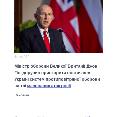
Фото: AFP
Міністр оборони Великої Британії Джон
Гілі доручив прискорити постачання
Україні систем протиповітряної оборони
на тлі
масованих атак росії
.