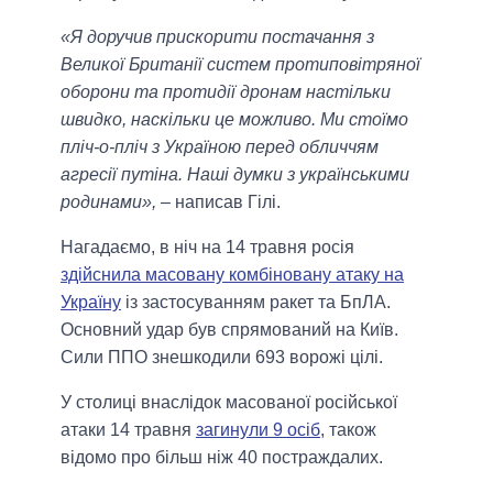
«Я доручив прискорити постачання з
Великої Британії систем протиповітряної
оборони та протидії дронам настільки
швидко, наскільки це можливо. Ми стоїмо
пліч-о-пліч з Україною перед обличчям
агресії путіна. Наші думки з українськими
родинами»,
– написав Гілі.
Нагадаємо, в ніч на 14 травня росія
здійснила масовану комбіновану атаку на
Україну
із застосуванням ракет та БпЛА.
Основний удар був спрямований на Київ.
Сили ППО знешкодили 693 ворожі цілі.
У столиці внаслідок масованої російської
атаки 14 травня
загинули 9 осіб
, також
відомо про більш ніж 40 постраждалих.