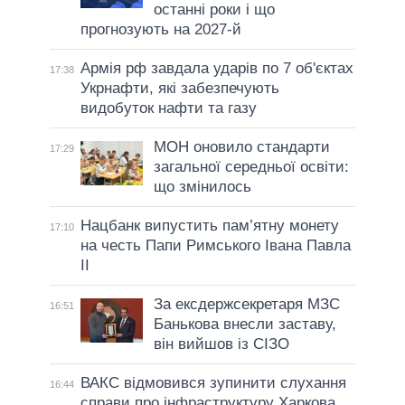
останні роки і що
прогнозують на 2027-й
Армія рф завдала ударів по 7 об'єктах
17:38
Укрнафти, які забезпечують
видобуток нафти та газу
МОН оновило стандарти
17:29
загальної середньої освіти:
що змінилось
Нацбанк випустить пам’ятну монету
17:10
на честь Папи Римського Івана Павла
II
За ексдержсекретаря МЗС
16:51
Банькова внесли заставу,
він вийшов із СІЗО
ВАКС відмовився зупинити слухання
16:44
справи про інфраструктуру Харкова