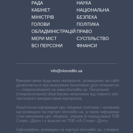
РАДА
НАУКА
КАБІНЕТ
НАЦІОНАЛЬНА
МІНІСТРІВ
БЕЗПЕКА
ГОЛОВИ
ПОЛІТИКА
ОБЛАДМІНІСТРАЦІЙ
ПРАВО
МЕРИ МІСТ
СУСПІЛЬСТВО
ВСІ ПЕРСОНИ
ФІНАНСИ
info@slovoidilo.ua
Використання будь-яких матеріалів, розміщених на сайті,
дозволяється при вказуванні посилання (для інтернет-видань
— гіперпосилання) на www.slovoidilo.ua. Посилання
(гіперпосилання) обов’язкове незалежно від повного або
часткового використання матеріалів.
Аналітична інформація про обіцянки політиків і чиновників,
що розміщені на порталі slovoidilo.ua, а також інформація про
стан виконання цих обіцянок, зібрана й опрацьована ТОВ «ІА
Слово і Діло» і є власністю ТОВ «ІА Слово і Діло».
Інфографіки, розміщені на порталі slovoidilo.ua, створені ГО