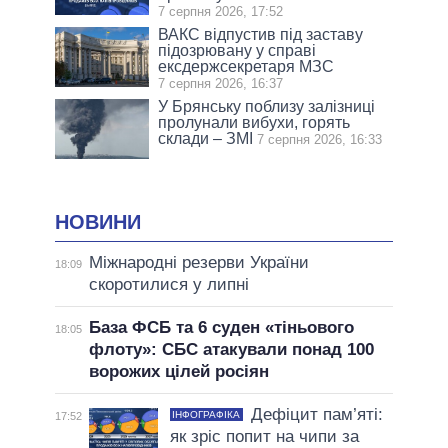
7 серпня 2026, 17:52
ВАКС відпустив під заставу
підозрювану у справі
ексдержсекретаря МЗС
7 серпня 2026, 16:37
У Брянську поблизу залізниці
пролунали вибухи, горять
склади – ЗМІ
7 серпня 2026, 16:33
НОВИНИ
Міжнародні резерви України
18:09
скоротилися у липні
База ФСБ та 6 суден «тіньового
18:05
флоту»: СБС атакували понад 100
ворожих цілей росіян
Дефіцит пам’яті:
ІНФОГРАФІКА
17:52
як зріс попит на чипи за