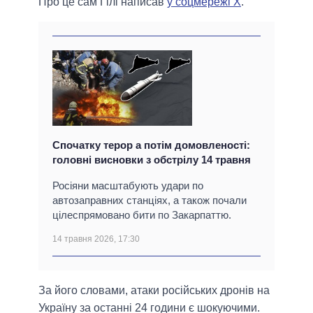
Про це сам Гілі написав
у соцмережі X
.
Спочатку терор а потім домовленості:
головні висновки з обстрілу 14 травня
Росіяни масштабують удари по
автозаправних станціях, а також почали
цілеспрямовано бити по Закарпаттю.
14 травня 2026, 17:30
За його словами, атаки російських дронів на
Україну за останні 24 години є шокуючими.