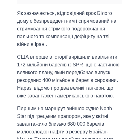
Як зазначається, відповідний крок Білого
дому є безпрецедентним і спрямований на
стримування стрімкого подорожчання
пального та компенсації дефіциту на тлі
війни в Ірані.
США вперше в історії вирішили вивільнити
172 мільйони барелів із SPR, що є частиною
великого плану, який передбачає випуск
рекордних 400 мільйонів барелів сировини.
Наразі відомо про два великі танкери, що
вже завантажені американською нафтою.
Першим на маршрут вийшло судно North
Star під грецьким прапором, яке у квітні
завантажило близько 680 000 барелів
малосолодкої нафти з резерву Брайан-