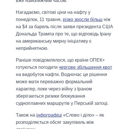
вже найближчим часом.
Нагадаємо, світові ціни на нафту у
понеділок, 11 травня,
різко зросли більш
ніж
на $4 за барель після заяви президента США
Дональда Трампа про те, що відповідь Ірану
на американську мирну ініціативу є
неприйнятною.
Раніше повідомлялося, що країни ОПЕК+
готуються погодити
чергове збільшення квот
на видобуток нафти. Водночас це рішення
може мати переважно формальний
характер, поки через війну з Іраном
зберігаються ризики блокування
судноплавних маршрутів у Перській затоці.
Також на
інфографіці
«Слово і діло» – як
розподіляється обсяг закупівель між