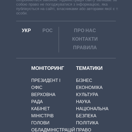
собою право не погоджуватися з інформацією, яка
публікується на сайті, власниками або авторами якої є треті
особи.
УКР
РОС
ПРО НАС
КОНТАКТИ
ПРАВИЛА
МОНІТОРИНГ
ТЕМАТИКИ
ПРЕЗИДЕНТ І
БІЗНЕС
ОФІС
ЕКОНОМІКА
ВЕРХОВНА
КУЛЬТУРА
РАДА
НАУКА
КАБІНЕТ
НАЦІОНАЛЬНА
МІНІСТРІВ
БЕЗПЕКА
ГОЛОВИ
ПОЛІТИКА
ОБЛАДМІНІСТРАЦІЙ
ПРАВО