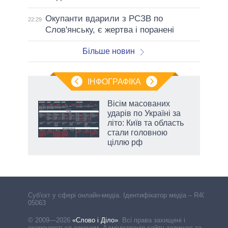
Окупанти вдарили з РСЗВ по
22:29
Слов'янську, є жертва і поранені
Більше новин
ІНФОГРАФІКА
 5
Вісім масованих
вго
ударів по Україні за
літо: Київ та область
стали головною
ціллю рф
Cуб'єкт у сфері онлайн-медіа. Ідентифікатор медіа – R40-
05063
© 2009—2026
«Слово і Діло»
.
Всі права захищені і
охороняються законом. Адміністрація сайту залишає за