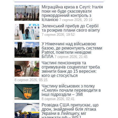
Міграційна криза в Сеуті: Італія
поки не буде скасовувати
прикордонний контроль з
Іспанією
7 серпня 2026, 20:19
Зеленський прибув до Сербії
та розкрив плани свого візиту
7 серпня 2026, 19:52
У Німеччині над військовою
базою, де ремонтують системи
Patriot, помітили невідомі
БПЛА
7 серпня 2026, 21:45
Частині пенсіонерів та
отримувачів соцвиплат треба
змінити банк до 15 вересня:
кого це стосується
8 серпня 2026, 05:15
Частину військових з полку
«Скеля» почали переводити в
інші підрозділи – ЗМІ
8 серпня 2026, 02:41
Розвідка США припускає, що
дрон, знайдений біля літака
України в Лейпцигу, міг
належати рф – WSJ