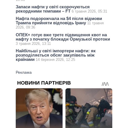
Запаси нафти у світі скорочуються
рекордними темпами – FT
6 травня 2026, 05:31
Нафта подорожчала на $4 після відмови
Трампа прийняти відповідь Ірану
11 травня
2026, 09:36
ОПЕК+ готує вже третє підвищення квот на
нафту з початку блокади Ормузької протоки
3 травня 2026, 13:11
Найбільші у світі імпортери нафти: як
розподіляється обсяг закупівель між
країнами
14 березня 2026, 12:25