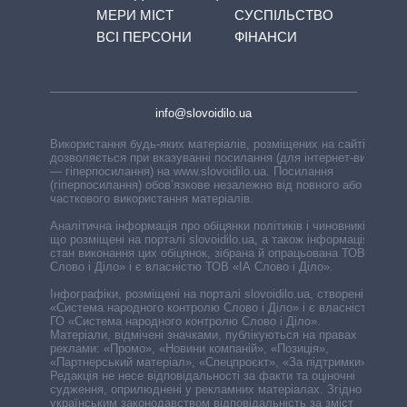
МЕРИ МІСТ
СУСПІЛЬСТВО
ВСІ ПЕРСОНИ
ФІНАНСИ
info@slovoidilo.ua
Використання будь-яких матеріалів, розміщених на сайті,
дозволяється при вказуванні посилання (для інтернет-видань
— гіперпосилання) на www.slovoidilo.ua. Посилання
(гіперпосилання) обов’язкове незалежно від повного або
часткового використання матеріалів.
Аналітична інформація про обіцянки політиків і чиновників,
що розміщені на порталі slovoidilo.ua, а також інформація про
стан виконання цих обіцянок, зібрана й опрацьована ТОВ «ІА
Слово і Діло» і є власністю ТОВ «ІА Слово і Діло».
Інфографіки, розміщені на порталі slovoidilo.ua, створені ГО
«Система народного контролю Слово і Діло» і є власністю
ГО «Система народного контролю Слово і Діло».
Матеріали, відмічені значками, публікуються на правах
реклами: «Промо», «Новини компаній», «Позиція»,
«Партнерський матеріал», «Спецпроєкт», «За підтримки».
Редакція не несе відповідальності за факти та оціночні
судження, оприлюднені у рекламних матеріалах. Згідно з
українським законодавством відповідальність за зміст