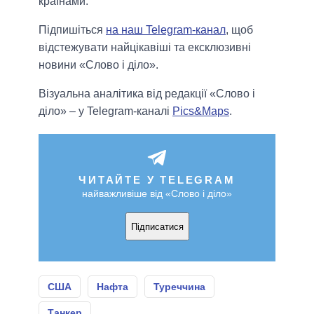
країнами.
Підпишіться
на наш Telegram-канал
, щоб
відстежувати найцікавіші та ексклюзивні
новини «Слово і діло».
Візуальна аналітика від редакції «Слово і
діло» – у Telegram-каналі
Pics&Maps
.
ЧИТАЙТЕ У TELEGRAM
найважливіше від «Слово і діло»
Підписатися
США
Нафта
Туреччина
Танкер