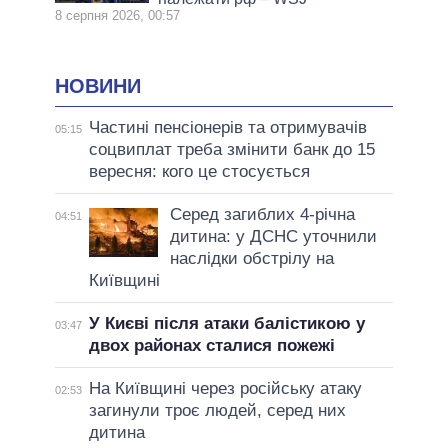
8 серпня 2026, 00:57
НОВИНИ
Частині пенсіонерів та отримувачів
05:15
соцвиплат треба змінити банк до 15
вересня: кого це стосується
Серед загиблих 4-річна
04:51
дитина: у ДСНС уточнили
наслідки обстрілу на
Київщині
У Києві після атаки балістикою у
03:47
двох районах сталися пожежі
На Київщині через російську атаку
02:53
загинули троє людей, серед них
дитина