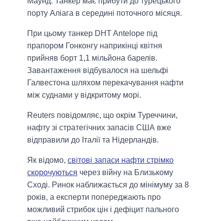
Маунд. Танкер має прибути до турецького
порту Аліага в середині поточного місяця.
При цьому танкер DHT Antelope під
прапором Гонконгу наприкінці квітня
прийняв борт 1,1 мільйона барелів.
Завантаження відбувалося на шельфі
Галвестона шляхом перекачування нафти
між суднами у відкритому морі.
Reuters повідомляє, що окрім Туреччини,
нафту зі стратегічних запасів США вже
відправили до Італії та Нідерландів.
Як відомо,
світові запаси нафти стрімко
скорочуються
через війну на Близькому
Сході. Ринок наближається до мінімуму за 8
років, а експерти попереджають про
можливий стрибок цін і дефіцит пального