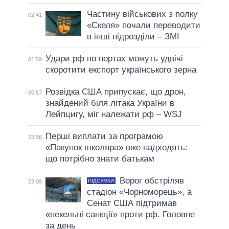
Частину військових з полку
02:41
«Скеля» почали переводити
в інші підрозділи – ЗМІ
Удари рф по портах можуть удвічі
01:59
скоротити експорт українського зерна
Розвідка США припускає, що дрон,
00:57
знайдений біля літака України в
Лейпцигу, міг належати рф – WSJ
Перші виплати за програмою
23:56
«Пакунок школяра» вже надходять:
що потрібно знати батькам
Ворог обстріляв
ПІДСУМКИ
23:09
стадіон «Чорноморець», а
Сенат США підтримав
«пекельні санкції» проти рф. Головне
за день