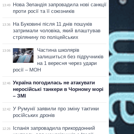
Нова Зеландія запровадила нові санкції
13:49
проти росії та її союзників
На Буковині після 11 днів пошуків
13:36
затримали чоловіка, який влаштував
стрілянину по поліцейських
Частина школярів
13:06
залишиться без підручників
на 1 вересня через удари
росії – МОН
Україна погодилась не атакувати
12:46
неросійські танкери в Чорному морі
– ЗМІ
У Румунії заявили про зміну тактики
12:42
російських дронів
Іспанія запровадила прикордонний
12:26