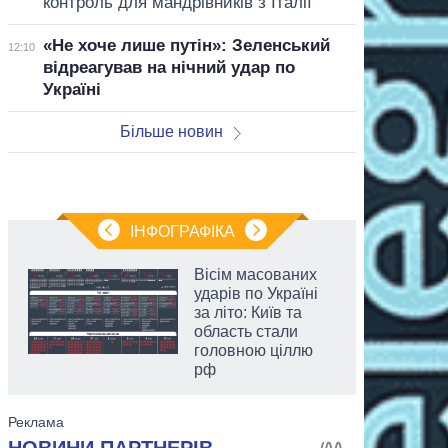
контроль для мандрівників з Італії
«Не хоче лише путін»: Зеленський
12:10
відреагував на нічний удар по
Україні
Більше новин
ІНФОГРАФІКА
Вісім масованих
ударів по Україні
за літо: Київ та
область стали
головною ціллю
рф