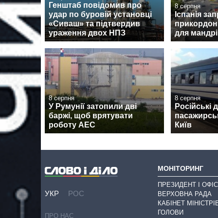
Генштаб повідомив про
8 серпня
удар по буровій установці
Іспанія за
«Сиваш» та підтвердив
прикордон
ураження двох НПЗ
для мандрів
8 серпня
8 серпня
У Румунії затопили дві
Російські 
баржі, щоб врятувати
пасажирськ
роботу АЕС
Київ
МОНІТОРИНГ
ПРЕЗИДЕНТ І ОФІС
УКР
РОС
ВЕРХОВНА РАДА
КАБІНЕТ МІНІСТРІ
ГОЛОВИ
ПРО НАС