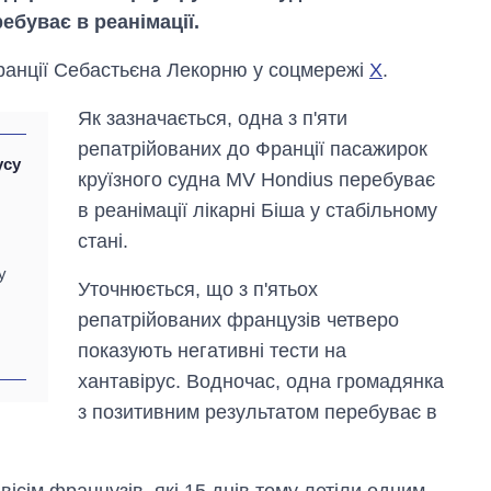
ебуває в реанімації.
Франції Себастьєна Лекорню у соцмережі
Х
.
Як зазначається, одна з п'яти
репатрійованих до Франції пасажирок
усу
круїзного судна MV Hondius перебуває
в реанімації лікарні Біша у стабільному
стані.
у
Уточнюється, що з п'ятьох
Скільки картоплі
репатрійованих французів четверо
вирощували в
Україні до і під час
показують негативні тести на
великої війни
хантавірус. Водночас, одна громадянка
з позитивним результатом перебуває в
вісім французів, які 15 днів тому летіли одним