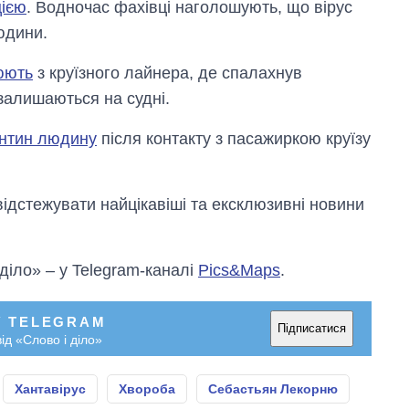
цією
. Водночас фахівці наголошують, що вірус
юдини.
уюють
з круїзного лайнера, де спалахнув
 залишаються на судні.
антин людину
після контакту з пасажиркою круїзу
відстежувати найцікавіші та ексклюзивні новини
 діло» – у Telegram-каналі
Pics&Maps
.
У TELEGRAM
Підписатися
ід «Слово і діло»
Хантавірус
Хвороба
Себастьян Лекорню