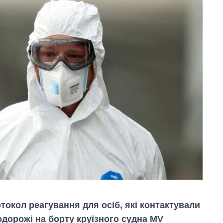
окол реагування для осіб, які контактували
одорожі на борту круїзного судна MV