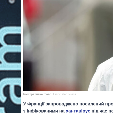
Ілюстративне фото
Associated Press
У Франції запроваджено посилений прот
з інфікованими на
хантавірус
під час п