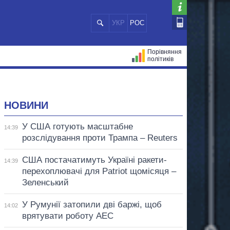
УКР
РОС
Порівняння
політиків
ЦІЙ
МЕРИ МІСТ
ВСІ ПЕРСОНИ
НОВИНИ
У США готують масштабне
14:39
розслідування проти Трампа – Reuters
США постачатимуть Україні ракети-
14:39
перехоплювачі для Patriot щомісяця –
Зеленський
У Румунії затопили дві баржі, щоб
14:02
врятувати роботу АЕС