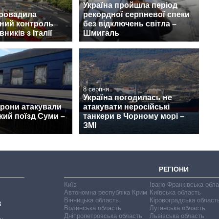
Україна пройшла період
провадила
рекордної серпневої спеки
ний контроль
без відключень світла –
ників з Італії
Шмигаль
8 серпня
Україна погодилась не
дрони атакували
атакувати неросійські
ий поїзд Суми –
танкери в Чорному морі –
ЗМІ
РЕГІОНИ
Київ
Івано-Франківська обл
Автономна республіка Крим
Київська область
Вінницька область
Кіровоградська област
В
Волинська область
Луганська область
Дніпропетровська область
Львівська область