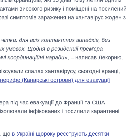
актами високого ризику і поміщені на посилений
разі симптомів зараження на хантавірус жоден з
 чітка: для всіх контактних випадків, без
х умовах. Щодня в резиденції прем'єра
чі координаційні наради»
, – написав Лекорню.
іксували спалах хантавірусу, сьогодні вранці,
енерифе (Канарські острови) для евакуації
ера під час евакуації до Франції та США
ізолювали інфікованих і посилили карантинні
и, що
в Україні щороку реєструють десятки