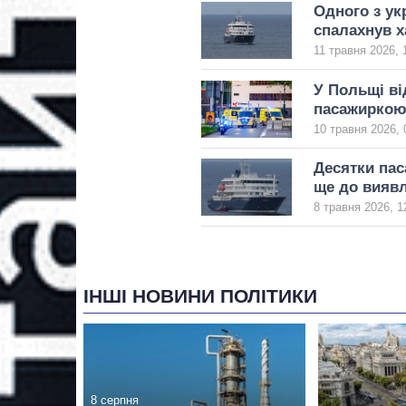
Одного з ук
спалахнув х
11 травня 2026, 
У Польщі ві
пасажиркою 
10 травня 2026, 
Десятки пас
ще до виявл
8 травня 2026, 1
ІНШІ НОВИНИ ПОЛІТИКИ
8 серпня