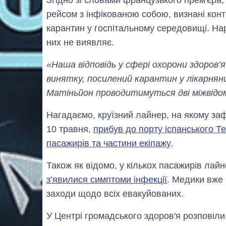
рейсом з інфікованою собою, визнані конт
карантин у госпітальному середовищі. На
них не виявляє.
«Наша відповідь у сфері охорони здоров’я
винятку, посилений карантин у лікарняни
Матіньйон проводитимуться дві міжвідом
Нагадаємо, круїзний лайнер, на якому заф
10 травня,
прибув до порту іспанського Т
пасажирів та частини екіпажу
.
Також як відомо, у кількох пасажирів лайн
з’явилися симптоми інфекції
. Медики вже 
заходи щодо всіх евакуйованих.
У Центрі громадського здоров'я розповіл