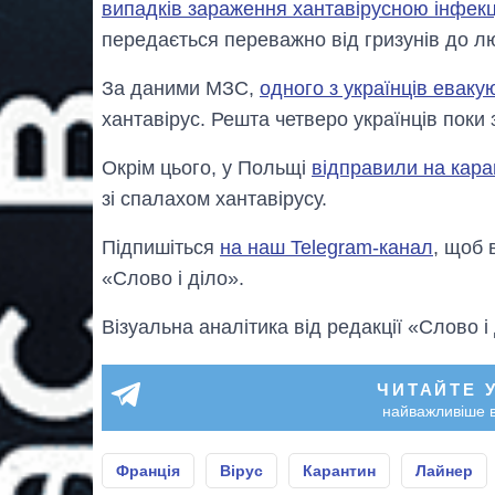
випадків зараження хантавірусною інфек
передається переважно від гризунів до л
За даними МЗС,
одного з українців евак
хантавірус. Решта четверо українців поки
Окрім цього, у Польщі
відправили на кар
зі спалахом хантавірусу.
Підпишіться
на наш Telegram-канал
, щоб 
«Слово і діло».
Візуальна аналітика від редакції «Слово і
ЧИТАЙТЕ 
найважливіше в
Франція
Вірус
Карантин
Лайнер