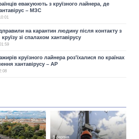
раїнців евакуюють з круїзного лайнера, де
антавірус – МЗС
10:01
дправили на карантин людину після контакту з
круїзу зі спалахом хантавірусу
01:59
ажирів круїзного лайнера роз'їхалися по країнах
ення хантавірусу – AP
2:08
8 серпня