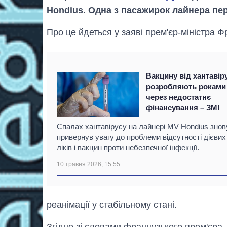
Hondius. Одна з пасажирок лайнера пер
Про це йдеться у заяві прем'єр-міністра 
Вакцину від хантавір
розробляють роками
через недостатнє
фінансування – ЗМІ
Спалах хантавірусу на лайнері MV Hondius знов
привернув увагу до проблеми відсутності дієвих
ліків і вакцин проти небезпечної інфекції.
10 травня 2026, 15:55
реанімації у стабільному стані.
Згідно зі словами французького прем'єра, 