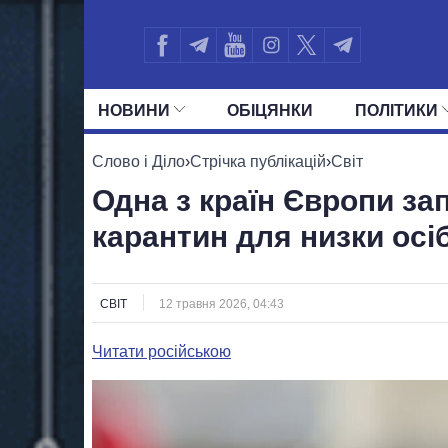
НОВИНИ
ОБIЦЯНКИ
ПОЛIТИКИ
УСІ ПОЛІТИКИ
ПРЕЗИДЕНТ І ОФ
Слово і Діло
›
Стрічка публікацій
›
Світ
Одна з країн Європи за
карантин для низки осі
СВІТ
12 травня 2026, 04:43
Читати російською