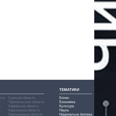
ТЕМАТИКИ
асть
Сумська область
Бізнес
Тернопільська область
Економіка
ь
Харківська область
Культура
Херсонська область
Наука
Хмельницька область
Національна безпека