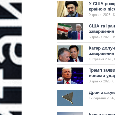
У США розкр
країною піс
9 травня 2026, 1
США та Іран
завершення 
6 травня 2026, 1
Катар долуч
завершення 
10 травня 2026, 
Трамп заяви
новими уда
8 травня 2026, 0
Дрон атакув
12 березня 2026,
Іран атакув