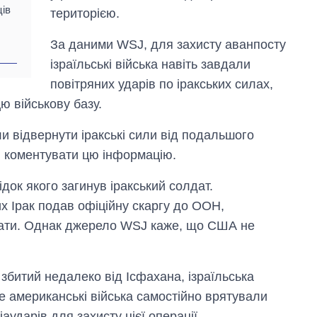
ців
територією.
За даними WSJ, для захисту аванпосту
ізраїльські війська навіть завдали
повітряних ударів по іракських силах,
ю військову базу.
ли відвернути іракські сили від подальшого
я коментувати цю інформацію.
ідок якого загинув іракський солдат.
их Ірак подав офіційну скаргу до ООН,
тати. Однак джерело WSJ каже, що США не
битий недалеко від Ісфахана, ізраїльська
е американські війська самостійно врятували
аударів для захисту цієї операції.