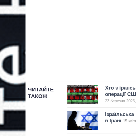
Хто з іранс
ЧИТАЙТЕ
операції СШ
ТАКОЖ
23 березня 2026,
Ізраїльська
в Ірані
15 квіт