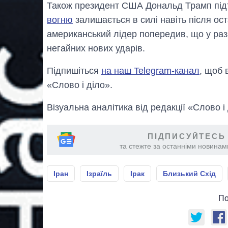
Також президент США Дональд Трамп під
вогню
залишається в силі навіть після ост
американський лідер попередив, що у раз
негайних нових ударів.
Підпишіться
на наш Telegram-канал
, щоб 
«Слово і діло».
Візуальна аналітика від редакції «Слово і
ПІДПИСУЙТЕСЬ
та стежте за останніми новинами
Іран
Ізраїль
Ірак
Близький Схід
По