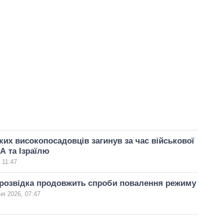
ьких високопосадовців загинув за час військової
А та Ізраїлю
 11:47
 розвідка продовжить спроби повалення режиму
ня 2026, 07:47