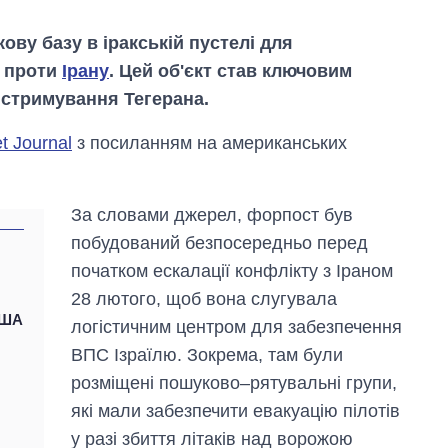
ову базу в іракській пустелі для
ї проти
Ірану
. Цей об'єкт став ключовим
 стримування Тегерана.
t Journal
з посиланням на американських
За словами джерел, форпост був
побудований безпосередньо перед
початком ескалації конфлікту з Іраном
28 лютого, щоб вона слугувала
США
логістичним центром для забезпечення
ВПС Ізраїлю. Зокрема, там були
розміщені пошуково–рятувальні групи,
Як зросли тарифи
на холодну воду у
які мали забезпечити евакуацію пілотів
містах України на
у разі збиття літаків над ворожою
початок серпня