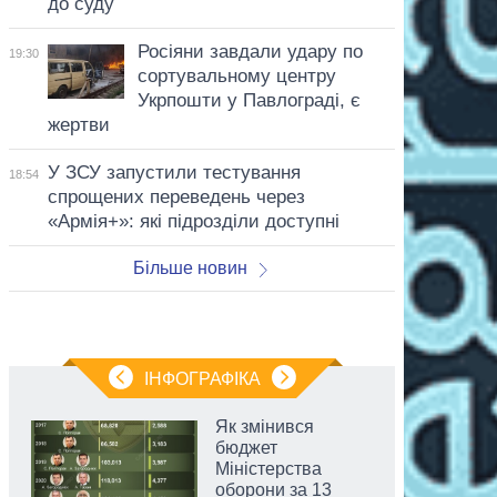
до суду
Росіяни завдали удару по
19:30
сортувальному центру
Укрпошти у Павлограді, є
жертви
У ЗСУ запустили тестування
18:54
спрощених переведень через
«Армія+»: які підрозділи доступні
Більше новин
ІНФОГРАФІКА
Як змінився
бюджет
Міністерства
оборони за 13