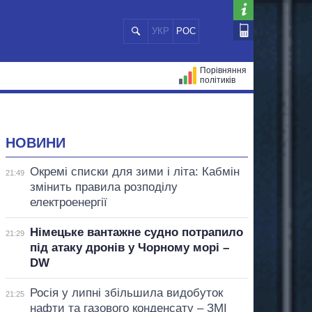
УКР
РОС
Порівняння
політиків
ЦІЙ
МЕРИ МІСТ
ВСІ ПЕРСОНИ
НОВИНИ
Окремі списки для зими і літа: Кабмін
21:49
змінить правила розподілу
електроенергії
Німецьке вантажне судно потрапило
21:29
під атаку дронів у Чорному морі –
DW
Росія у липні збільшила видобуток
21:25
нафти та газового конденсату – ЗМІ