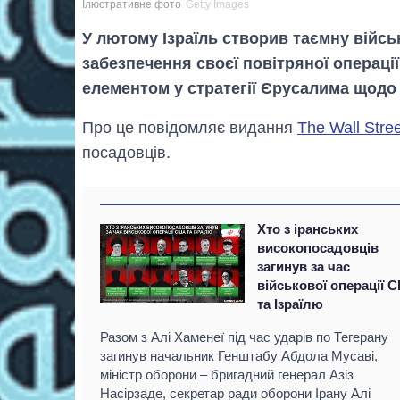
Ілюстративне фото
Getty Images
У лютому Ізраїль створив таємну військ
забезпечення своєї повітряної операці
елементом у стратегії Єрусалима щодо
Про це повідомляє видання
The Wall Stree
посадовців.
Хто з іранських
високопосадовців
загинув за час
військової операції 
та Ізраїлю
Разом з Алі Хаменеї під час ударів по Тегерану
загинув начальник Генштабу Абдола Мусаві,
міністр оборони – бригадний генерал Азіз
Насірзаде, секретар ради оборони Ірану Алі