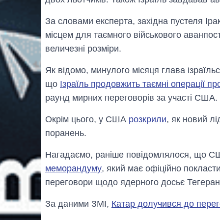
За словами експерта, західна пустеля Іра
місцем для таємного військового аванпосту
величезні розміри.
Як відомо, минулого місяця глава ізраїль
що
Ізраїль продовжить таємні операції пр
раунд мирних переговорів за участі США.
Окрім цього, у США
розкрили
, як новий л
поранень.
Нагадаємо, раніше повідомлялося, що С
меморандуму
, який має офіційно поклас
переговори щодо ядерного досьє Тегеран
За даними ЗМІ,
Катар долучився до перег