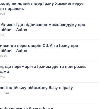
или, як новий лідер Ірану Хаменеї керує
ля поранень
3:21
 близькі до підписання меморандуму про
війни – Axios
5:03
ився до переговорів США та Ірану про
війни – Axios
05:49
в, що перемир'я з Іраном діє та пригрозив
рами
7:52
ав італійську військову базу в Іраку
 13:44
ав французьку базу в Іраку