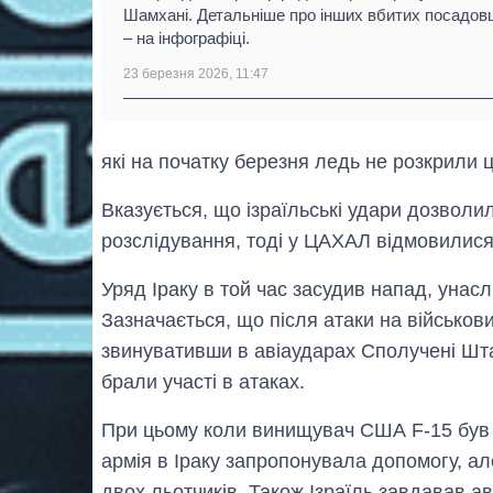
Шамхані. Детальніше про інших вбитих посадов
– на інфографіці.
23 березня 2026, 11:47
які на початку березня ледь не розкрили ц
Вказується, що ізраїльські удари дозволи
розслідування, тоді у ЦАХАЛ відмовилис
Уряд Іраку в той час засудив напад, унасл
Зазначається, що після атаки на військов
звинувативши в авіаударах Сполучені Ш
брали участі в атаках.
При цьому коли винищувач США F-15 був з
армія в Іраку запропонувала допомогу, ал
двох льотчиків. Також Ізраїль завдавав аві