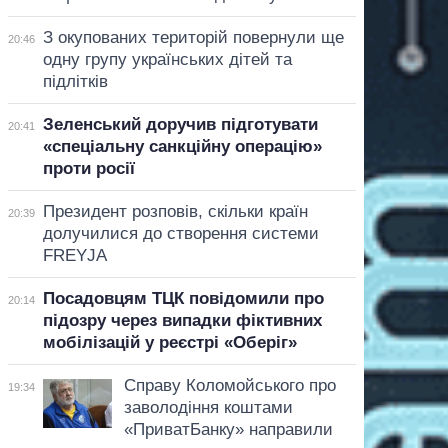
З окупованих територій повернули ще
20:46
одну групу українських дітей та
підлітків
Зеленський доручив підготувати
20:41
«спеціальну санкційну операцію»
проти росії
Президент розповів, скільки країн
20:39
долучилися до створення системи
FREYJA
Посадовцям ТЦК повідомили про
20:14
підозру через випадки фіктивних
мобілізацій у реєстрі «Оберіг»
Справу Коломойського про
19:34
заволодіння коштами
«ПриватБанку» направили