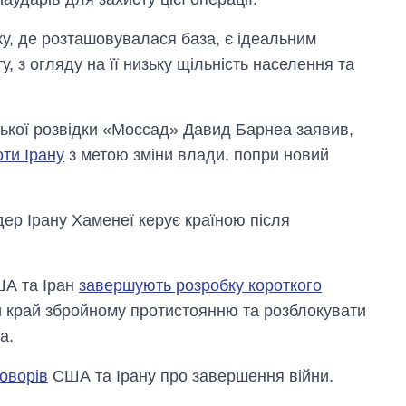
ку, де розташовувалася база, є ідеальним
, з огляду на її низьку щільність населення та
ської розвідки «Моссад» Давид Барнеа заявив,
оти Ірану
з метою зміни влади, попри новий
ідер Ірану Хаменеї керує країною після
ША та Іран
завершують розробку короткого
ти край збройному протистоянню та розблокувати
а.
оворів
США та Ірану про завершення війни.