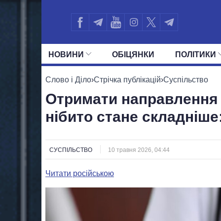
НОВИНИ
ОБIЦЯНКИ
ПОЛIТИКИ
УСІ ПОЛІТИКИ
ПРЕЗИДЕНТ І ОФ
Слово і Діло
›
Стрічка публікацій
›
Суспільство
Отримати направлення в
нібито стане складніше
СУСПІЛЬСТВО
10 травня 2026, 04:44
Читати російською