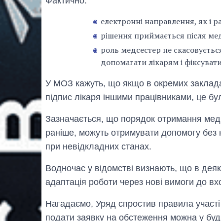
Фактично:
електронні направлення, як і 
рішення приймається після мед
роль медсестер не скасовуєть
допомагати лікарям і фіксуват
У МОЗ кажуть, що якщо в окремих заклада
підпис лікаря іншими працівниками, це б
Зазначається, що порядок отримання медич
раніше, можуть отримувати допомогу без 
при невідкладних станах.
Водночас у відомстві визнають, що в дея
адаптація роботи через нові вимоги до вх
Нагадаємо, Уряд спростив правила участі 
подати заявку на обстеження можна у буд