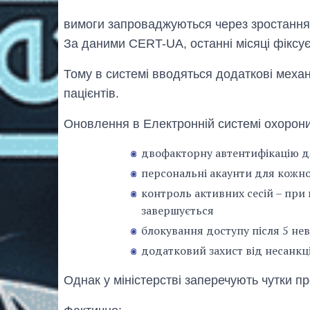
вимоги запроваджуються через зростання к
За даними CERT-UA, останні місяці фіксує
Тому в системі вводяться додаткові меха
пацієнтів.
Оновлення в Електронній системі охорон
двофакторну автентифікацію д
персональні акаунти для кожно
контроль активних сесій – при
завершується
блокування доступу після 5 не
додатковий захист від несанкц
Однак у міністерстві заперечують чутки 