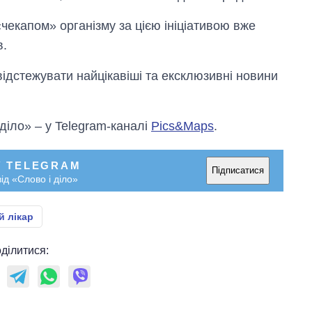
чекапом» організму за цією ініціативою вже
в.
відстежувати найцікавіші та ексклюзивні новини
 діло» – у Telegram-каналі
Pics&Maps
.
У TELEGRAM
Підписатися
ід «Слово і діло»
й лікар
ділитися: