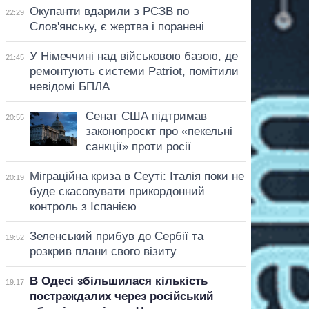
Окупанти вдарили з РСЗВ по
22:29
Слов'янську, є жертва і поранені
У Німеччині над військовою базою, де
21:45
ремонтують системи Patriot, помітили
невідомі БПЛА
Сенат США підтримав
20:55
законопроєкт про «пекельні
санкції» проти росії
Міграційна криза в Сеуті: Італія поки не
20:19
буде скасовувати прикордонний
контроль з Іспанією
Зеленський прибув до Сербії та
19:52
розкрив плани свого візиту
В Одесі збільшилася кількість
19:17
постраждалих через російський