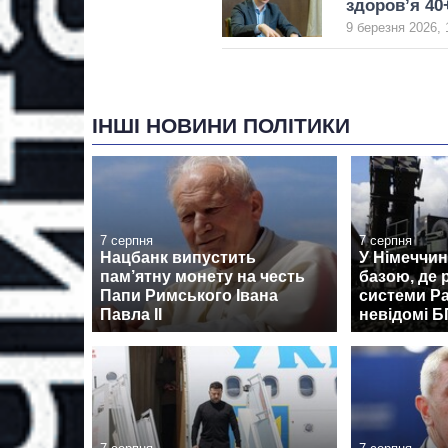
здоров’я 40
9 березня 2026, 
ІНШІ НОВИНИ ПОЛІТИКИ
7 серпня
7 серпня
Нацбанк випустить
У Німеччин
пам’ятну монету на честь
базою, де
Папи Римського Івана
системи Pa
Павла II
невідомі 