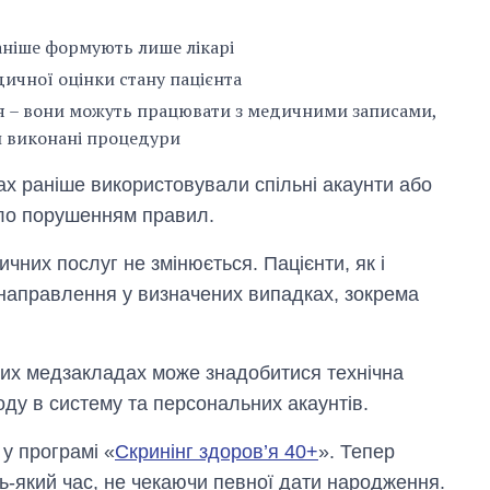
раніше формують лише лікарі
ичної оцінки стану пацієнта
ся – вони можуть працювати з медичними записами,
и виконані процедури
х раніше використовували спільні акаунти або
уло порушенням правил.
них послуг не змінюється. Пацієнти, як і
направлення у визначених випадках, зокрема
ких медзакладах може знадобитися технічна
оду в систему та персональних акаунтів.
у програмі «
Скринінг здоров’я 40+
». Тепер
ь-який час, не чекаючи певної дати народження.