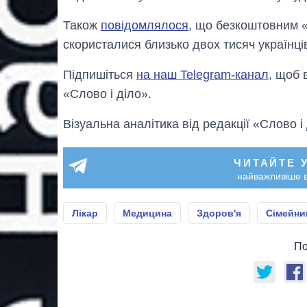
Також
повідомлялося
, що безкоштовним «
скористалися близько двох тисяч українці
Підпишіться
на наш Telegram-канал
, щоб 
«Слово і діло».
Візуальна аналітика від редакції «Слово і
ЧИТАЙТЕ 
найважливіше в
Лікар
Медицина
Здоров'я
Сімейни
По