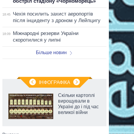
обстріл стадіону «Чорноморець»
Чехія посилить захист аеропортів
18:45
після інциденту з дроном у Лейпцигу
Міжнародні резерви України
18:09
скоротилися у липні
Більше новин
ІНФОГРАФІКА
Скільки картоплі
вирощували в
Україні до і під час
великої війни