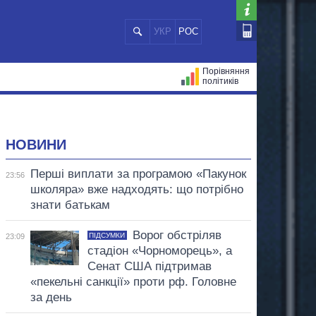
УКР
РОС
Порівняння
політиків
ЦІЙ
МЕРИ МІСТ
ВСІ ПЕРСОНИ
НОВИНИ
Перші виплати за програмою «Пакунок
23:56
школяра» вже надходять: що потрібно
знати батькам
Ворог обстріляв
ПІДСУМКИ
23:09
стадіон «Чорноморець», а
Сенат США підтримав
«пекельні санкції» проти рф. Головне
за день