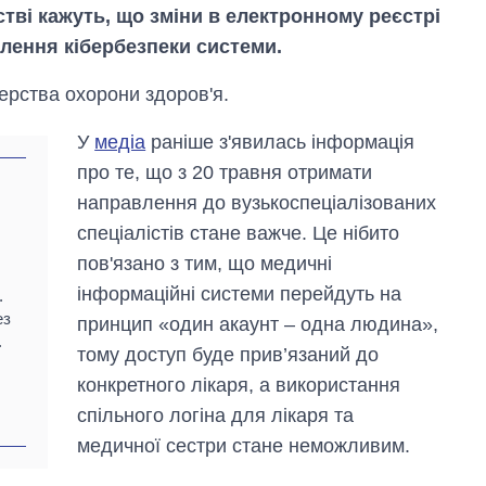
стві кажуть, що зміни в електронному реєстрі
илення кібербезпеки системи.
терства охорони здоров'я.
У
медіа
раніше з'явилась інформація
про те, що з 20 травня отримати
направлення до вузькоспеціалізованих
спеціалістів стане важче. Це нібито
пов'язано з тим, що медичні
інформаційні системи перейдуть на
.
ез
принцип «один акаунт – одна людина»,
.
Дефіцит пам’яті:
тому доступ буде прив’язаний до
як зріс попит на
конкретного лікаря, а використання
чипи за останні
роки і що
спільного логіна для лікаря та
прогнозують на
медичної сестри стане неможливим.
2027-й