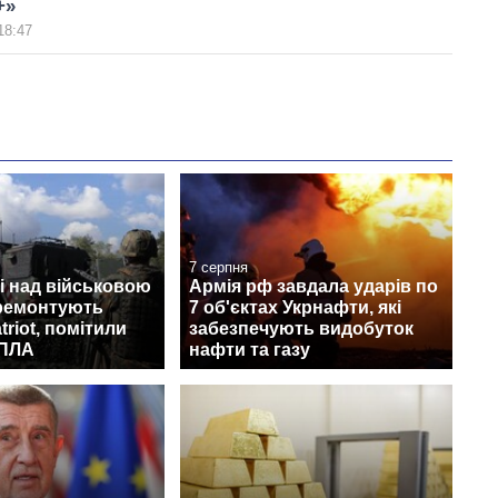
+»
18:47
7 серпня
і над військовою
Армія рф завдала ударів по
 ремонтують
7 об'єктах Укрнафти, які
triot, помітили
забезпечують видобуток
БПЛА
нафти та газу