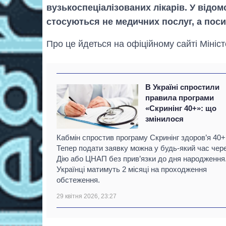
вузькоспеціалізованих лікарів. У відом
стосуються не медичних послуг, а пос
Про це йдеться на офіційному сайті Мініс
В Україні спростили
правила програми
«Скринінг 40+»: що
змінилося
Кабмін спростив програму Скринінг здоров’я 40+
Тепер подати заявку можна у будь-який час чер
Дію або ЦНАП без прив’язки до дня народження
Українці матимуть 2 місяці на проходження
обстеження.
29 квітня 2026, 23:27