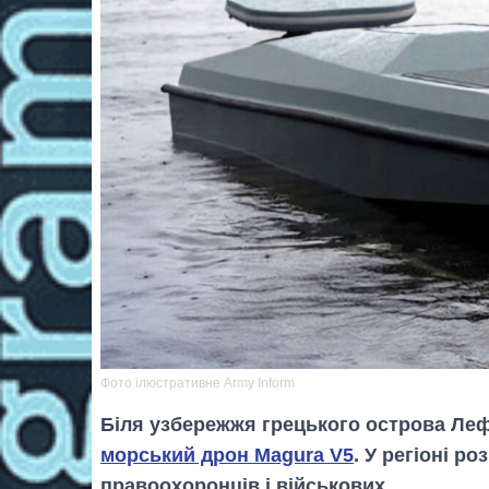
Фото ілюстративне Army Inform
Біля узбережжя грецького острова Леф
морський дрон Magura V5
. У регіоні р
правоохоронців і військових.