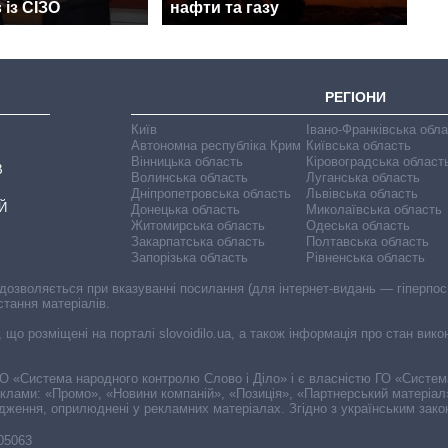
 із СІЗО
нафти та газу
РЕГІОНИ
Київ
Івано-Франківська обл
Автономна республіка Крим
Київська область
Вінницька область
Кіровоградська област
В
Волинська область
Луганська область
Дніпропетровська область
Львівська область
Й
Донецька область
Миколаївська область
Житомирська область
Одеська область
Закарпатська область
Полтавська область
Запорізька область
Рівненська область
 дозволяється при вказуванні посилання (для інтернет-видань — гіперпоси
стання матеріалів.
, що розміщені на порталі slovoidilo.ua, а також інформація про стан вик
і ГО «Система народного контролю Слово і Діло» і є власністю ГО «Систе
еклами: «Промо», «Новини компаній», «Позиція», «Партнерський матеріал
судження, оприлюднені у рекламних матеріалах. Згідно з українським зак
-05063