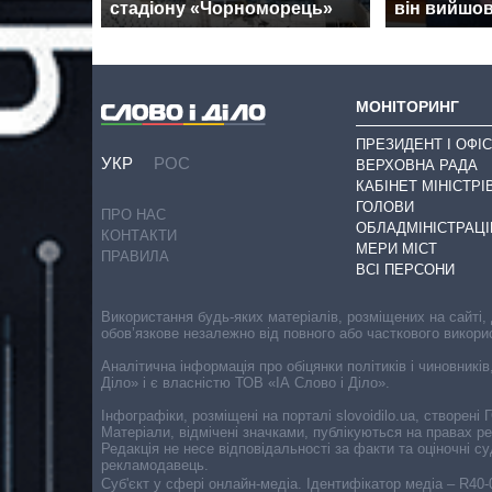
стадіону «Чорноморець»
він вийшов
МОНІТОРИНГ
ПРЕЗИДЕНТ І ОФІС
УКР
РОС
ВЕРХОВНА РАДА
КАБІНЕТ МІНІСТРІ
ГОЛОВИ
ПРО НАС
ОБЛАДМІНІСТРАЦІ
КОНТАКТИ
МЕРИ МІСТ
ПРАВИЛА
ВСІ ПЕРСОНИ
Використання будь-яких матеріалів, розміщених на сайті,
обов’язкове незалежно від повного або часткового викори
Аналітична інформація про обіцянки політиків і чиновників
Діло» і є власністю ТОВ «ІА Слово і Діло».
Інфографіки, розміщені на порталі slovoidilo.ua, створен
Матеріали, відмічені значками, публікуються на правах р
Редакція не несе відповідальності за факти та оціночні 
рекламодавець.
Cуб'єкт у сфері онлайн-медіа. Ідентифікатор медіа – R40