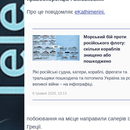
Про це повідомляє
eKathimerini.
Морський бій проти
російського флоту:
скільки кораблів
знищено або
пошкоджено
Які російські судна, катери, кораблі, фрегати та
тральщики пошкодила та потопила Україна за р
великої війни – на інфографіці.
6 травня 2026, 19:13
побоювання на місце направили саперів і
Греції.