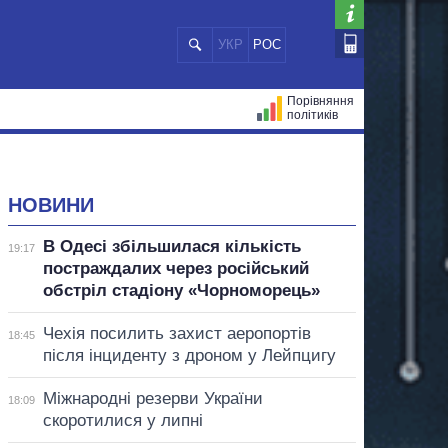
УКР
РОС
Порівняння
політиків
ЦІЙ
МЕРИ МІСТ
ВСІ ПЕРСОНИ
НОВИНИ
В Одесі збільшилася кількість
19:17
постраждалих через російський
обстріл стадіону «Чорноморець»
Чехія посилить захист аеропортів
18:45
після інциденту з дроном у Лейпцигу
Міжнародні резерви України
18:09
скоротилися у липні