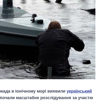
када в Іонічному морі виявили
український
озпочали масштабне розслідування за участю