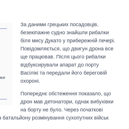
За даними грецьких посадовців,
безекіпажне судно знайшли рибалки
біля мису Дукато у прибережній печері.
Повідомляється, що двигун дрона все
ще працював. Після цього рибалки
відбуксирували апарат до порту
Васілікі та передали його береговій
оки
охороні.
Дефіцит пам’яті:
як зріс попит на
Попереднє обстеження показало, що
чипи за останні
дрон мав детонатори, однак вибухівки
роки і що
прогнозують на
на борту не було. Через початкові
2027-й
з батальйону розмінування сухопутних військ