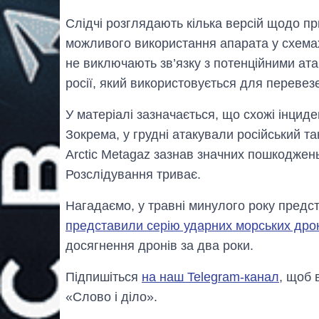
Слідчі розглядають кілька версій щодо пр
можливого використання апарата у схемах
не виключають зв’язку з потенційними ата
росії, який використовується для перевезе
У матеріалі зазначається, що схожі інцид
Зокрема, у грудні атакували російський та
Arctic Metagaz зазнав значних пошкоджень
Розслідування триває.
Нагадаємо, у травні минулого року предс
представили серію ударних морських дрон
досягнення дронів за два роки.
Підпишіться
на наш Telegram-канал
, щоб 
«Слово і діло».