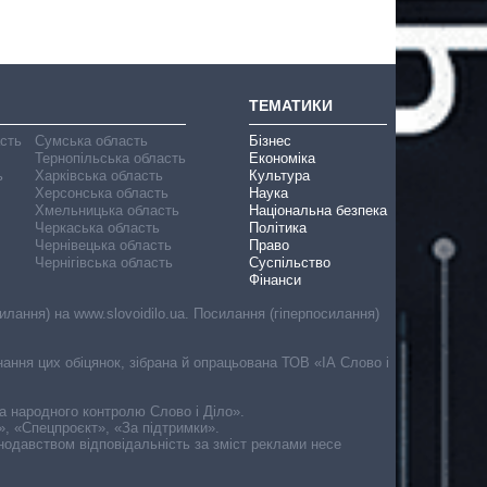
ТЕМАТИКИ
асть
Сумська область
Бізнес
Тернопільська область
Економіка
ь
Харківська область
Культура
Херсонська область
Наука
Хмельницька область
Національна безпека
Черкаська область
Політика
Чернівецька область
Право
Чернігівська область
Суспільство
Фінанси
лання) на www.slovoidilo.ua. Посилання (гіперпосилання)
онання цих обіцянок, зібрана й опрацьована ТОВ «ІА Слово і
ма народного контролю Слово і Діло».
», «Спецпроєкт», «За підтримки».
онодавством відповідальність за зміст реклами несе