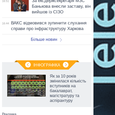
За ексдержсекретаря МЗС
16:51
Банькова внесли заставу, він
вийшов із СІЗО
ВАКС відмовився зупинити слухання
16:44
справи про інфраструктуру Харкова
Більше новин
ІНФОГРАФІКА
Як за 10 років
змінилася кількість
вступників на
бакалаврат,
магістратуру та
аспірантуру