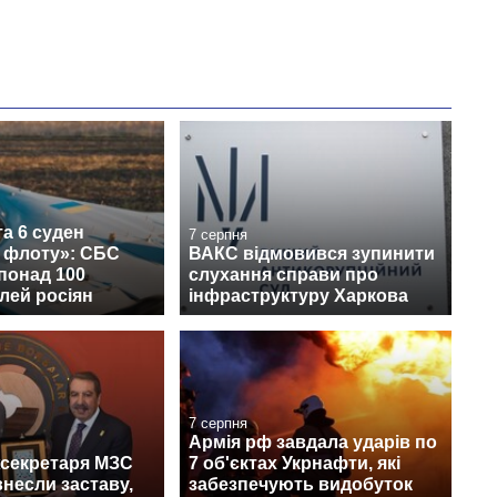
а 6 суден
7 серпня
о флоту»: СБС
ВАКС відмовився зупинити
понад 100
слухання справи про
лей росіян
інфраструктуру Харкова
7 серпня
Армія рф завдала ударів по
жсекретаря МЗС
7 об'єктах Укрнафти, які
несли заставу,
забезпечують видобуток