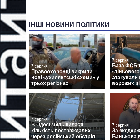
ІНШІ НОВИНИ ПОЛІТИКИ
7 серпня
База ФСБ т
7 серпня
Правоохоронці викрили
«тіньовог
нові «ухилянтські схеми» у
атакували 
трьох регіонах
ворожих ці
7 серпня
В Одесі збільшилася
7 серпня
кількість постраждалих
За ексдер
через російський обстріл
Банькова в