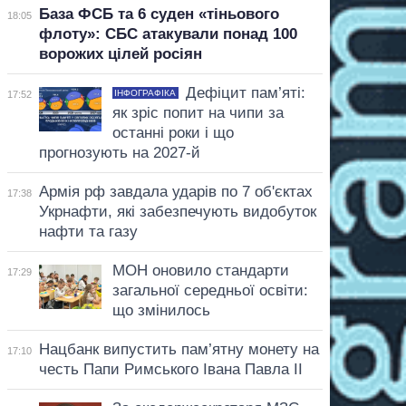
База ФСБ та 6 суден «тіньового
18:05
флоту»: СБС атакували понад 100
ворожих цілей росіян
Дефіцит пам’яті:
ІНФОГРАФІКА
17:52
як зріс попит на чипи за
останні роки і що
прогнозують на 2027-й
Армія рф завдала ударів по 7 об'єктах
17:38
Укрнафти, які забезпечують видобуток
нафти та газу
МОН оновило стандарти
17:29
загальної середньої освіти:
що змінилось
Нацбанк випустить пам’ятну монету на
17:10
честь Папи Римського Івана Павла II