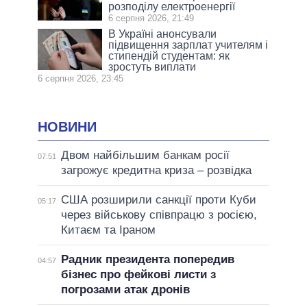
розподілу електроенергії
6 серпня 2026, 21:49
В Україні анонсували
підвищення зарплат учителям і
стипендій студентам: як
зростуть виплати
6 серпня 2026, 23:45
НОВИНИ
Двом найбільшим банкам росії
07:51
загрожує кредитна криза – розвідка
США розширили санкції проти Куби
05:17
через військову співпрацю з росією,
Китаєм та Іраном
Радник президента попередив
04:57
бізнес про фейкові листи з
погрозами атак дронів