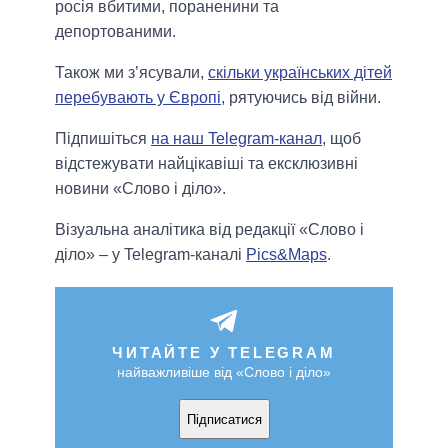
росія вбитими, пораненини та
депортованими.
Також ми з’ясували,
скільки українських дітей
перебувають у Європі
, рятуючись від війни.
Підпишіться
на наш Telegram-канал
, щоб
відстежувати найцікавіші та ексклюзивні
новини «Слово і діло».
Візуальна аналітика від редакції «Слово і
діло» – у Telegram-каналі
Pics&Maps
.
ЧИТАЙТЕ У TELEGRAM
найважливіше від «Слово і діло»
Підписатися