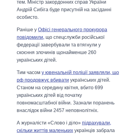
тем. Міністр закордонних справ України
Андрій Сибіга буде присутній на засіданні
особисто.
Раніше у
Офісі генерального прокурора
повідомили,
що спецслужби російської
федерації завербували та втягнули у
скоєння злочинів щонайменше 260
українських дітей.
Тим часом
у ювенальній поліції заявляли, що
рф продовжує вбивати
українських дітей.
Станом на середину квітня, вбито 699
українських дітей від початку
повномасштабної війни. Зазнали поранень
внаслідок війни 2457 неповнолітніх.
А журналісти «Слово і діло»
підрахували,
скільки життів маленьких
українців забрала