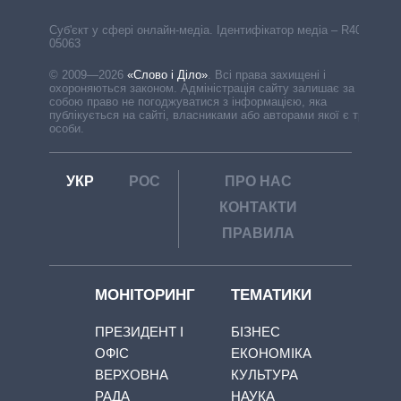
Cуб'єкт у сфері онлайн-медіа. Ідентифікатор медіа – R40-
05063
© 2009—2026
«Слово і Діло»
.
Всі права захищені і
охороняються законом. Адміністрація сайту залишає за
собою право не погоджуватися з інформацією, яка
публікується на сайті, власниками або авторами якої є треті
особи.
УКР
РОС
ПРО НАС
КОНТАКТИ
ПРАВИЛА
МОНІТОРИНГ
ТЕМАТИКИ
ПРЕЗИДЕНТ І
БІЗНЕС
ОФІС
ЕКОНОМІКА
ВЕРХОВНА
КУЛЬТУРА
РАДА
НАУКА