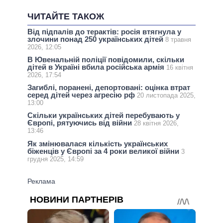
ЧИТАЙТЕ ТАКОЖ
Від підпалів до терактів: росія втягнула у
злочини понад 250 українських дітей
8 травня
2026, 12:05
В Ювенальній поліції повідомили, скільки
дітей в Україні вбила російська армія
16 квітня
2026, 17:54
Загиблі, поранені, депортовані: оцінка втрат
серед дітей через агресію рф
20 листопада 2025,
13:00
Скільки українських дітей перебувають у
Європі, рятуючись від війни
28 квітня 2026,
13:46
Як змінювалася кількість українських
біженців у Європі за 4 роки великої війни
3
грудня 2025, 14:59