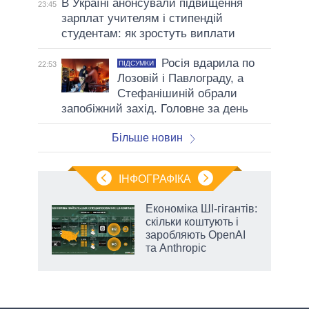
В Україні анонсували підвищення
23:45
зарплат учителям і стипендій
студентам: як зростуть виплати
Росія вдарила по
ПІДСУМКИ
22:53
Лозовій і Павлограду, а
Стефанішиній обрали
запобіжний захід. Головне за день
Більше новин
ІНФОГРАФІКА
и на
Економіка ШІ-гігантів:
скільки коштують і
а
заробляють OpenAI
та Anthropic
аспі