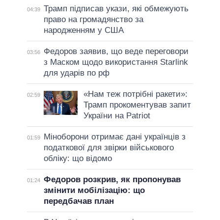
Трамп підписав укази, які обмежують
04:39
право на громадянство за
народженням у США
Федоров заявив, що веде переговори
03:56
з Маском щодо використання Starlink
для ударів по рф
«Нам теж потрібні ракети»:
02:59
Трамп прокоментував запит
України на Patriot
Міноборони отримає дані українців з
01:59
податкової для звірки військового
обліку: що відомо
Федоров розкрив, як пропонував
01:24
змінити мобілізацію: що
передбачав план