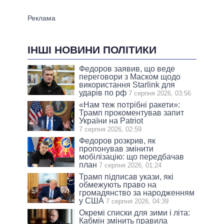
ІНШІ НОВИНИ ПОЛІТИКИ
Федоров заявив, що веде
переговори з Маском щодо
використання Starlink для
ударів по рф
7 серпня 2026, 03:56
«Нам теж потрібні ракети»:
Трамп прокоментував запит
України на Patriot
7 серпня 2026, 02:59
Федоров розкрив, як
пропонував змінити
мобілізацію: що передбачав
план
7 серпня 2026, 01:24
Трамп підписав укази, які
обмежують право на
громадянство за народженням
у США
7 серпня 2026, 04:39
Окремі списки для зими і літа:
Кабмін змінить правила