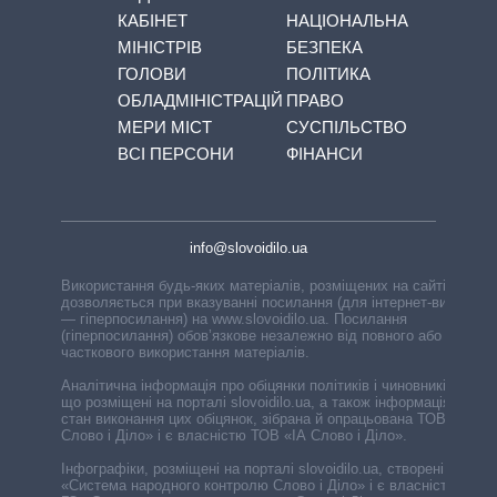
КАБІНЕТ
НАЦІОНАЛЬНА
МІНІСТРІВ
БЕЗПЕКА
ГОЛОВИ
ПОЛІТИКА
ОБЛАДМІНІСТРАЦІЙ
ПРАВО
МЕРИ МІСТ
СУСПІЛЬСТВО
ВСІ ПЕРСОНИ
ФІНАНСИ
info@slovoidilo.ua
Використання будь-яких матеріалів, розміщених на сайті,
дозволяється при вказуванні посилання (для інтернет-видань
— гіперпосилання) на www.slovoidilo.ua. Посилання
(гіперпосилання) обов’язкове незалежно від повного або
часткового використання матеріалів.
Аналітична інформація про обіцянки політиків і чиновників,
що розміщені на порталі slovoidilo.ua, а також інформація про
стан виконання цих обіцянок, зібрана й опрацьована ТОВ «ІА
Слово і Діло» і є власністю ТОВ «ІА Слово і Діло».
Інфографіки, розміщені на порталі slovoidilo.ua, створені ГО
«Система народного контролю Слово і Діло» і є власністю