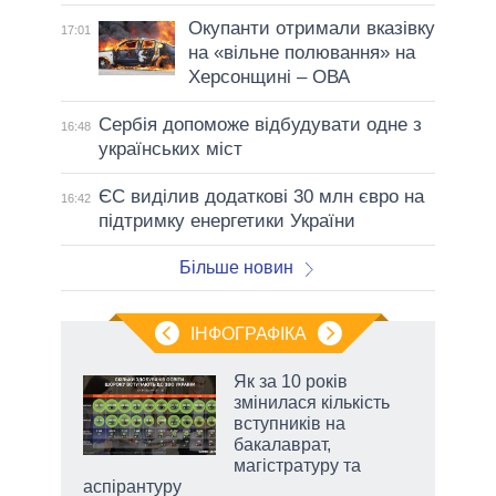
Окупанти отримали вказівку
17:01
на «вільне полювання» на
Херсонщині – ОВА
Сербія допоможе відбудувати одне з
16:48
українських міст
ЄС виділив додаткові 30 млн євро на
16:42
підтримку енергетики України
Більше новин
ІНФОГРАФІКА
Як за 10 років
 за
змінилася кількість
асть
вступників на
бакалаврат,
магістратуру та
аспірантуру