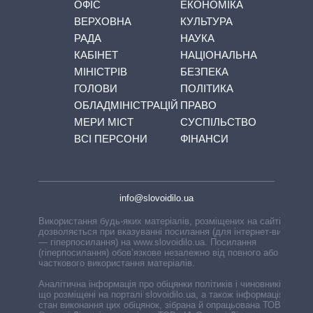
ОФІС
ЕКОНОМІКА
ВЕРХОВНА
КУЛЬТУРА
РАДА
НАУКА
КАБІНЕТ
НАЦІОНАЛЬНА
МІНІСТРІВ
БЕЗПЕКА
ГОЛОВИ
ПОЛІТИКА
ОБЛАДМІНІСТРАЦІЙ
ПРАВО
МЕРИ МІСТ
СУСПІЛЬСТВО
ВСІ ПЕРСОНИ
ФІНАНСИ
info@slovoidilo.ua
Використання будь-яких матеріалів, розміщених на сайті,
дозволяється при вказуванні посилання (для інтернет-видань
— гіперпосилання) на www.slovoidilo.ua. Посилання
(гіперпосилання) обов’язкове незалежно від повного або
часткового використання матеріалів.
Аналітична інформація про обіцянки політиків і чиновників,
що розміщені на порталі slovoidilo.ua, а також інформація про
стан виконання цих обіцянок, зібрана й опрацьована ТОВ «ІА