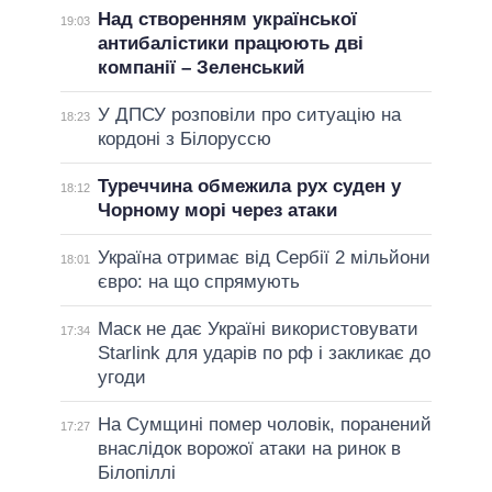
Над створенням української
19:03
антибалістики працюють дві
компанії – Зеленський
У ДПСУ розповіли про ситуацію на
18:23
кордоні з Білоруссю
Туреччина обмежила рух суден у
18:12
Чорному морі через атаки
Україна отримає від Сербії 2 мільйони
18:01
євро: на що спрямують
Маск не дає Україні використовувати
17:34
Starlink для ударів по рф і закликає до
угоди
На Сумщині помер чоловік, поранений
17:27
внаслідок ворожої атаки на ринок в
Білопіллі