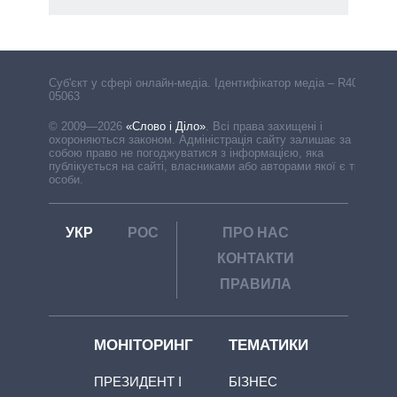
Cуб'єкт у сфері онлайн-медіа. Ідентифікатор медіа – R40-
05063
© 2009—2026
«Слово і Діло»
.
Всі права захищені і
охороняються законом. Адміністрація сайту залишає за
собою право не погоджуватися з інформацією, яка
публікується на сайті, власниками або авторами якої є треті
особи.
УКР
РОС
ПРО НАС
КОНТАКТИ
ПРАВИЛА
МОНІТОРИНГ
ТЕМАТИКИ
ПРЕЗИДЕНТ І
БІЗНЕС