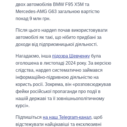
двох автомобілів BMW F95 X5M та
Mercedes-AMG G63 загальною вартістю
понад 9 млн грн.
Після цього нардеп почав використовувати
автомобілі як такі, що нібито придбані за
доходи від підприємницької діяльності.
Нагадаємо, інша
підозра Шевченку
була
оголошена в листопаді 2024 року. За версією
слідства, нардеп систематично займався
інформаційно-підривною діяльністю на
користь росії. Зокрема, він «розповсюджував
фейки російської пропаганди про події в
нашій державі та її зовнішньополітичному
курсі».
Підпишіться
на наш Telegram-канал
, щоб
відстежувати найцікавіші та ексклюзивні