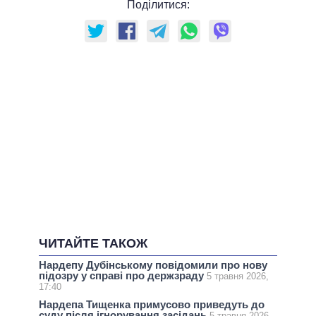
Поділитися:
ЧИТАЙТЕ ТАКОЖ
Нардепу Дубінському повідомили про нову
підозру у справі про держзраду
5 травня 2026,
17:40
Нардепа Тищенка примусово приведуть до
суду після ігнорування засідань
5 травня 2026,