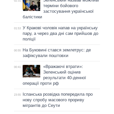
Зеленський назвав можливі
02:31
терміни бойового
застосування української
балістики
У Кракові чоловік напав на українську
01:53
пару, а через два дні сам прийшов до
поліції
На Буковині стався землетрус: де
00:55
зафіксували поштовхи
«Вражаючі втрати»:
00:41
Зеленський оцінив
результати 40-денної
операції проти рф
Іспанська розвідка попередила про
23:55
нову спробу масового прориву
мігрантів до Сеути