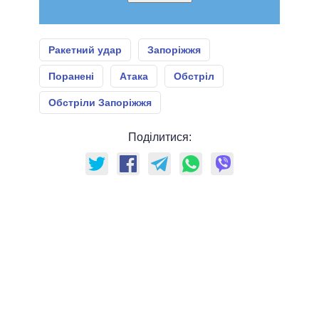
Ракетний удар
Запоріжжя
Поранені
Атака
Обстріл
Обстріли Запоріжжя
Поділитися: