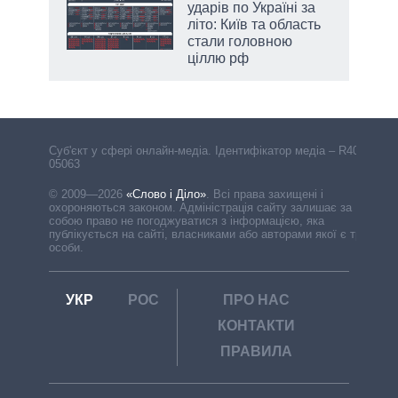
вго
ударів по Україні за
літо: Київ та область
стали головною
ціллю рф
аспі
Cуб'єкт у сфері онлайн-медіа. Ідентифікатор медіа – R40-
05063
© 2009—2026
«Слово і Діло»
.
Всі права захищені і
охороняються законом. Адміністрація сайту залишає за
собою право не погоджуватися з інформацією, яка
публікується на сайті, власниками або авторами якої є треті
особи.
УКР
РОС
ПРО НАС
КОНТАКТИ
ПРАВИЛА