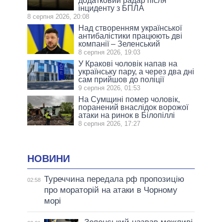
додатковий радар після
інциденту з БПЛА
8 серпня 2026, 20:08
Над створенням української
антибалістики працюють дві
компанії – Зеленський
8 серпня 2026, 19:03
У Кракові чоловік напав на
українську пару, а через два дні
сам прийшов до поліції
9 серпня 2026, 01:53
На Сумщині помер чоловік,
поранений внаслідок ворожої
атаки на ринок в Білопіллі
8 серпня 2026, 17:27
НОВИНИ
Туреччина передала рф пропозицію
02:58
про мораторій на атаки в Чорному
морі