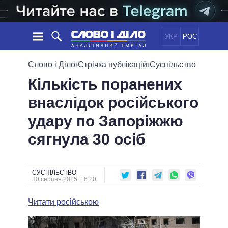
УКР
РОС
НОВИНИ
Слово і Діло
›
Стрічка публікацій
›
Суспільство
Кількість поранених
ОБIЦЯНКИ
СТРІЧКА
ПОЛІТИКА
внаслідок російського
ПОДІЇ
ЕКОНОМІКА
ПОЛIТИКИ
удару по Запоріжжю
СТАТТІ
СУСПІЛЬСТВО
ІНФОГРАФІКА
ДУМКИ
СВІТ
УСІ ПОЛІТИКИ
сягнула 30 осіб
ОГЛЯДИ
ПРЕЗИДЕНТ І ОФІС
ВІДЕО
ДАЙДЖЕСТИ
ВЕРХОВНА РАДА
СУСПІЛЬСТВО
ПІДТРИМАТИ
КАБІНЕТ МІНІСТРІВ
30 серпня 2025, 16:20
ГОЛОВИ ОБЛАДМІНІСТРАЦІЙ
ПОРІВНЯННЯ ПОЛІТИКІВ
Читати російською
МЕРИ МІСТ
ВСІ ПЕРСОНИ