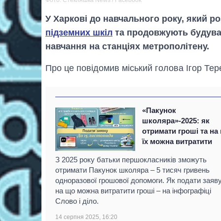
Фото: Стекляшка News / Facebook
У Харкові до навчального року, який р
підземних шкіл
та продовжують будувати
навчання на станціях метрополітену.
Про це повідомив міський голова Ігор Те
«Пакунок
школяра»-2025: як
отримати гроші та на
їх можна витратити
З 2025 року батьки першокласників зможуть
отримати Пакунок школяра – 5 тисяч гривень
одноразової грошової допомоги. Як подати заяву
на що можна витратити гроші – на інфографіці
Слово і діло.
14 серпня 2025, 16:20