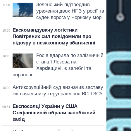
Зеленський підтвердив
11:00
ураження двох НПЗ у росії та
суден ворога у Чорному морі
Екскомандувачу логістики
10:35
Повітряних сил повідомили про
підозру в незаконному збагаченні
Росія вдарила по залізничній
10:10
станції Лозова на
Харківщині, є загиблі та
поранені
Антикорупційний суд визначив заставу
10:02
ексначальнику теруправління ВСП ЗСУ
Експосолці України у США
09:51
Стефанішиній обрали запобіжний
захід