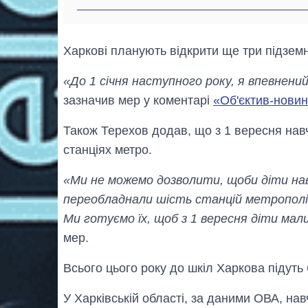
Харкові планують відкрити ще три підземні
«До 1 січня наступного року, я впевнени
зазначив мер у коментарі
«Об'єктив-нови
Також Терехов додав, що з 1 вересня нав
станціях метро.
«Ми не можемо дозволити, щоби діти нав
переобладнали шість станцій метрополі
Ми готуємо їх, щоб з 1 вересня діти мал
мер.
Всього цього року до шкіл Харкова підуть
У Харківській області, за даними ОВА, на