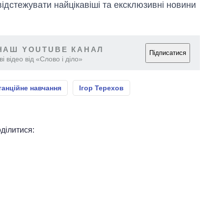
відстежувати найцікавіші та ексклюзивні новини
НАШ YOUTUBE КАНАЛ
Підписатися
і відео від «Слово і діло»
танційне навчання
Ігор Терехов
ділитися: