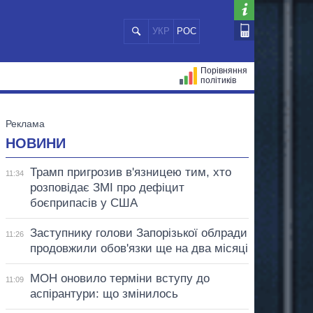
УКР
РОС
Порівняння
політиків
ЦІЙ
МЕРИ МІСТ
ВСІ ПЕРСОНИ
НОВИНИ
Трамп пригрозив в'язницею тим, хто
11:34
розповідає ЗМІ про дефіцит
боєприпасів у США
Заступнику голови Запорізької облради
11:26
продовжили обов'язки ще на два місяці
МОН оновило терміни вступу до
11:09
аспірантури: що змінилось