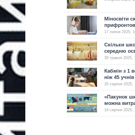
Міносвіти с
прифронтов
17 липня 2025, 1
Скільки шко
середню осв
30 травня 2025, 
Кабмін з 1 
ніж 45 учнів
26 серпня 2025, 
«Пакунок шк
можна витр
14 серпня 2025, 