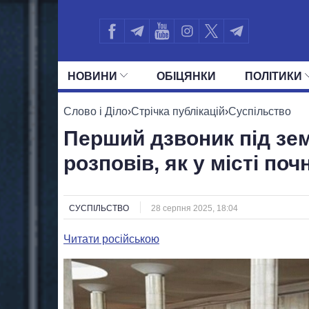
НОВИНИ
ОБIЦЯНКИ
ПОЛIТИКИ
УСІ ПОЛІТИКИ
ПРЕЗИДЕНТ І ОФ
Слово і Діло
›
Стрічка публікацій
›
Суспільство
Перший дзвоник під зе
розповів, як у місті по
СУСПІЛЬСТВО
28 серпня 2025, 18:04
Читати російською