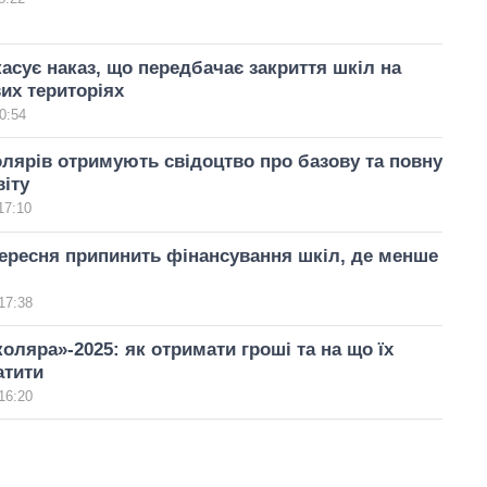
касує наказ, що передбачає закриття шкіл на
их територіях
0:54
лярів отримують свідоцтво про базову та повну
іту
17:10
вересня припинить фінансування шкіл, де менше
17:38
оляра»-2025: як отримати гроші та на що їх
атити
16:20