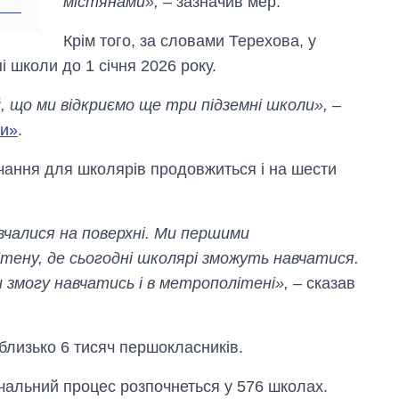
містянами»,
– зазначив мер.
Крім того, за словами Терехова, у
 школи до 1 січня 2026 року.
й, що ми відкриємо ще три підземні школи»,
–
ни»
.
чання для школярів продовжиться і на шести
чалися на поверхні. Ми першими
тену, де сьогодні школярі зможуть навчатися.
и змогу навчатись і в метрополітені»,
– сказав
 близько 6 тисяч першокласників.
вчальний процес розпочнеться у 576 школах.