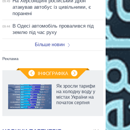
На Херсонщині російський дрон
09:49
атакував автобус із цивільними, є
поранені
В Одесі автомобіль провалився під
09:44
землю під час руху
Більше новин
ІНФОГРАФІКА
Як зросли тарифи
на холодну воду у
містах України на
початок серпня