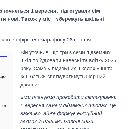
озпочнеться 1 вересня, підготували сім
 нові. Також у місті збережуть шкільні
рехов в ефірі телемарафону 28 серпня.
Він уточнив, що три з семи підземних
шкіл побудовали навесні та влітку 2025
року. Саме у підземних школах учні та
їхні батьки святкуватимуть Перший
 що
дзвоник.
Вісім масованих
ударів по Україні
за літо: Київ та
«Ми плануємо проводити святкування
область стали
1 вересня саме у підземних школах. Це
 та
головною ціллю
рф
важливо, адже формує емоційний
зв'язок із нашими маленькими