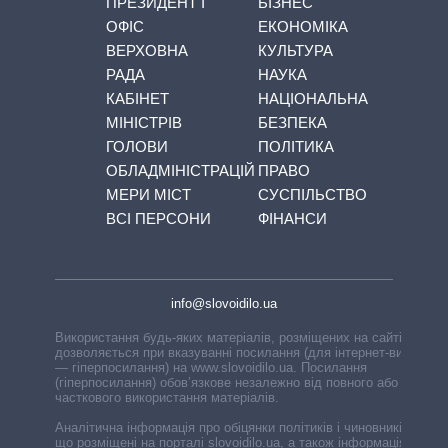
ПРЕЗИДЕНТ І
БІЗНЕС
ОФІС
ЕКОНОМІКА
ВЕРХОВНА
КУЛЬТУРА
РАДА
НАУКА
КАБІНЕТ
НАЦІОНАЛЬНА
МІНІСТРІВ
БЕЗПЕКА
ГОЛОВИ
ПОЛІТИКА
ОБЛАДМІНІСТРАЦІЙ
ПРАВО
МЕРИ МІСТ
СУСПІЛЬСТВО
ВСІ ПЕРСОНИ
ФІНАНСИ
info@slovoidilo.ua
Використання будь-яких матеріалів, розміщених на сайті,
дозволяється при вказуванні посилання (для інтернет-видань
— гіперпосилання) на www.slovoidilo.ua. Посилання
(гіперпосилання) обов’язкове незалежно від повного або
часткового використання матеріалів.
Аналітична інформація про обіцянки політиків і чиновників,
що розміщені на порталі slovoidilo.ua, а також інформація про