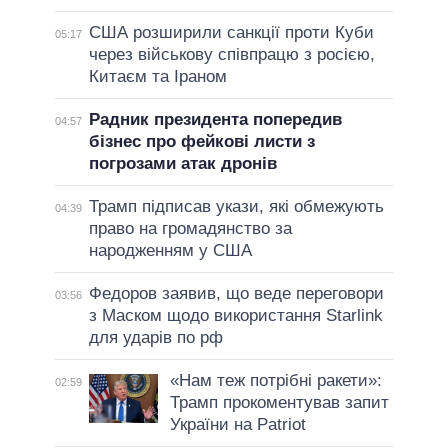
США розширили санкції проти Куби
05:17
через військову співпрацю з росією,
Китаєм та Іраном
Радник президента попередив
04:57
бізнес про фейкові листи з
погрозами атак дронів
Трамп підписав укази, які обмежують
04:39
право на громадянство за
народженням у США
Федоров заявив, що веде переговори
03:56
з Маском щодо використання Starlink
для ударів по рф
«Нам теж потрібні ракети»:
02:59
Трамп прокоментував запит
України на Patriot