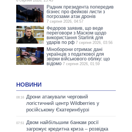
6 серпня 2026, 23:45
Радник президента попередив
бізнес про фейкові листи з
погрозами атак дронів
7 серпня 2026, 04:57
Федоров заявив, що веде
переговори з Маском щодо
використання Starlink для
ударів по рф
7 серпня 2026, 03:56
Міноборони отримає дані
українців з податкової для
звірки військового обліку: що
відомо
7 серпня 2026, 01:59
НОВИНИ
Дрони атакували черговий
08:16
логістичний центр Wildberries у
російському Єкатеринбурзі
Двом найбільшим банкам росії
07:51
загрожує кредитна криза – розвідка