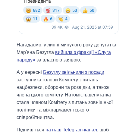
Нагадаємо, у липнi минулого року депутатка
Мар'яна Безугла
вийшла з фракції «Слуга
народу»
за власною заявою.
А у вереснi
Безуглу звільнили з посади
заступника голови Комітету з питань
нацбезпеки, оборони та розвідки, а також
члена цього комітету. Натомiсть депутатка
стала членом Комітету з питань зовнішньої
політики та міжпарламентського
співробітництва.
Підпишіться
на наш Telegram-канал
, щоб