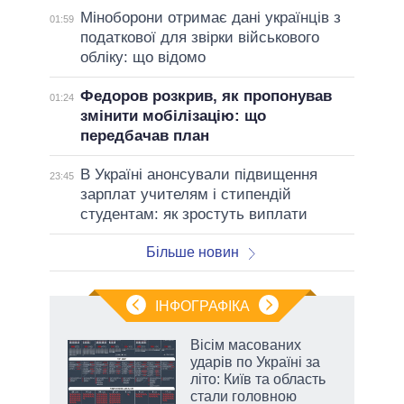
Міноборони отримає дані українців з
01:59
податкової для звірки військового
обліку: що відомо
Федоров розкрив, як пропонував
01:24
змінити мобілізацію: що
передбачав план
В Україні анонсували підвищення
23:45
зарплат учителям і стипендій
студентам: як зростуть виплати
Більше новин
ІНФОГРАФІКА
Вісім масованих
раїні
ударів по Україні за
ої
літо: Київ та область
стали головною