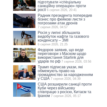
підготувати «спеціальну
санкційну операцію» проти
росії
6 серпня 2026, 20:41
Радник президента попередив
бізнес про фейкові листи з
погрозами атак дронів
7 серпня 2026, 04:57
Росія у липні збільшила
видобуток нафти та газового
конденсату – ЗМІ
6 серпня 2026, 21:25
Федоров заявив, що веде
переговори з Маском щодо
використання Starlink для
ударів по рф
7 серпня 2026, 03:56
Трамп підписав укази, які
обмежують право на
громадянство за народженням
у США
7 серпня 2026, 04:39
США розширили санкції проти
Куби через військову
співпрацю з росією, Китаєм та
Іраном
7 серпня 2026, 05:17