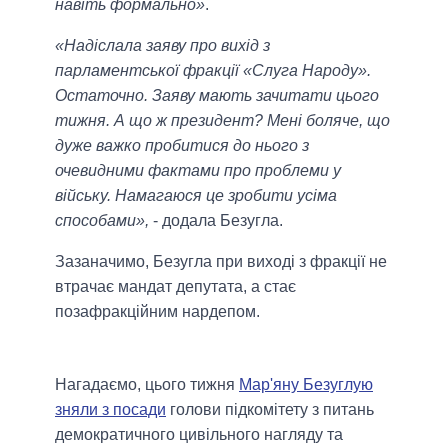
навіть формально»
.
«Надіслала заяву про вихід з
парламентської фракції «Слуга Народу».
Остаточно. Заяву мають зачитати цього
тижня. А що ж президент? Мені боляче, що
дуже важко пробитися до нього з
очевидними фактами про проблеми у
війську. Намагаюся це зробити усіма
способами»,
- додала Безугла.
Зазаначимо, Безугла при виході з фракції не
втрачає мандат депутата, а стає
позафракційним нардепом.
Нагадаємо, цього тижня
Мар'яну Безуглую
зняли з посади
голови підкомітету з питань
демократичного цивільного нагляду та