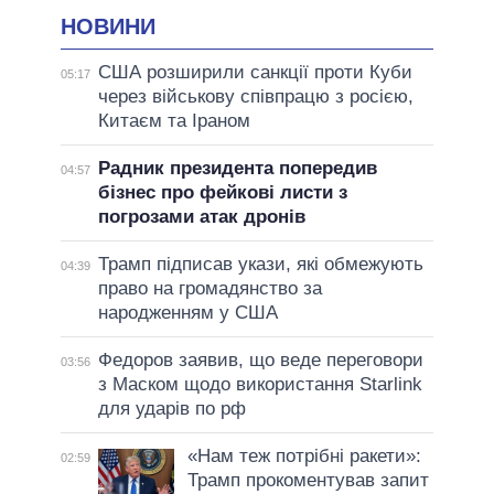
НОВИНИ
США розширили санкції проти Куби
05:17
через військову співпрацю з росією,
Китаєм та Іраном
Радник президента попередив
04:57
бізнес про фейкові листи з
погрозами атак дронів
Трамп підписав укази, які обмежують
04:39
право на громадянство за
народженням у США
Федоров заявив, що веде переговори
03:56
з Маском щодо використання Starlink
для ударів по рф
«Нам теж потрібні ракети»:
02:59
Трамп прокоментував запит