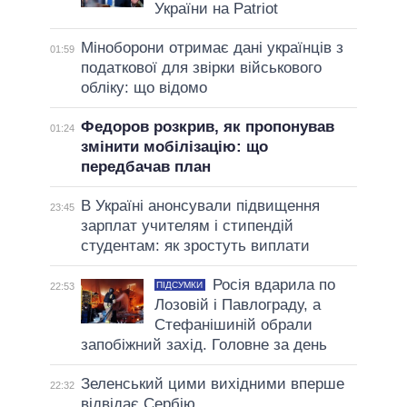
України на Patriot
Міноборони отримає дані українців з
01:59
податкової для звірки військового
обліку: що відомо
Федоров розкрив, як пропонував
01:24
змінити мобілізацію: що
передбачав план
В Україні анонсували підвищення
23:45
зарплат учителям і стипендій
студентам: як зростуть виплати
Росія вдарила по
ПІДСУМКИ
22:53
Лозовій і Павлограду, а
Стефанішиній обрали
запобіжний захід. Головне за день
Зеленський цими вихідними вперше
22:32
відвідає Сербію