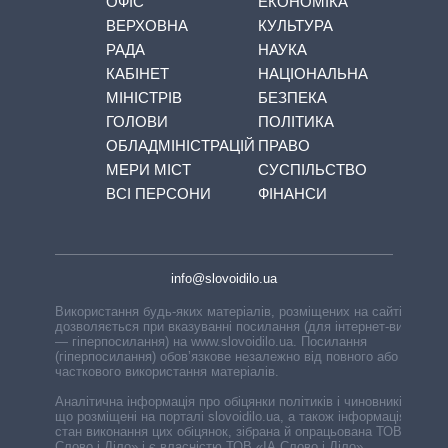
ОФІС
ЕКОНОМІКА
ВЕРХОВНА
КУЛЬТУРА
РАДА
НАУКА
КАБІНЕТ
НАЦІОНАЛЬНА
МІНІСТРІВ
БЕЗПЕКА
ГОЛОВИ
ПОЛІТИКА
ОБЛАДМІНІСТРАЦІЙ
ПРАВО
МЕРИ МІСТ
СУСПІЛЬСТВО
ВСІ ПЕРСОНИ
ФІНАНСИ
info@slovoidilo.ua
Використання будь-яких матеріалів, розміщених на сайті,
дозволяється при вказуванні посилання (для інтернет-видань
— гіперпосилання) на www.slovoidilo.ua. Посилання
(гіперпосилання) обов’язкове незалежно від повного або
часткового використання матеріалів.
Аналітична інформація про обіцянки політиків і чиновників,
що розміщені на порталі slovoidilo.ua, а також інформація про
стан виконання цих обіцянок, зібрана й опрацьована ТОВ «ІА
Слово і Діло» і є власністю ТОВ «ІА Слово і Діло».