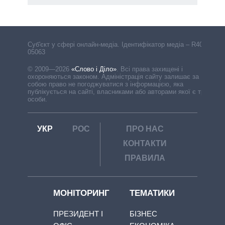
Cуб'єкт у сфері онлайн-медіа. Ідентифікатор медіа – R40-
05063
© 2009—2026
«Слово і Діло»
.
Всі права захищені і
охороняються законом. Адміністрація сайту залишає за
собою право не погоджуватися з інформацією, яка
публікується на сайті, власниками або авторами якої є треті
особи.
УКР
РОС
ПРО НАС
КОНТАКТИ
ПРАВИЛА
МОНІТОРИНГ
ТЕМАТИКИ
ПРЕЗИДЕНТ І
БІЗНЕС