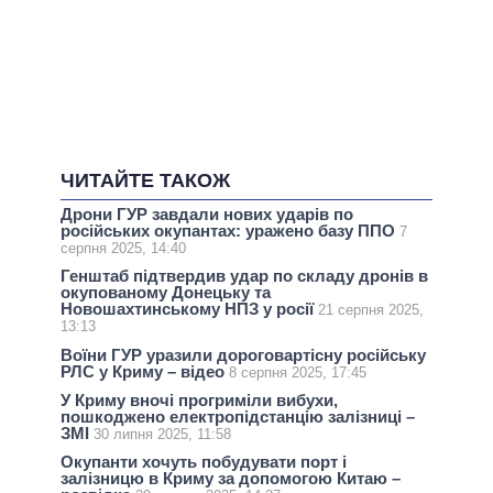
ЧИТАЙТЕ ТАКОЖ
Дрони ГУР завдали нових ударів по
російських окупантах: уражено базу ППО
7
серпня 2025, 14:40
Генштаб підтвердив удар по складу дронів в
окупованому Донецьку та
Новошахтинському НПЗ у росії
21 серпня 2025,
13:13
Воїни ГУР уразили дороговартісну російську
РЛС у Криму – відео
8 серпня 2025, 17:45
У Криму вночi прогриміли вибухи,
пошкоджено електропідстанцію залізниці –
ЗМІ
30 липня 2025, 11:58
Окупанти хочуть побудувати порт і
залізницю в Криму за допомогою Китаю –