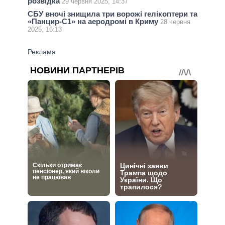
розвідка
29 червня 2025, 14:37
СБУ вночі знищила три ворожі гелікоптери та
«Панцир-С1» на аеродромі в Криму
28 червня
2025, 16:13