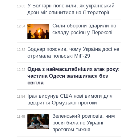
У Болгарії пояснили, як український
13:03
дрон міг опинитися на її території
Сили оборони вдарили по
12:54
складу росіян у Перекопі
Боднар пояснив, чому Україна досі не
12:32
отримала польські МіГ-29
Одна з наймасштабніших атак року:
12:22
частина Одеси залишилася без
світла
Іран висунув США нові вимоги для
11:54
відкриття Ормузької протоки
Зеленський розповів, чим
11:48
росія била по Україні
протягом тижня