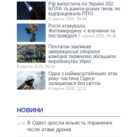
Рф випустила по Україні 202
БПЛА та ракети різних типів: як
відпрацювала ППО
9 серпня 2026, 09:44
Росія атакувала
Житомирщину: є влучання та
постраждалі
9 серпня 2026, 09:36
Пентагон закликав
американські оборонні
компанії терміново збільшити
виробництво зброї
9 серпня 2026, 09:18
Одна з наймасштабніших атак
року: частина Одеси
залишилася без світла
9 серпня 2026, 12:22
НОВИНИ
В Одесі зросла кількість поранених
13:28
після атаки дронів