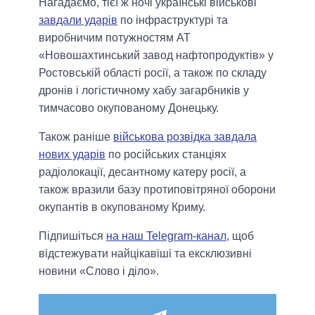
Нагадаємо, тiєї ж ночi українські військові
завдали ударів
по інфраструктурі та
виробничим потужностям АТ
«Новошахтинський завод нафтопродуктів» у
Ростовській області росії, а також по складу
дронів і логістичному хабу загарбників у
тимчасово окупованому Донецьку.
Також ранiше
військова розвідка завдала
нових ударів
по російських станціях
радіолокації, десантному катеру росії, а
також вразили базу протиповітряної оборони
окупантів в окупованому Криму.
Підпишіться
на наш Telegram-канал
, щоб
відстежувати найцікавіші та ексклюзивні
новини «Слово і діло».