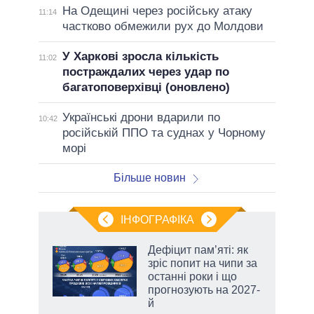
На Одещині через російську атаку
11:14
частково обмежили рух до Молдови
У Харкові зросла кількість
11:02
постраждалих через удар по
багатоповерхівці (оновлено)
Українські дрони вдарили по
10:42
російській ППО та суднах у Чорному
морі
Більше новин
ІНФОГРАФІКА
Дефіцит пам’яті: як
 за
зріс попит на чипи за
асть
останні роки і що
прогнозують на 2027-
й