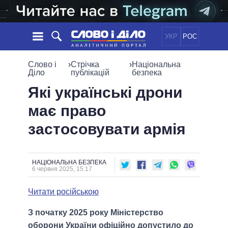
УКР
РОС
НОВИНИ
Слово і
›
Стрічка
›
Національна
Діло
публікацій
безпека
ОБIЦЯНКИ
СТРІЧКА
ПОЛІТИКА
Які українські дрони
ПОДІЇ
ЕКОНОМІКА
має право
ПОЛIТИКИ
СТАТТІ
СУСПІЛЬСТВО
застосовувати армія
ІНФОГРАФІКА
ДУМКИ
СВІТ
УСІ ПОЛІТИКИ
ОГЛЯДИ
ПРЕЗИДЕНТ І ОФІС
ВІДЕО
ДАЙДЖЕСТИ
ВЕРХОВНА РАДА
НАЦІОНАЛЬНА БЕЗПЕКА
6 червня 2025, 15:17
ПІДТРИМАТИ
КАБІНЕТ МІНІСТРІВ
ГОЛОВИ ОБЛАДМІНІСТРАЦІЙ
Читати російською
ПОРІВНЯННЯ ПОЛІТИКІВ
МЕРИ МІСТ
З початку 2025 року Міністерство
ВСІ ПЕРСОНИ
оборони України офіційно допустило до