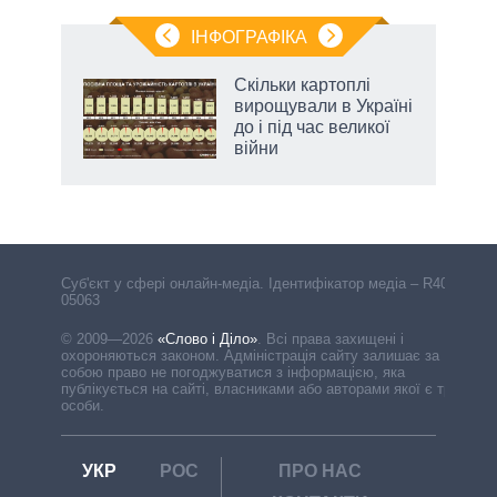
ІНФОГРАФІКА
Скільки картоплі
 за
вирощували в Україні
асть
до і під час великої
війни
Cуб'єкт у сфері онлайн-медіа. Ідентифікатор медіа – R40-
05063
© 2009—2026
«Слово і Діло»
.
Всі права захищені і
охороняються законом. Адміністрація сайту залишає за
собою право не погоджуватися з інформацією, яка
публікується на сайті, власниками або авторами якої є треті
особи.
УКР
РОС
ПРО НАС