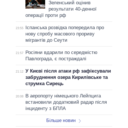
Зеленський оцінив
результати 40-денної
операції проти рф
Іспанська розвідка попередила про
23:55
нову спробу масового прориву
мігрантів до Сеути
Росіяни вдарили по середмістю
21:57
Павлограда, є постраждалі
У Києві після атаки рф зафіксували
21:12
забруднення озера Кирилівське та
струмка Сирець
В аеропорту німецького Лейпцига
20:08
встановили додатковий радар після
інциденту з БПЛА
Більше новин