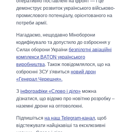
оперативно поставлені на фронт — і це
демонструє розвиток українського військово-
промислового потенціалу, орієнтованого на
потреби армії.
Нагадаємо, нещодавно Міноборони
кодифікувало та допустило до озброєння у
Силах оборони України
безпілотні авіаційні
комплекси BATON українського
виробництва
. Також повідомлялося, що на
озброєнні ЗСУ з'явиться
новий дрон
«Генерал Черешня».
З
інфографіки «Слово і діло»
можна
дізнатися, що відомо про новітню розробку –
наземні дрони на оптоволокні.
Підпишіться
на наш Telegram-канал
, щоб
відстежувати найцікавіші та ексклюзивні