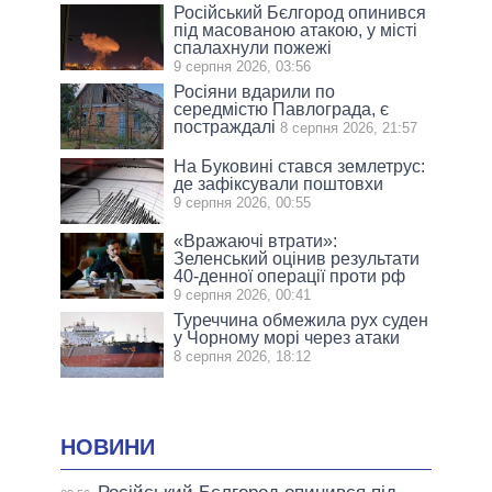
Російський Бєлгород опинився
під масованою атакою, у місті
спалахнули пожежі
9 серпня 2026, 03:56
Росіяни вдарили по
середмістю Павлограда, є
постраждалі
8 серпня 2026, 21:57
На Буковині стався землетрус:
де зафіксували поштовхи
9 серпня 2026, 00:55
«Вражаючі втрати»:
Зеленський оцінив результати
40-денної операції проти рф
9 серпня 2026, 00:41
Туреччина обмежила рух суден
у Чорному морі через атаки
8 серпня 2026, 18:12
НОВИНИ