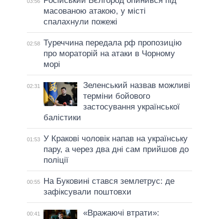
Російський Бєлгород опинився під
03:56
масованою атакою, у місті
спалахнули пожежі
Туреччина передала рф пропозицію
02:58
про мораторій на атаки в Чорному
морі
Зеленський назвав можливі
02:31
терміни бойового
застосування української
балістики
У Кракові чоловік напав на українську
01:53
пару, а через два дні сам прийшов до
поліції
На Буковині стався землетрус: де
00:55
зафіксували поштовхи
«Вражаючі втрати»:
00:41