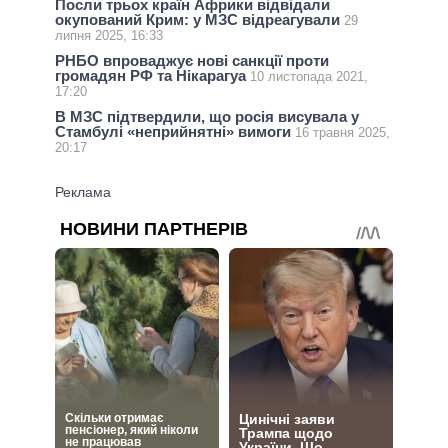
Посли трьох країн Африки відвідали
окупований Крим: у МЗС відреагували
29
липня 2025, 16:33
РНБО впроваджує нові санкції проти
громадян РФ та Нікарагуа
10 листопада 2021,
17:20
В МЗС підтвердили, що росія висувала у
Стамбулі «неприйнятні» вимоги
16 травня 2025,
20:17