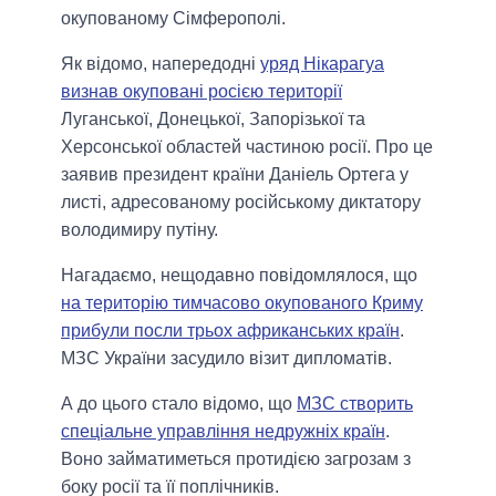
окупованому Сімферополі.
Як вiдомо, напередоднi
уряд Нікарагуа
визнав окуповані росією території
Луганської, Донецької, Запорізької та
Херсонської областей частиною росії. Про це
заявив президент країни Даніель Ортега у
листі, адресованому російському диктатору
володимиру путіну.
Нагадаємо, нещодавно повідомлялося, що
на територію тимчасово окупованого Криму
прибули посли трьох африканських країн
.
МЗС України засудило візит дипломатів.
А до цього стало відомо, що
МЗС створить
спеціальне управління недружніх країн
.
Воно займатиметься протидією загрозам з
боку росії та її поплічників.