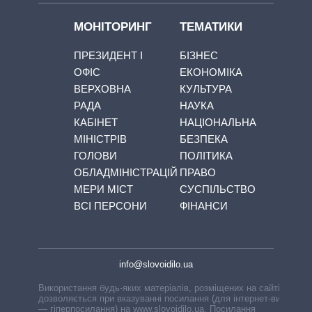
МОНІТОРИНГ
ТЕМАТИКИ
ПРЕЗИДЕНТ І
БІЗНЕС
ОФІС
ЕКОНОМІКА
ВЕРХОВНА
КУЛЬТУРА
РАДА
НАУКА
КАБІНЕТ
НАЦІОНАЛЬНА
МІНІСТРІВ
БЕЗПЕКА
ГОЛОВИ
ПОЛІТИКА
ОБЛАДМІНІСТРАЦІЙ
ПРАВО
МЕРИ МІСТ
СУСПІЛЬСТВО
ВСІ ПЕРСОНИ
ФІНАНСИ
info@slovoidilo.ua
Використання будь-яких матеріалів, розміщених на сайті,
дозволяється при вказуванні посилання (для інтернет-видань
— гіперпосилання) на www.slovoidilo.ua. Посилання