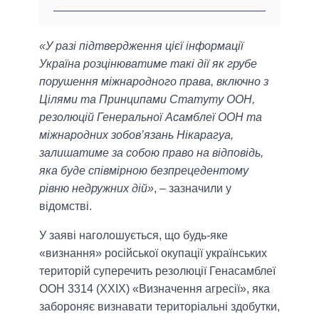
«У разі підтвердження цієї інформації
Україна розцінюватиме такі дії як грубе
порушення міжнародного права, включно з
Цілями та Принципами Статуту ООН,
резолюцій Генеральної Асамблеї ООН та
міжнародних зобов’язань Нікарагуа,
залишатиме за собою право на відповідь,
яка буде співмірною безпрецедентому
рівню недружних дій»
, – зазначили у
вiдомствi.
У заяві наголошується, що будь-яке
«визнання» російської окупації українських
територій суперечить резолюції Генасамблеї
ООН 3314 (XXIX) «Визначення агресії», яка
забороняє визнавати територіальні здобутки,