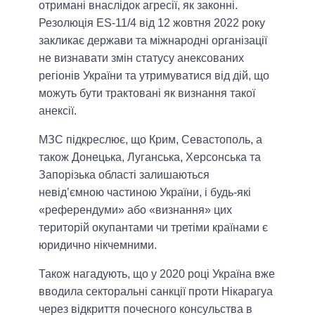
отримані внаслідок агресії, як законні.
Резолюція ES-11/4 від 12 жовтня 2022 року
закликає держави та міжнародні організації
не визнавати змін статусу анексованих
регіонів України та утримуватися від дій, що
можуть бути трактовані як визнання такої
анексії.
МЗС підкреслює, що Крим, Севастополь, а
також Донецька, Луганська, Херсонська та
Запорізька області залишаються
невід’ємною частиною України, і будь-які
«референдуми» або «визнання» цих
територій окупантами чи третіми країнами є
юридично нікчемними.
Також нагадують, що у 2020 році Україна вже
вводила секторальні санкції проти Нікарагуа
через відкриття почесного консульства в