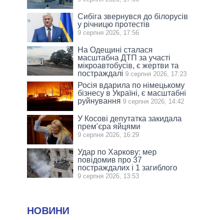
Сибіга звернувся до білорусів
у річницю протестів
9 серпня 2026, 17:56
На Одещині сталася
масштабна ДТП за участі
мікроавтобусів, є жертви та
постраждалі
9 серпня 2026, 17:23
Росія вдарила по німецькому
бізнесу в Україні, є масштабні
руйнування
9 серпня 2026, 14:42
У Косові депутатка закидала
прем’єра яйцями
9 серпня 2026, 16:29
Удар по Харкову: мер
повідомив про 37
постраждалих і 1 загиблого
9 серпня 2026, 13:53
НОВИНИ