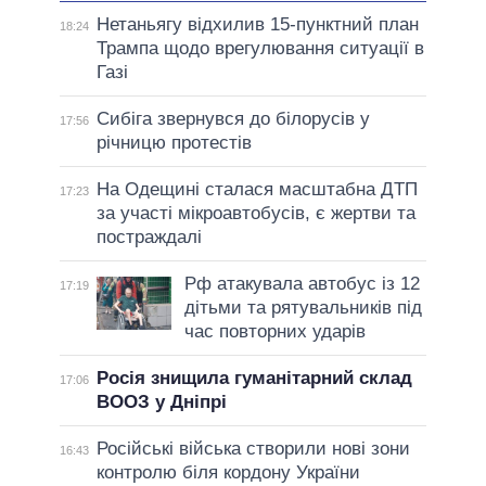
Нетаньягу відхилив 15-пунктний план
18:24
Трампа щодо врегулювання ситуації в
Газі
Сибіга звернувся до білорусів у
17:56
річницю протестів
На Одещині сталася масштабна ДТП
17:23
за участі мікроавтобусів, є жертви та
постраждалі
Рф атакувала автобус із 12
17:19
дітьми та рятувальників під
час повторних ударів
Росія знищила гуманітарний склад
17:06
ВООЗ у Дніпрі
Російські війська створили нові зони
16:43
контролю біля кордону України