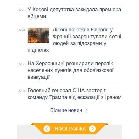
У Косові депутатка закидала прем’єра
16:29
яйцями
Лісові пожежі в Європі: у
16:24
Франції заарештували сотні
людей за підозрами у
підпалах
На Херсонщині розширили перелік
15:53
населених пунктів для обов'язкової
евакуації
Головний генерал США застеріг
15:34
команду Трампа від ескалації з Іраном
Більше новин
ІНФОГРАФІКА