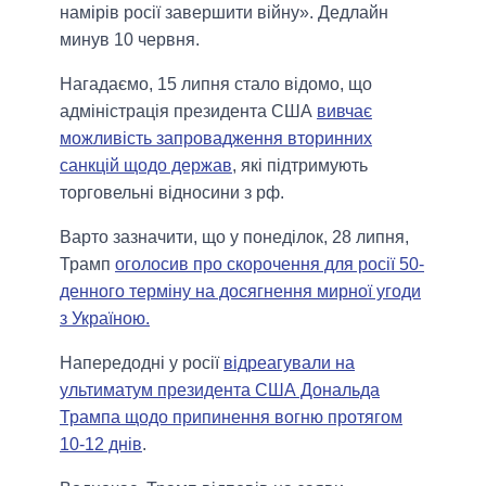
намірів росії завершити війну». Дедлайн
минув 10 червня.
Нагадаємо, 15 липня стало відомо, що
адміністрація президента США
вивчає
можливість запровадження вторинних
санкцій щодо держав
, які підтримують
торговельні відносини з рф.
Варто зазначити, що у понеділок, 28 липня,
Трамп
оголосив про скорочення для росії 50-
денного терміну на досягнення мирної угоди
з Україною.
Напередодні у росії
відреагували на
ультиматум президента США Дональда
Трампа щодо припинення вогню протягом
10-12 днів
.