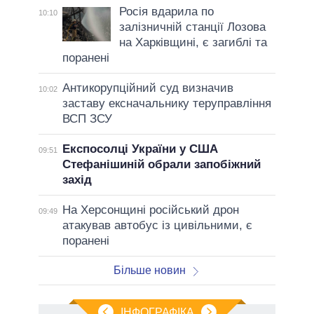
Росія вдарила по
10:10
залізничній станції Лозова
на Харківщині, є загиблі та
поранені
Антикорупційний суд визначив
10:02
заставу ексначальнику теруправління
ВСП ЗСУ
Експосолці України у США
09:51
Стефанішиній обрали запобіжний
захід
На Херсонщині російський дрон
09:49
атакував автобус із цивільними, є
поранені
Більше новин
ІНФОГРАФІКА