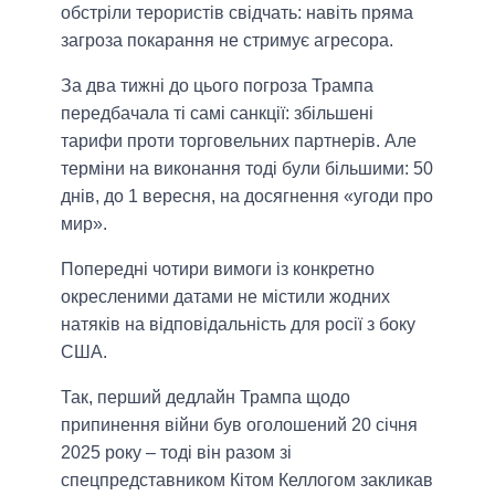
обстріли терористів свідчать: навіть пряма
загроза покарання не стримує агресора.
За два тижні до цього погроза Трампа
передбачала ті самі санкції: збільшені
тарифи проти торговельних партнерів. Але
терміни на виконання тоді були більшими: 50
днів, до 1 вересня, на досягнення «угоди про
мир».
Попередні чотири вимоги із конкретно
окресленими датами не містили жодних
натяків на відповідальність для росії з боку
США.
Так, перший дедлайн Трампа щодо
припинення війни був оголошений 20 січня
2025 року – тоді він разом зі
спецпредставником Кітом Келлогом закликав