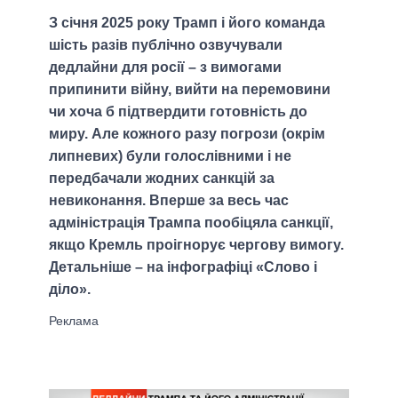
З січня 2025 року Трамп і його команда
шість разів публічно озвучували
дедлайни для росії – з вимогами
припинити війну, вийти на перемовини
чи хоча б підтвердити готовність до
миру. Але кожного разу погрози (окрім
липневих) були голослівними і не
передбачали жодних санкцій за
невиконання. Вперше за весь час
адміністрація Трампа пообіцяла санкції,
якщо Кремль проігнорує чергову вимогу.
Детальніше – на інфографіці «Слово і
діло».