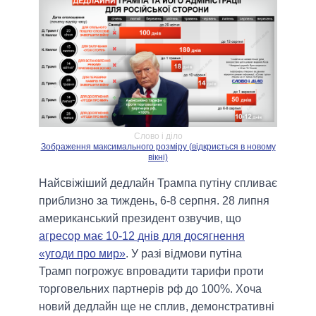
Слово і діло
Зображення максимального розміру (відкриється в новому
вікні)
Найсвіжіший дедлайн Трампа путіну спливає
приблизно за тиждень, 6-8 серпня. 28 липня
американський президент озвучив, що
агресор має 10-12 днів для досягнення
«угоди про мир»
. У разі відмови путіна
Трамп погрожує впровадити тарифи проти
торговельних партнерів рф до 100%. Хоча
новий дедлайн ще не сплив, демонстративні