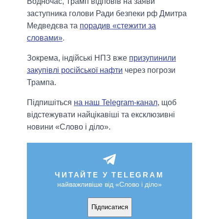
Водночас, Трамп відповів на заяви
заступника голови Ради безпеки рф Дмитра
Медведєва та
порадив «стежити за
словами»
.
Зокрема, індійські НПЗ вже
призупинили
закупівлі російської нафти
через погрози
Трампа.
Підпишіться
на наш Telegram-канал
, щоб
відстежувати найцікавіші та ексклюзивні
новини «Слово і діло».
ЧИТАЙТЕ У TELEGRAM
найважливіше від «Слово і діло»
Підписатися