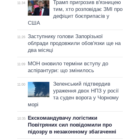
Трамп пригрозив в'язницею
11:34
тим, хто розповідає ЗМІ про
дефіцит боєприпасів у
США
Заступнику голови Запорізької
11:26
облради продовжили обов'язки ще на
два місяці
МОН оновило терміни вступу до
11:09
аспірантури: що змінилось
Зеленський підтвердив
11:00
ураження двох НПЗ у росії
та суден ворога у Чорному
морі
Екскомандувачу логістики
10:35
Повітряних сил повідомили про
підозру в незаконному збагаченні