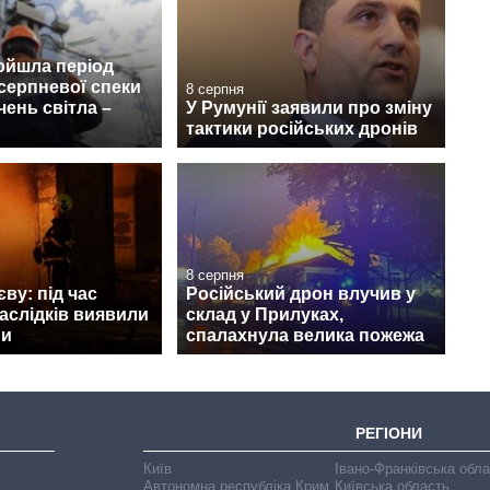
ойшла період
серпневої спеки
8 серпня
чень світла –
У Румунії заявили про зміну
тактики російських дронів
8 серпня
ву: під час
Російський дрон влучив у
наслідків виявили
склад у Прилуках,
ни
спалахнула велика пожежа
РЕГІОНИ
Київ
Івано-Франківська обл
Автономна республіка Крим
Київська область