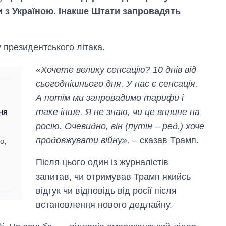
 з Україною. Інакше Штати запровадять
 президентського літака.
«Хочете велику сенсацію? 10 днів від
сьогоднішнього дня. У нас є сенсація.
А потім ми запровадимо тарифи і
таке інше. Я не знаю, чи це вплине на
ня
росію. Очевидно, він (путін – ред.) хоче
Від 1 місяця – до 5
років: хто і як
продовжувати війну»,
– сказав Трамп.
о,
довго обіймав
посаду керівника
Після цього один із журналістів
СЗР
запитав, чи отримував Трамп якийсь
відгук чи відповідь від росії після
встановлення нового дедлайну.