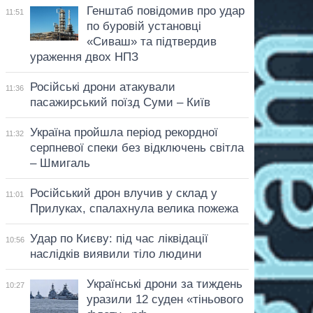
Генштаб повідомив про удар
11:51
по буровій установці
«Сиваш» та підтвердив
ураження двох НПЗ
Російські дрони атакували
11:36
пасажирський поїзд Суми – Київ
Україна пройшла період рекордної
11:32
серпневої спеки без відключень світла
– Шмигаль
Російський дрон влучив у склад у
11:01
Прилуках, спалахнула велика пожежа
Удар по Києву: під час ліквідації
10:56
наслідків виявили тіло людини
Українські дрони за тиждень
10:27
уразили 12 суден «тіньового