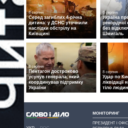
8 серпня
8 серпня
Серед загиблих 4-річна
Україна пр
дитина: у ДСНС уточнили
рекордної 
наслідки обстрілу на
без відклю
Київщині
Шмигаль
8 серпня
Пентагон достроково
8 серпня
усунув генерала, який
Удар по Киє
координував підтримку
ліквідації 
України
тіло люди
МОНІТОРИНГ
ПРЕЗИДЕНТ І ОФІС
УКР
РОС