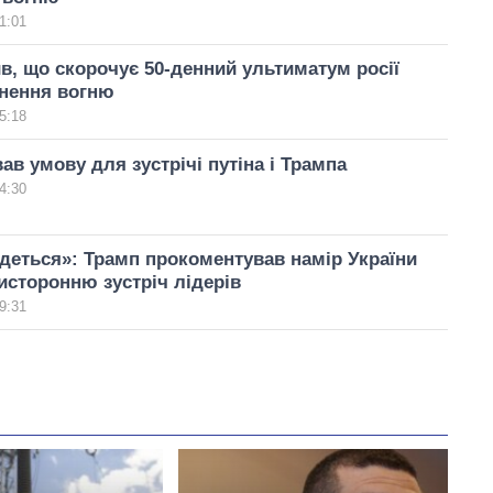
1:01
в, що скорочує 50-денний ультиматум росії
нення вогню
5:18
ав умову для зустрічі путіна і Трампа
4:30
деться»: Трамп прокоментував намір України
исторонню зустріч лідерів
9:31