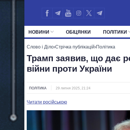
НОВИНИ
ОБIЦЯНКИ
ПОЛIТИКИ
УСІ ПОЛІТИКИ
ПРЕЗИДЕНТ І ОФ
Слово і Діло
›
Стрічка публікацій
›
Політика
Трамп заявив, що дає р
війни проти України
ПОЛІТИКА
29 липня 2025, 21:24
Читати російською