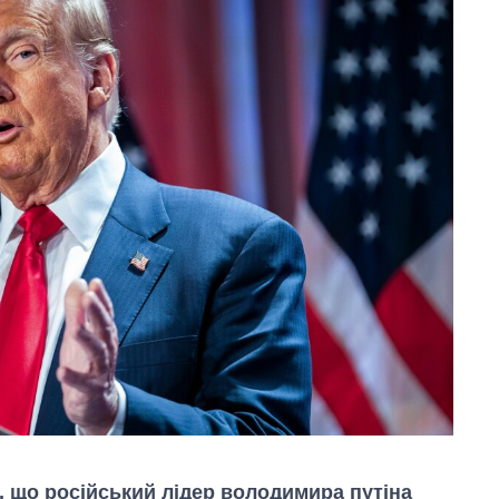
 що російський лідер володимира путіна