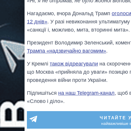
«Ні, я не отримав, не було жодної відповід
Нагадаємо, вчора Дональд Трамп
оголоси
12 днів»
. У разі невиконання ультиматуму
«санкції і, можливо, мита, вторинні мита».
Президент Володимир Зеленський, комен
Трампа «надзвичайно вагомим»
.
У Кремлі
також відреагували
на скороченн
що Москва «прийняла до уваги» позицію 
проведення війни проти України.
Підпишіться
на наш Telegram-канал
, щоб 
«Слово і діло».
ЧИТАЙТЕ 
найважливіше в