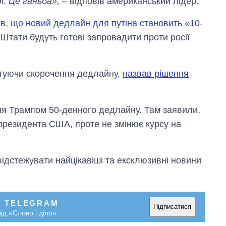
і. Це ганьба»,
– відповів американський лідер.
в, що новий дедлайн для путіна становить «10-
 Штати будуть готові запровадити проти росії
туючи скорочення дедлайну,
назвав рішення
я Трампом 50-денного дедлайну. Там заявили,
президента США, проте не змінює курсу на
відстежувати найцікавіші та ексклюзивні новини
У TELEGRAM
Підписатися
ід «Слово і діло»