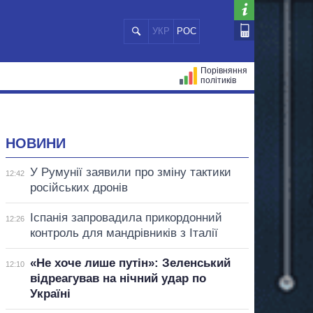
УКР
РОС
Порівняння
політиків
ЦІЙ
МЕРИ МІСТ
ВСІ ПЕРСОНИ
НОВИНИ
У Румунії заявили про зміну тактики
12:42
російських дронів
Іспанія запровадила прикордонний
12:26
контроль для мандрівників з Італії
«Не хоче лише путін»: Зеленський
12:10
відреагував на нічний удар по
Україні