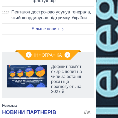
флоту» рф
Пентагон достроково усунув генерала,
10:24
який координував підтримку України
Більше новин
ІНФОГРАФІКА
Дефіцит пам’яті:
як зріс попит на
чипи за останні
роки і що
прогнозують на
2027-й