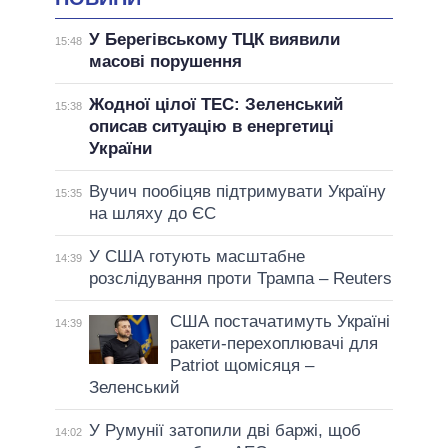
У Берегівському ТЦК виявили
15:48
масові порушення
Жодної цілої ТЕС: Зеленський
15:38
описав ситуацію в енергетиці
України
Вучич пообіцяв підтримувати Україну
15:35
на шляху до ЄС
У США готують масштабне
14:39
розслідування проти Трампа – Reuters
США постачатимуть Україні
14:39
ракети-перехоплювачі для
Patriot щомісяця –
Зеленський
У Румунії затопили дві баржі, щоб
14:02