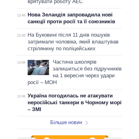
врятувати роботу АЕС
Нова Зеландія запровадила нові
13:49
санкції проти росії та її союзників
На Буковині після 11 днів пошуків
13:36
затримали чоловіка, який влаштував
стрілянину по поліцейських
Частина школярів
13:06
залишиться без підручників
на 1 вересня через удари
росії – МОН
Україна погодилась не атакувати
12:46
неросійські танкери в Чорному морі
– ЗМІ
Більше новин