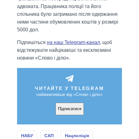
адвоката. Працівника поліції та його
спільника було затримано після одержання
ними частини обумовлених коштів у розмірі
5000 дол.
Підпишіться
на наш Telegram-канал
, щоб
відстежувати найцікавіші та ексклюзивні
новини «Слово і діло».
ЧИТАЙТЕ У TELEGRAM
найважливіше від «Слово і діло»
Підписатися
НАБУ
САП
Нацполіція