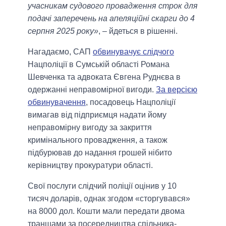
учасникам судового провадження строк для
подачі заперечень на апеляційні скарги до 4
серпня 2025 року»
, – йдеться в рішенні.
Нагадаємо, САП
обвинувачує слідчого
Нацполіції в Сумській області Романа
Шевченка та адвоката Євгена Руднєва в
одержанні неправомірної вигоди.
За версією
обвинувачення
, посадовець Нацполіції
вимагав від підприємця надати йому
неправомірну вигоду за закриття
кримінального провадження, а також
підбурював до надання грошей нібито
керівництву прокуратури області.
Свої послуги слідчий поліції оцінив у 10
тисяч доларів, однак згодом «сторгувався»
на 8000 дол. Кошти мали передати двома
траншами за посередництва спільника-