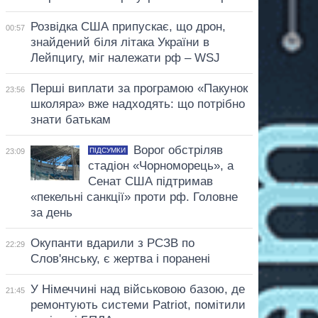
Розвідка США припускає, що дрон,
00:57
знайдений біля літака України в
Лейпцигу, міг належати рф – WSJ
Перші виплати за програмою «Пакунок
23:56
школяра» вже надходять: що потрібно
знати батькам
Ворог обстріляв
ПІДСУМКИ
23:09
стадіон «Чорноморець», а
Сенат США підтримав
«пекельні санкції» проти рф. Головне
за день
Окупанти вдарили з РСЗВ по
22:29
Слов'янську, є жертва і поранені
У Німеччині над військовою базою, де
21:45
ремонтують системи Patriot, помітили