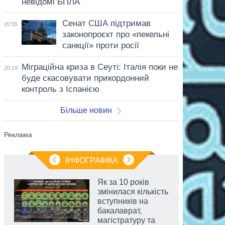
невідомі БПЛА
Сенат США підтримав
20:55
законопроєкт про «пекельні
санкції» проти росії
Міграційна криза в Сеуті: Італія поки не
20:19
буде скасовувати прикордонний
контроль з Іспанією
Більше новин
ІНФОГРАФІКА
Як за 10 років
змінилася кількість
вступників на
бакалаврат,
магістратуру та