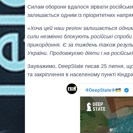
Силам оборони вдалося зірвати російськи
залишається одним із пріоритетних напрям
«
Хоча цей наш регіон залишається одним
сили незмінно блокують російські спроби
прикордоння. Є за тиждень також резул
України. Продовжуємо діяти і на російськ
Зауважимо, DeepState писав 25 липня, що
та закріплення в населеному пункті Кіндр