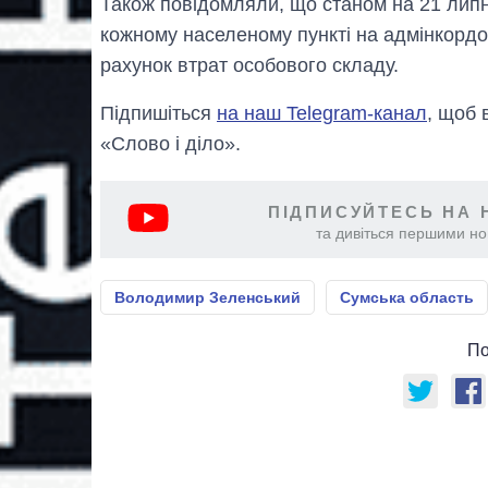
Також повідомляли, що станом на 21 липн
кожному населеному пункті на адмінкордон
рахунок втрат особового складу.
Підпишіться
на наш Telegram-канал
, щоб 
«Слово і діло».
ПІДПИСУЙТЕСЬ НА 
та дивіться першими нов
Володимир Зеленський
Сумська область
По