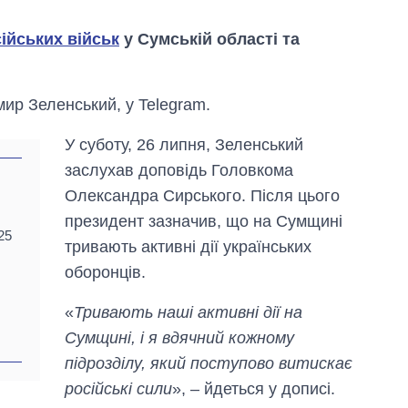
ійських військ
у Сумській області та
ир Зеленський, у Telegram.
У суботу, 26 липня, Зеленський
заслухав доповідь Головкома
Олександра Сирського. Після цього
президент зазначив, що на Сумщині
25
тривають активні дії українських
оборонців.
«
Тривають наші активні дії на
Вісім масованих
Сумщині, і я вдячний кожному
ударів по Україні
підрозділу, який поступово витискає
за літо: Київ та
область стали
російські сили
», – йдеться у дописі.
головною ціллю