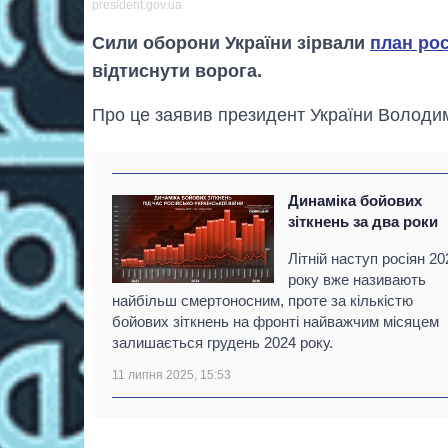
president.gov.ua
Сили оборони України зірвали
план рос
відтиснути ворога.
Про це заявив президент України Володим
Динаміка бойових
зіткнень за два роки
Літній наступ росіян 20
року вже називають
найбільш смертоносним, проте за кількістю
бойових зіткнень на фронті найважчим місяцем
залишається грудень 2024 року.
11 липня 2025, 15:53