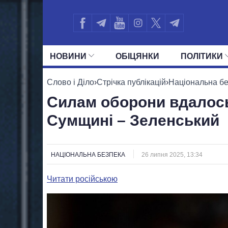
НОВИНИ
ОБIЦЯНКИ
ПОЛIТИКИ
УСІ ПОЛІТИКИ
ПРЕЗИДЕНТ І ОФ
Слово і Діло
›
Стрічка публікацій
›
Національна б
Силам оборони вдалось 
Сумщині – Зеленський
НАЦІОНАЛЬНА БЕЗПЕКА
26 липня 2025, 13:34
Читати російською