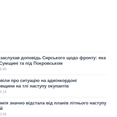
заслухав доповідь Сирського щодо фронту: яка
 Сумщині та під Покровськом
6:40
віли про ситуацію на адмінкордоні
вщини на тлі наступу окупантів
3:14
рмія значно відстала від планів літнього наступу
ий
0:59