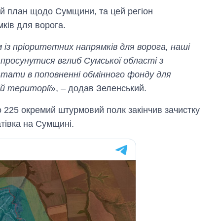
рф
й план щодо Сумщини, та цей регіон
ків для ворога.
 із пріоритетних напрямків для ворога, наші
 просунутися вглиб Сумської області з
ьтати в поповненні обмінного фонду для
ій території
», – додав Зеленський.
 225 окремий штурмовий полк закінчив зачистку
атівка на Сумщині.