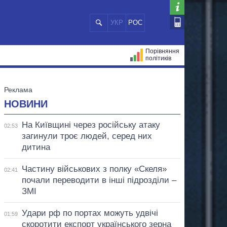
УКР
РОС
Порівняння
політиків
ЦІЙ
МЕРИ МІСТ
ВСІ ПЕРСОНИ
НОВИНИ
На Київщині через російську атаку
02:53
загинули троє людей, серед них
дитина
Частину військових з полку «Скеля»
02:41
почали переводити в інші підрозділи –
ЗМІ
Удари рф по портах можуть удвічі
01:59
скоротити експорт українського зерна