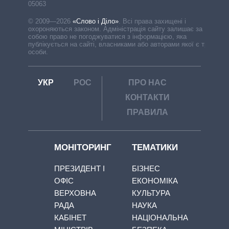
05063
© 2009—2026
«Слово і Діло»
.
Всі права захищені і
охороняються законом. Адміністрація сайту залишає за
собою право не погоджуватися з інформацією, яка
публікується на сайті, власниками або авторами якої є треті
особи.
УКР
РОС
ПРО НАС
КОНТАКТИ
ПРАВИЛА
МОНІТОРИНГ
ТЕМАТИКИ
ПРЕЗИДЕНТ І
БІЗНЕС
ОФІС
ЕКОНОМІКА
ВЕРХОВНА
КУЛЬТУРА
РАДА
НАУКА
КАБІНЕТ
НАЦІОНАЛЬНА