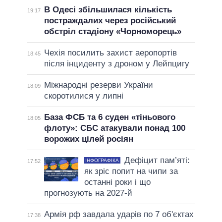
В Одесі збільшилася кількість
19:17
постраждалих через російський
обстріл стадіону «Чорноморець»
Чехія посилить захист аеропортів
18:45
після інциденту з дроном у Лейпцигу
Міжнародні резерви України
18:09
скоротилися у липні
База ФСБ та 6 суден «тіньового
18:05
флоту»: СБС атакували понад 100
ворожих цілей росіян
Дефіцит пам’яті:
ІНФОГРАФІКА
17:52
як зріс попит на чипи за
останні роки і що
прогнозують на 2027-й
Армія рф завдала ударів по 7 об'єктах
17:38