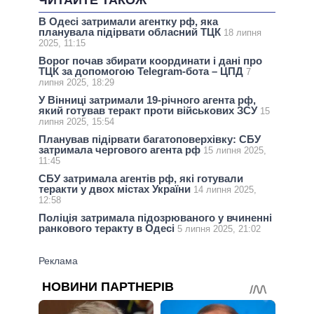
В Одесі затримали агентку рф, яка
планувала підірвати обласний ТЦК
18 липня
2025, 11:15
Ворог почав збирати координати і дані про
ТЦК за допомогою Telegram-бота – ЦПД
7
липня 2025, 18:29
У Вінниці затримали 19-річного агента рф,
який готував теракт проти військових ЗСУ
15
липня 2025, 15:54
Планував підірвати багатоповерхівку: СБУ
затримала чергового агента рф
15 липня 2025,
11:45
СБУ затримала агентів рф, які готували
теракти у двох містах України
14 липня 2025,
12:58
Поліція затримала підозрюваного у вчиненні
ранкового теракту в Одесі
5 липня 2025, 21:02