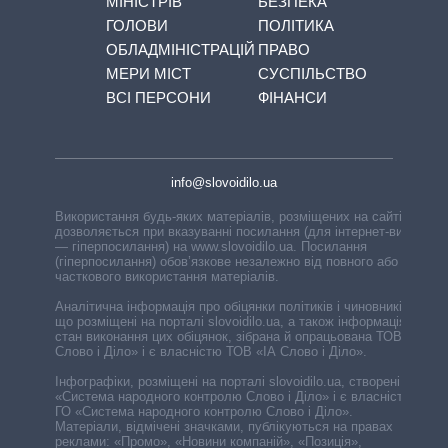
МІНІСТРІВ
БЕЗПЕКА
ГОЛОВИ
ПОЛІТИКА
ОБЛАДМІНІСТРАЦІЙ
ПРАВО
МЕРИ МІСТ
СУСПІЛЬСТВО
ВСІ ПЕРСОНИ
ФІНАНСИ
info@slovoidilo.ua
Використання будь-яких матеріалів, розміщених на сайті,
дозволяється при вказуванні посилання (для інтернет-видань
— гіперпосилання) на www.slovoidilo.ua. Посилання
(гіперпосилання) обов’язкове незалежно від повного або
часткового використання матеріалів.
Аналітична інформація про обіцянки політиків і чиновників,
що розміщені на порталі slovoidilo.ua, а також інформація про
стан виконання цих обіцянок, зібрана й опрацьована ТОВ «ІА
Слово і Діло» і є власністю ТОВ «ІА Слово і Діло».
Інфографіки, розміщені на порталі slovoidilo.ua, створені ГО
«Система народного контролю Слово і Діло» і є власністю
ГО «Система народного контролю Слово і Діло».
Матеріали, відмічені значками, публікуються на правах
реклами: «Промо», «Новини компаній», «Позиція»,