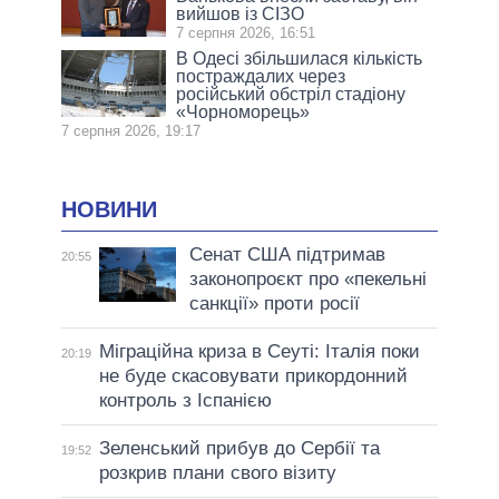
вийшов із СІЗО
7 серпня 2026, 16:51
В Одесі збільшилася кількість
постраждалих через
російський обстріл стадіону
«Чорноморець»
7 серпня 2026, 19:17
НОВИНИ
Сенат США підтримав
20:55
законопроєкт про «пекельні
санкції» проти росії
Міграційна криза в Сеуті: Італія поки
20:19
не буде скасовувати прикордонний
контроль з Іспанією
Зеленський прибув до Сербії та
19:52
розкрив плани свого візиту