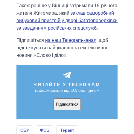
Також ранiше у Вінниці затримали 19-річного
жителя Житомира, який
заклав саморобний
вибуховий пристрій у дворі багатоповерхівки
за завданням російських спецслужб.
Підпишіться
на наш Telegram-канал
, щоб
відстежувати найцікавіші та ексклюзивні
новини «Слово і діло».
ЧИТАЙТЕ У TELEGRAM
найважливіше від «Слово і діло»
Підписатися
СБУ
ФСБ
Теракт