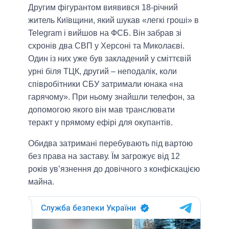
Другим фігурантом виявився 18-річний
житель Київщини, який шукав «легкі гроші» в
Telegram і вийшов на ФСБ. Він забрав зі
схронів два СВП у Херсоні та Миколаєві.
Один із них уже був закладений у сміттєвій
урні біля ТЦК, другий – неподалік, коли
співробітники СБУ затримали юнака «на
гарячому». При ньому знайшли телефон, за
допомогою якого він мав транслювати
теракт у прямому ефірі для окупантів.
Обидва затримані перебувають під вартою
без права на заставу. Їм загрожує від 12
років ув’язнення до довічного з конфіскацією
майна.