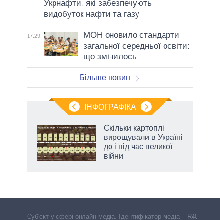
Укрнафти, які забезпечують
видобуток нафти та газу
МОН оновило стандарти
17:29
загальної середньої освіти:
що змінилось
Більше новин
ІНФОГРАФІКА
Скільки картоплі
 за
вирощували в Україні
асть
до і під час великої
війни
аспі
Cуб'єкт у сфері онлайн-медіа. Ідентифікатор медіа – R40-