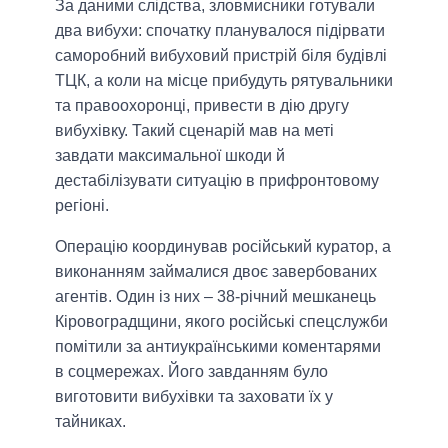
За даними слідства, зловмисники готували
два вибухи: спочатку планувалося підірвати
саморобний вибуховий пристрій біля будівлі
ТЦК, а коли на місце прибудуть рятувальники
та правоохоронці, привести в дію другу
вибухівку. Такий сценарій мав на меті
завдати максимальної шкоди й
дестабілізувати ситуацію в прифронтовому
регіоні.
Операцію координував російський куратор, а
виконанням займалися двоє завербованих
агентів. Один із них – 38-річний мешканець
Кіровоградщини, якого російські спецслужби
помітили за антиукраїнськими коментарями
в соцмережах. Його завданням було
виготовити вибухівки та заховати їх у
тайниках.