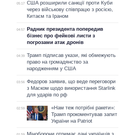
США розширили санкції проти Куби
05:17
через військову співпрацю з росією,
Китаєм та Іраном
Радник президента попередив
04:57
бізнес про фейкові листи з
погрозами атак дронів
Трамп підписав укази, які обмежують
04:39
право на громадянство за
народженням у США
Федоров заявив, що веде переговори
03:56
з Маском щодо використання Starlink
для ударів по рф
«Нам теж потрібні ракети»:
02:59
Трамп прокоментував запит
України на Patriot
Міноборони отримає дані українців з
01:59