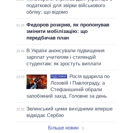
податкової для звірки військового
обліку: що відомо
Федоров розкрив, як пропонував
01:24
змінити мобілізацію: що
передбачав план
В Україні анонсували підвищення
23:45
зарплат учителям і стипендій
студентам: як зростуть виплати
Росія вдарила по
ПІДСУМКИ
22:53
Лозовій і Павлограду, а
Стефанішиній обрали
запобіжний захід. Головне за день
Зеленський цими вихідними вперше
22:32
відвідає Сербію
Більше новин