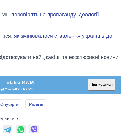
ПЦ МП
перевірять на пропаганду ідеології
атися,
як змінювалося ставлення українців до
відстежувати найцікавіші та ексклюзивні новини
У TELEGRAM
Підписатися
ід «Слово і діло»
 Онуфрій
Релігія
ділитися: