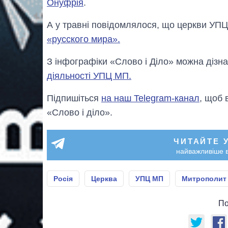
Онуфрія
.
А у травнi повiдомлялося, що церкви У
«русского мира».
З iнфографiки «Слово i Дiло» можна дiзн
діяльності УПЦ МП.
Підпишіться
на наш Telegram-канал
, щоб 
«Слово і діло».
ЧИТАЙТЕ 
найважливіше в
Росія
Церква
УПЦ МП
Митрополит
По