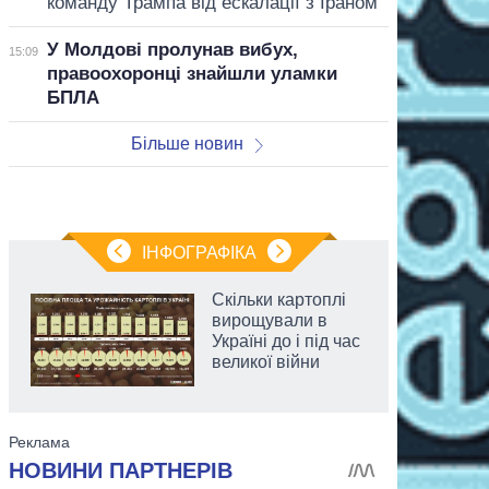
команду Трампа від ескалації з Іраном
У Молдові пролунав вибух,
15:09
правоохоронці знайшли уламки
БПЛА
Більше новин
ІНФОГРАФІКА
Скільки картоплі
вирощували в
Україні до і під час
великої війни