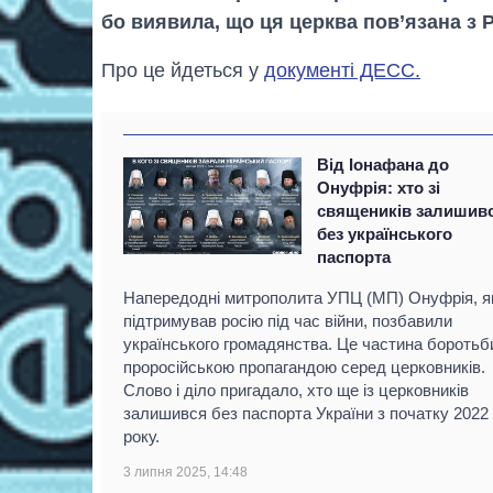
бо виявила, що ця церква пов’язана з
Про це йдеться у
документі ДЕСС.
Від Іонафана до
Онуфрія: хто зі
священиків залишив
без українського
паспорта
Напередоднi митрополита УПЦ (МП) Онуфрія, я
підтримував росію під час війни, позбавили
українського громадянства. Це частина боротьб
проросійською пропагандою серед церковників.
Слово і діло пригадало, хто ще із церковників
залишився без паспорта України з початку 2022
року.
3 липня 2025, 14:48