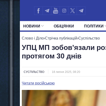
НОВИНИ
ОБIЦЯНКИ
ПОЛIТИКИ
УСІ ПОЛІТИКИ
ПРЕЗИДЕНТ І ОФ
Слово і Діло
›
Стрічка публікацій
›
Суспільство
УПЦ МП зобов’язали роз
протягом 30 днів
СУСПІЛЬСТВО
18 липня 2025, 08:20
Читати російською