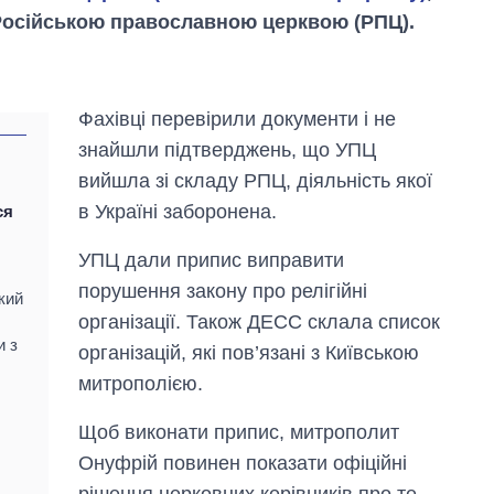
 Російською православною церквою (РПЦ).
Фахівці перевірили документи і не
знайшли підтверджень, що УПЦ
вийшла зі складу РПЦ, діяльність якої
в Україні заборонена.
ся
УПЦ дали припис виправити
порушення закону про релігійні
кий
Як змінився
організації. Також ДЕСС склала список
бюджет
Міністерства
и з
організацій, які пов’язані з Київською
оборони за 13
митрополією.
років війни з
росією
Щоб виконати припис, митрополит
Онуфрій повинен показати офіційні
рішення церковних керівників про те,