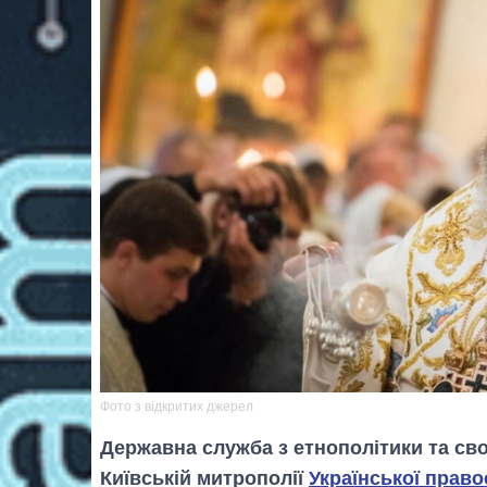
Фото з вiдкритих джерел
Державна служба з етнополітики та св
Київській митрополії
Української право