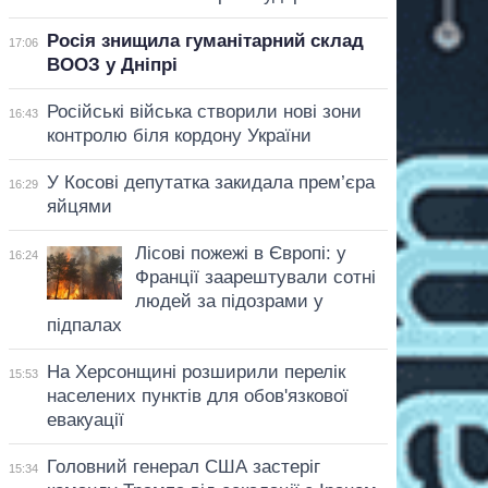
Росія знищила гуманітарний склад
17:06
ВООЗ у Дніпрі
Російські війська створили нові зони
16:43
контролю біля кордону України
У Косові депутатка закидала прем’єра
16:29
яйцями
Лісові пожежі в Європі: у
16:24
Франції заарештували сотні
людей за підозрами у
підпалах
На Херсонщині розширили перелік
15:53
населених пунктів для обов'язкової
евакуації
Головний генерал США застеріг
15:34