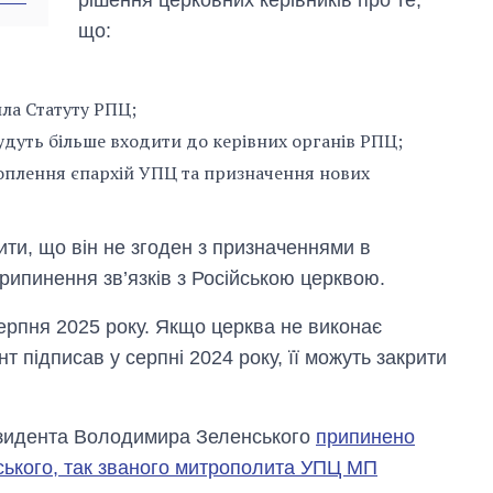
що:
ла Статуту РПЦ;
дуть більше входити до керівних органів РПЦ;
оплення єпархій УПЦ та призначення нових
ти, що він не згоден з призначеннями в
припинення зв’язків з Російською церквою.
ерпня 2025 року. Якщо церква не виконає
нт підписав у серпні 2024 року, її можуть закрити
резидента Володимира Зеленського
припинено
ського, так званого митрополита УПЦ МП