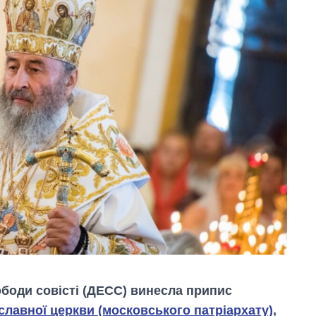
ободи совісті (ДЕСС) винесла припис
славної церкви (московського патріархату)
,