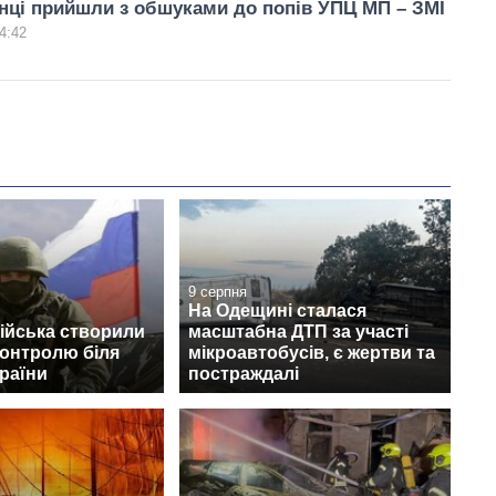
нці прийшли з обшуками до попів УПЦ МП – ЗМІ
4:42
9 серпня
На Одещині сталася
війська створили
масштабна ДТП за участі
контролю біля
мікроавтобусів, є жертви та
раїни
постраждалі