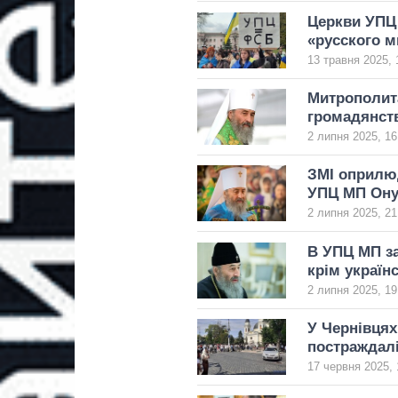
Церкви УПЦ 
«русского м
13 травня 2025, 
Митрополит
громадянст
2 липня 2025, 16
ЗМІ оприлю
УПЦ МП Ону
2 липня 2025, 21
В УПЦ МП за
крім україн
2 липня 2025, 19
У Чернівцях
постраждалі
17 червня 2025, 