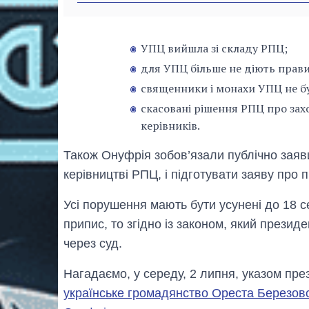
УПЦ вийшла зі складу РПЦ;
для УПЦ більше не діють прави
священники і монахи УПЦ не бу
скасовані рішення РПЦ про зах
керівників.
Також Онуфрія зобов’язали публічно заяви
керівництві РПЦ, і підготувати заяву про 
Усі порушення мають бути усуненi до 18 с
припис, то згідно із законом, який президе
через суд.
Нагадаємо, у середу, 2 липня, указом п
українське громадянство Ореста Березов