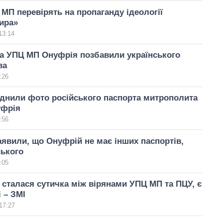
МП перевірять на пропаганду ідеології
ира»
13:14
а УПЦ МП Онуфрія позбавили українського
ва
:26
днили фото російського паспорта митрополита
фрія
:56
явили, що Онуфрій не має інших паспортів,
ського
:05
 сталася сутичка між вірянами УПЦ МП та ПЦУ, є
 – ЗМІ
17:27