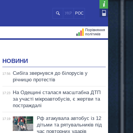
УКР
РОС
Порівняння
політиків
ЦІЙ
МЕРИ МІСТ
ВСІ ПЕРСОНИ
НОВИНИ
Сибіга звернувся до білорусів у
17:56
річницю протестів
На Одещині сталася масштабна ДТП
17:23
за участі мікроавтобусів, є жертви та
постраждалі
Рф атакувала автобус із 12
17:19
дітьми та рятувальників під
час повторних ударів