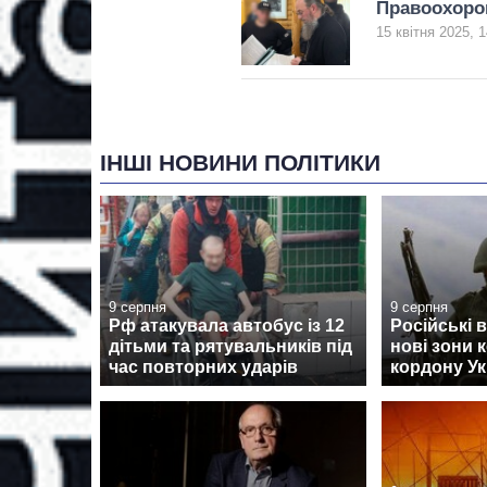
Правоохоро
15 квітня 2025, 1
ІНШІ НОВИНИ ПОЛІТИКИ
9 серпня
9 серпня
Рф атакувала автобус із 12
Російські 
дітьми та рятувальників під
нові зони 
час повторних ударів
кордону Ук