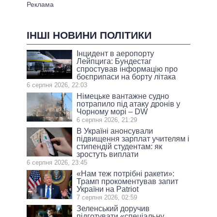
ІНШІ НОВИНИ ПОЛІТИКИ
Інцидент в аеропорту
Лейпцига: Бундестаг
спростував інформацію про
боєприпаси на борту літака
6 серпня 2026, 22:03
Німецьке вантажне судно
потрапило під атаку дронів у
Чорному морі – DW
6 серпня 2026, 21:29
В Україні анонсували
підвищення зарплат учителям і
стипендій студентам: як
зростуть виплати
6 серпня 2026, 23:45
«Нам теж потрібні ракети»:
Трамп прокоментував запит
України на Patriot
7 серпня 2026, 02:59
Зеленський доручив
підготувати «спеціальну