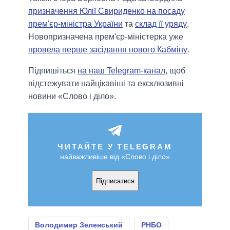
призначення Юлiї Свириденко на посаду
прем'єр-міністра України
та
склад її уряду
.
Новопризначена прем'єр-міністерка уже
провела перше засідання нового Кабміну
.
Підпишіться
на наш Telegram-канал
, щоб
відстежувати найцікавіші та ексклюзивні
новини «Слово і діло».
ЧИТАЙТЕ У TELEGRAM
найважливіше від «Слово і діло»
Підписатися
Володимир Зеленський
РНБО