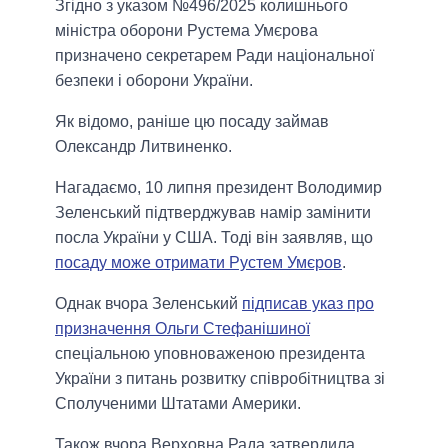
Згiдно з указом №496/2025 колишнього
мiнiстра оборони Рустема Умєрова
призначено секретарем Ради національної
безпеки і оборони України.
Як вiдомо, ранiше цю посаду займав
Олександр Литвиненко.
Нагадаємо, 10 липня президент Володимир
Зеленський підтверджував намір замінити
посла України у США. Тодi вiн заявляв, що
посаду може отримати Рустем Умєров
.
Однак вчора Зеленський
підписав указ про
призначення Ольги Стефанішиної
спеціальною уповноваженою президента
України з питань розвитку співробітництва зі
Сполученими Штатами Америки.
Також вчора Верховна Рада затвердила