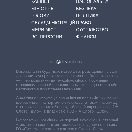
КАБІНЕТ
НАЦІОНАЛЬНА
МІНІСТРІВ
БЕЗПЕКА
ГОЛОВИ
ПОЛІТИКА
ОБЛАДМІНІСТРАЦІЙ
ПРАВО
МЕРИ МІСТ
СУСПІЛЬСТВО
ВСІ ПЕРСОНИ
ФІНАНСИ
info@slovoidilo.ua
Використання будь-яких матеріалів, розміщених на сайті,
дозволяється при вказуванні посилання (для інтернет-видань
— гіперпосилання) на www.slovoidilo.ua. Посилання
(гіперпосилання) обов’язкове незалежно від повного або
часткового використання матеріалів.
Аналітична інформація про обіцянки політиків і чиновників,
що розміщені на порталі slovoidilo.ua, а також інформація про
стан виконання цих обіцянок, зібрана й опрацьована ТОВ «ІА
Слово і Діло» і є власністю ТОВ «ІА Слово і Діло».
Інфографіки, розміщені на порталі slovoidilo.ua, створені ГО
«Система народного контролю Слово і Діло» і є власністю
ГО «Система народного контролю Слово і Діло».