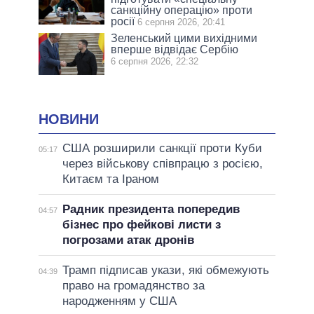
санкційну операцію» проти
росії
6 серпня 2026, 20:41
Зеленський цими вихідними
вперше відвідає Сербію
6 серпня 2026, 22:32
НОВИНИ
США розширили санкції проти Куби
05:17
через військову співпрацю з росією,
Китаєм та Іраном
Радник президента попередив
04:57
бізнес про фейкові листи з
погрозами атак дронів
Трамп підписав укази, які обмежують
04:39
право на громадянство за
народженням у США