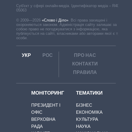
Cуб'єкт у сфері онлайн-медіа. Ідентифікатор медіа – R40-
05063
© 2009—2026
«Слово і Діло»
.
Всі права захищені і
охороняються законом. Адміністрація сайту залишає за
собою право не погоджуватися з інформацією, яка
публікується на сайті, власниками або авторами якої є треті
особи.
УКР
РОС
ПРО НАС
КОНТАКТИ
ПРАВИЛА
МОНІТОРИНГ
ТЕМАТИКИ
ПРЕЗИДЕНТ І
БІЗНЕС
ОФІС
ЕКОНОМІКА
ВЕРХОВНА
КУЛЬТУРА
РАДА
НАУКА