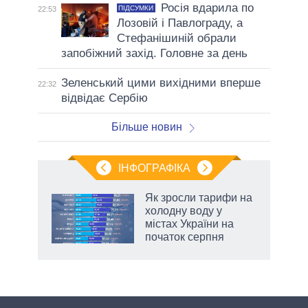
Росія вдарила по
ПІДСУМКИ
22:53
Лозовій і Павлограду, а
Стефанішиній обрали
запобіжний захід. Головне за день
Зеленський цими вихідними вперше
22:32
відвідає Сербію
Більше новин
ІНФОГРАФІКА
жет
Як зросли тарифи на
холодну воду у
ків
містах України на
початок серпня