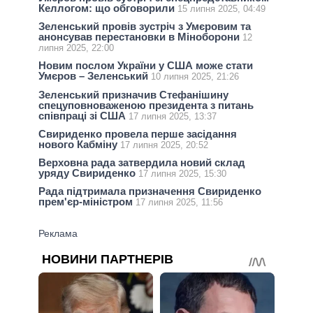
Келлогом: що обговорили
15 липня 2025, 04:49
Зеленський провів зустріч з Умєровим та
анонсував перестановки в Міноборони
12
липня 2025, 22:00
Новим послом України у США може стати
Умєров – Зеленський
10 липня 2025, 21:26
Зеленський призначив Стефанішину
спецуповноваженою президента з питань
співпраці зі США
17 липня 2025, 13:37
Свириденко провела перше засідання
нового Кабміну
17 липня 2025, 20:52
Верховна рада затвердила новий склад
уряду Свириденко
17 липня 2025, 15:30
Рада підтримала призначення Свириденко
прем'єр-мiнiстром
17 липня 2025, 11:56