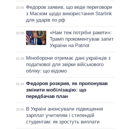
Федоров заявив, що веде переговори
03:56
з Маском щодо використання Starlink
для ударів по рф
«Нам теж потрібні ракети»:
02:59
Трамп прокоментував запит
України на Patriot
Міноборони отримає дані українців з
01:59
податкової для звірки військового
обліку: що відомо
Федоров розкрив, як пропонував
01:24
змінити мобілізацію: що
передбачав план
В Україні анонсували підвищення
23:45
зарплат учителям і стипендій
студентам: як зростуть виплати