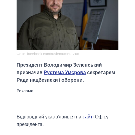
Фото: facebook.com/rustemumerov.ua
Президент Володимир Зеленський
призначив
Рустема Умєрова
секретарем
Ради нацбезпеки і оборони.
Вiдповiдний указ з'явився на
сайтi
Офісу
президента.