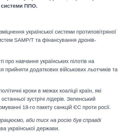
я системи ППО.
зміцнення української системи протиповітряної
истем SAMP/T та фінансування дронів-
 про навчання українських пілотів на
 прийняти додаткових військових льотчиків та
літичні кроки в межах коаліції країн, які
 останньої зустрічі лідерів. Зеленський
Як за 10 років
змінилася кількість
муванні 18-го пакету санкцій ЄС проти росії.
вступників на
бакалаврат,
рацюємо, аби тиск на росію був справді
магістратуру та
ава української держави.
аспірантуру