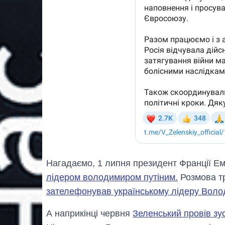
Нагадаємо, 1 липня президент Франції 
лідером володимиром путіним.
Розмова тр
зателефонував українському лідеру Вол
А наприкiнцi червня
Зеленський провів зу