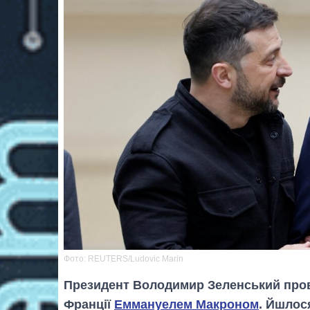
Фото: REUTERS/Ludovic Marin
Президент Володимир Зеленський пров
Франції
Еммануелем Макроном
. Йшлос