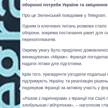
оборонні потреби України та зміцненн
Про це Зеленський повідомив у Telegram.
Одним із ключових питань розмови стало 
оборони, зокрема постачання ракет для с
перехоплювачів.
Окрему увагу було приділено домовленості
винищувачах «Міраж»: Франція погодилася
надати літаки для підготовки.
Крім того, президенти узгодили подальші по
підтримують Україну, та реалізацію рішень
подякував Франції за активну участь у фор
«Разом з партнерами з Франції та США п
глобальним і відчутним»
, – наголосив гл