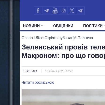
НОВИНИ
ОБIЦЯНКИ
ПОЛIТИКИ
УСІ ПОЛІТИКИ
ПРЕЗИДЕНТ І ОФ
Слово і Діло
›
Стрічка публікацій
›
Політика
Зеленський провів тел
Макроном: про що гово
ПОЛІТИКА
18 липня 2025, 13:26
Читати російською