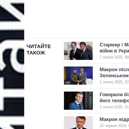
Стармер і М
ЧИТАЙТЕ
війни в Украї
ТАКОЖ
7 липня 2025, 09
Макрон післ
Зеленськом
1 липня 2025, 22
Говорили бі
його телефо
1 липня 2025, 21
Макрон відр
25 червня 2025, 