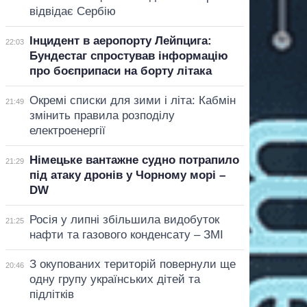
відвідає Сербію
Інцидент в аеропорту Лейпцига:
22:03
Бундестаг спростував інформацію
про боєприпаси на борту літака
Окремі списки для зими і літа: Кабмін
21:49
змінить правила розподілу
електроенергії
Німецьке вантажне судно потрапило
21:29
під атаку дронів у Чорному морі –
DW
Росія у липні збільшила видобуток
21:25
нафти та газового конденсату – ЗМІ
З окупованих територій повернули ще
20:46
одну групу українських дітей та
підлітків