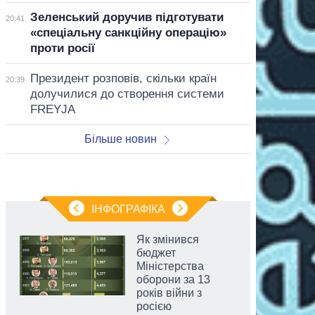
Зеленський доручив підготувати
20:41
«спеціальну санкційну операцію»
проти росії
Президент розповів, скільки країн
20:39
долучилися до створення системи
FREYJA
Більше новин
ІНФОГРАФІКА
Як змінився
бюджет
Міністерства
оборони за 13
років війни з
росією