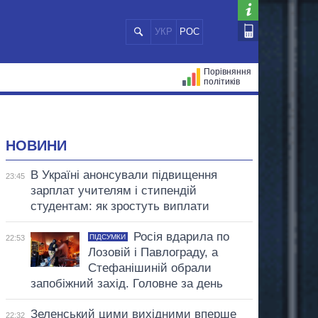
УКР
РОС
Порівняння
політиків
ЦІЙ
МЕРИ МІСТ
ВСІ ПЕРСОНИ
НОВИНИ
В Україні анонсували підвищення
23:45
зарплат учителям і стипендій
студентам: як зростуть виплати
Росія вдарила по
ПІДСУМКИ
22:53
Лозовій і Павлограду, а
Стефанішиній обрали
запобіжний захід. Головне за день
Зеленський цими вихідними вперше
22:32