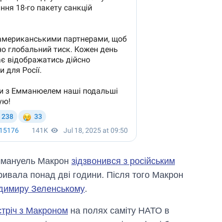
Еммануель Макрон
зідзвонився з російським
ивала понад дві години. Пiсля того Макрон
одимиру Зеленському
.
стріч з Макроном
на полях саміту НАТО в