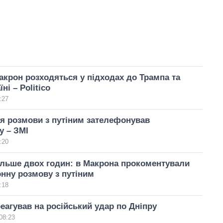
акрон розходяться у підходах до Трампа та
ні – Politico
:27
я розмови з путіним зателефонував
у – ЗМІ
:20
льше двох годин: в Макрона прокоментували
нну розмову з путіним
:18
еагував на російський удар по Дніпру
08:23