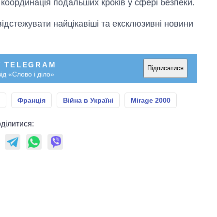
 координація подальших кроків у сфері безпеки.
відстежувати найцікавіші та ексклюзивні новини
У TELEGRAM
Підписатися
ід «Слово і діло»
Франція
Війна в Україні
Mirage 2000
ділитися: