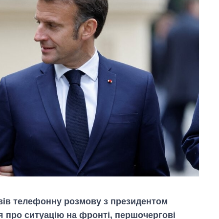
ів телефонну розмову з президентом
я про ситуацію на фронті, першочергові