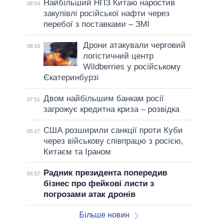
Найбільший НПЗ Китаю наростив
08:54
закупівлі російської нафти через
перебої з поставками – ЗМІ
Дрони атакували черговий
08:16
логістичний центр
Wildberries у російському
Єкатеринбурзі
Двом найбільшим банкам росії
07:51
загрожує кредитна криза – розвідка
США розширили санкції проти Куби
05:17
через військову співпрацю з росією,
Китаєм та Іраном
Радник президента попередив
04:57
бізнес про фейкові листи з
погрозами атак дронів
Більше новин