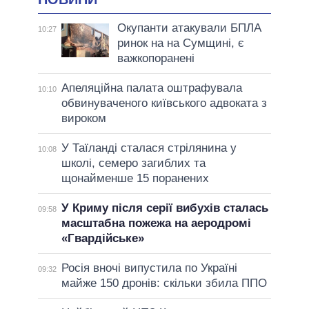
Окупанти атакували БПЛА
10:27
ринок на на Сумщині, є
важкопоранені
Апеляційна палата оштрафувала
10:10
обвинуваченого київського адвоката з
вироком
У Таїланді сталася стрілянина у
10:08
школі, семеро загиблих та
щонайменше 15 поранених
У Криму після серії вибухів сталась
09:58
масштабна пожежа на аеродромі
«Гвардійське»
Росія вночі випустила по Україні
09:32
майже 150 дронів: скільки збила ППО