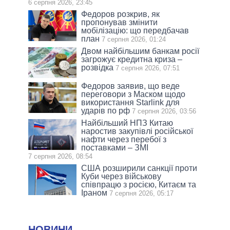
6 серпня 2026, 23:45
Федоров розкрив, як
пропонував змінити
мобілізацію: що передбачав
план
7 серпня 2026, 01:24
Двом найбільшим банкам росії
загрожує кредитна криза –
розвідка
7 серпня 2026, 07:51
Федоров заявив, що веде
переговори з Маском щодо
використання Starlink для
ударів по рф
7 серпня 2026, 03:56
Найбільший НПЗ Китаю
наростив закупівлі російської
нафти через перебої з
поставками – ЗМІ
7 серпня 2026, 08:54
США розширили санкції проти
Куби через військову
співпрацю з росією, Китаєм та
Іраном
7 серпня 2026, 05:17
НОВИНИ