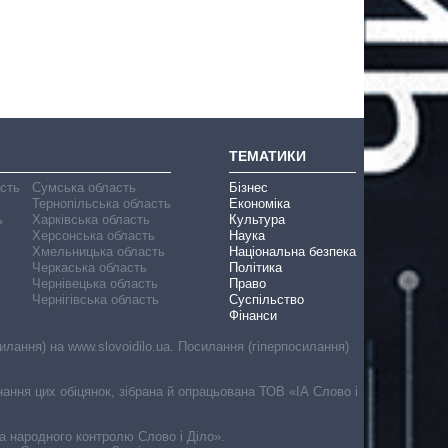
ТЕМАТИКИ
асть
Сумська область
Бізнес
Тернопільська область
Економіка
ь
Харківська область
Культура
Херсонська область
Наука
Хмельницька область
Національна безпека
Черкаська область
Політика
Чернівецька область
Право
Чернігівська область
Суспільство
Фінанси
лання) на www.slovoidilo.ua. Посилання (гіперпосилання)
онання цих обіцянок, зібрана й опрацьована ТОВ «ІА Слово і
ма народного контролю Слово і Діло».