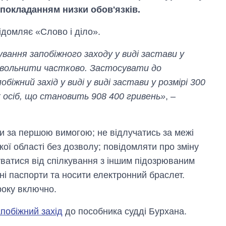
 покладанням низки обов'язків.
ідомляє «Слово і діло».
ання запобіжного заходу у виді застави у
овольнити частково. Застосувати до
обіжний захід у виді у виді застави у розмірі 300
 осіб, що становить 908 400 гривень»
, –
ти за першою вимогою; не відлучатись за межі
ої області без дозволу; повідомляти про зміну
уватися від спілкування з іншим підозрюваним
нні паспорти та носити електронний браслет.
Як за 10 років
 року включно.
змінилася кількість
вступників на
апобіжний захід
до пособника судді Бурхана.
бакалаврат,
магістратуру та