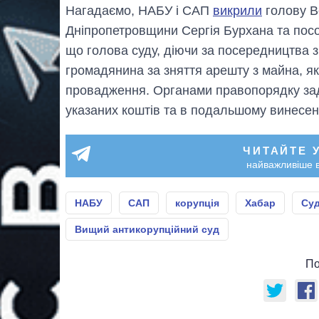
Нагадаємо, НАБУ і САП
викрили
голову В
Дніпропетровщини Сергія Бурхана та пос
що голова суду, діючи за посередництва 
громадянина за зняття арешту з майна, я
провадження. Органами правопорядку за
указаних коштів та в подальшому винесен
ЧИТАЙТЕ 
найважливіше в
НАБУ
САП
корупція
Хабар
Су
Вищий антикорупційний суд
По