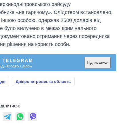
аспірантуру
ерхньодніпровського райсуду
обника «на гарячому». Слідством встановлено,
з іншою особою, одержав 2500 доларів від
ке було вилучено в межах кримінального
документовано отримання через посередника
ня рішення на користь особи.
У TELEGRAM
Підписатися
ід «Слово і діло»
ддя
Дніпропетровська область
ділитися: