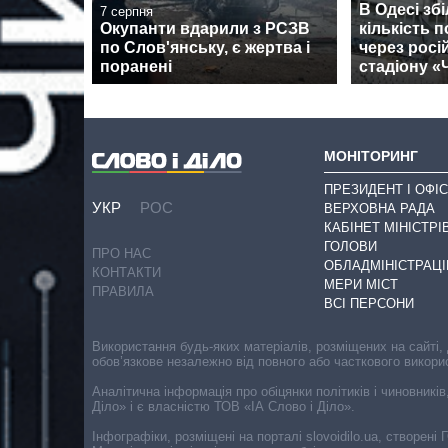
В Одесі зб
7 серпня
Окупанти вдарили з РСЗВ
кількість 
по Слов'янську, є жертва і
через росі
поранені
стадіону 
МОНІТОРИНГ
ПРЕЗИДЕНТ І ОФІС
УКР
РОС
ВЕРХОВНА РАДА
КАБІНЕТ МІНІСТРІ
ГОЛОВИ
ПРО НАС
ОБЛАДМІНІСТРАЦІ
КОНТАКТИ
МЕРИ МІСТ
ПРАВИЛА
ВСІ ПЕРСОНИ
Використання будь-яких матеріалів, розміщених на сайті,
обов’язкове незалежно від повного або часткового викори
Аналітична інформація про обіцянки політиків і чиновників
Діло» і є власністю ТОВ «ІА Слово і Діло».
Інфографіки, розміщені на порталі slovoidilo.ua, створен