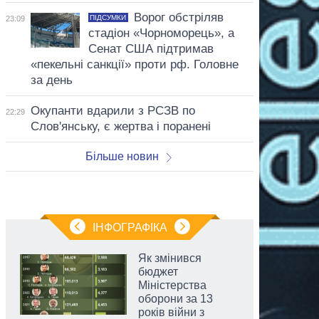
Ворог обстріляв
ПІДСУМКИ
23:09
стадіон «Чорноморець», а
Сенат США підтримав
«пекельні санкції» проти рф. Головне
за день
Окупанти вдарили з РСЗВ по
22:29
Слов'янську, є жертва і поранені
Більше новин
ІНФОГРАФІКА
Як змінився
бюджет
Міністерства
оборони за 13
років війни з