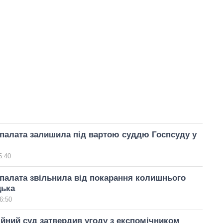
палата залишила під вартою суддю Госпсуду у
5:40
палата звільнила від покарання колишнього
цька
6:50
йний суд затвердив угоду з експомічником