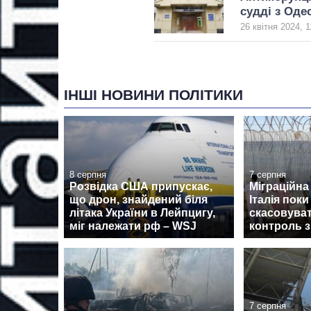
судді з Оде
26 квітня 2024, 1
ІНШІ НОВИНИ ПОЛІТИКИ
8 серпня
7 серпня
Розвідка США припускає,
Міграційна 
що дрон, знайдений біля
Італія поки
літака України в Лейпцигу,
скасовува
міг належати рф – WSJ
контроль з
7 серпня