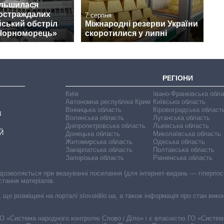
ільшилася
постраждалих
7 серпня
йський обстріл
Міжнародні резерви України
«Чорноморець»
скоротилися у липні
РЕГІОНИ
Київ
Івано-Франківська обл
Автономна республіка Крим
Київська область
Вінницька область
Кіровоградська област
В
Волинська область
Луганська область
Дніпропетровська область
Львівська область
Й
Донецька область
Миколаївська область
Житомирська область
Одеська область
Закарпатська область
Полтавська область
Запорізька область
Рівненська область
 дозволяється при вказуванні посилання (для інтернет-видань — гіперпоси
стання матеріалів.
, що розміщені на порталі slovoidilo.ua, а також інформація про стан вик
і ГО «Система народного контролю Слово і Діло» і є власністю ГО «Систе