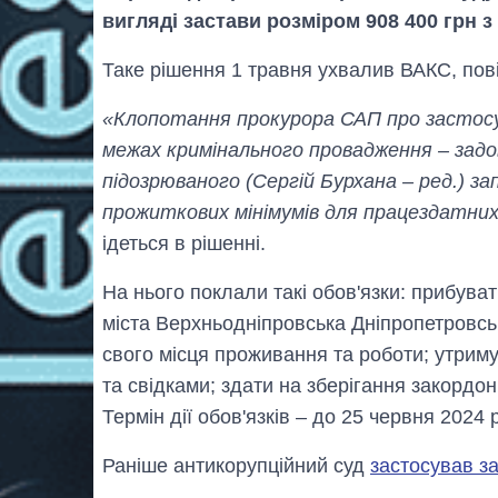
вигляді застави розміром 908 400 грн з
Таке рішення 1 травня ухвалив ВАКС, пов
«Клопотання прокурора САП про застосув
межах кримінального провадження – зад
підозрюваного (Сергій Бурхана – ред.) зап
прожиткових мінімумів для працездатних
ідеться в рішенні.
На нього поклали такі обов'язки: прибува
міста Верхньодніпровська Дніпропетровськ
свого місця проживання та роботи; утрим
та свідками; здати на зберігання закордо
Термін дії обов'язків – до 25 червня 2024
Раніше антикорупційний суд
застосував з