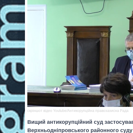
скріншот відео Youtube/Антикорупційна правозахисна Рада
Вищий антикорупційний суд застосував
Верхньодніпровського районного суду 