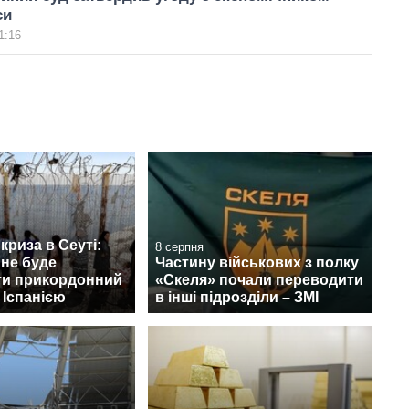
си
1:16
криза в Сеуті:
8 серпня
 не буде
Частину військових з полку
ти прикордонний
«Скеля» почали переводити
 Іспанією
в інші підрозділи – ЗМІ