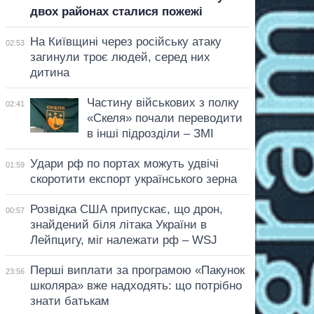
двох районах сталися пожежі
На Київщині через російську атаку
02:53
загинули троє людей, серед них
дитина
Частину військових з полку
02:41
«Скеля» почали переводити
в інші підрозділи – ЗМІ
Удари рф по портах можуть удвічі
01:59
скоротити експорт українського зерна
Розвідка США припускає, що дрон,
00:57
знайдений біля літака України в
Лейпцигу, міг належати рф – WSJ
Перші виплати за програмою «Пакунок
23:56
школяра» вже надходять: що потрібно
знати батькам