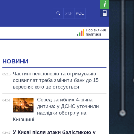
УКР
РОС
Порівняння
політиків
ЦІЙ
МЕРИ МІСТ
ВСІ ПЕРСОНИ
НОВИНИ
Частині пенсіонерів та отримувачів
05:15
соцвиплат треба змінити банк до 15
вересня: кого це стосується
Серед загиблих 4-річна
04:51
дитина: у ДСНС уточнили
наслідки обстрілу на
Київщині
У Києві після атаки балістикою у
03:47