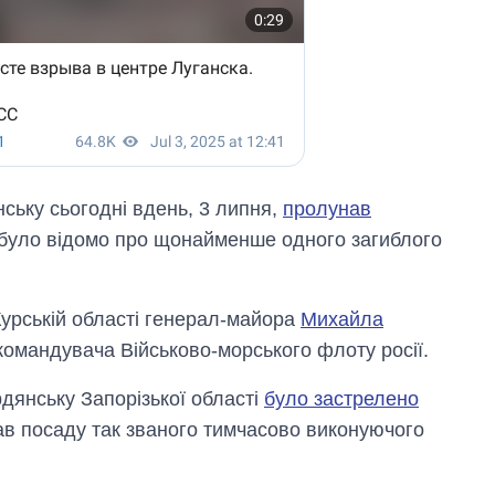
ську сьогодні вдень, 3 липня,
пролунав
 було відомо про щонайменше одного загиблого
Курській області генерал-майора
Михайла
 командувача Військово-морського флоту росії.
дянську Запорізької області
було застрелено
мав посаду так званого тимчасово виконуючого