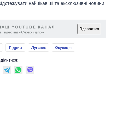
відстежувати найцікавіші та ексклюзивні новини
НАШ YOUTUBE КАНАЛ
Підписатися
і відео від «Слово і діло»
Підрив
Луганск
Окупація
ділитися: