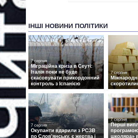
ІНШІ НОВИНИ ПОЛІТИКИ
7 серпня
Міграційна криза в Сеуті:
Італія поки не буде
7 серпня
скасовувати прикордонний
Міжнародні
контроль з Іспанією
скоротилис
7 серпня
Перші випл
7 серпня
Окупанти вдарили з РСЗВ
програмою
по Слов'янську, є жертва і
школяра» 