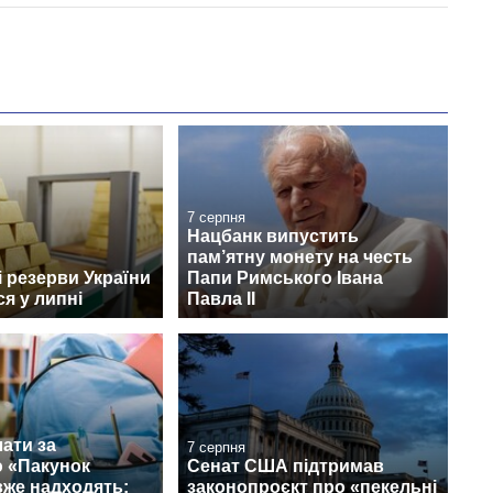
7 серпня
Нацбанк випустить
пам’ятну монету на честь
 резерви України
Папи Римського Івана
я у липні
Павла II
ати за
7 серпня
 «Пакунок
Сенат США підтримав
вже надходять:
законопроєкт про «пекельні