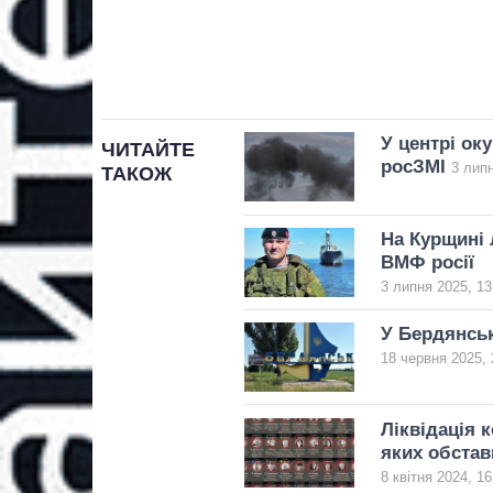
У центрі ок
ЧИТАЙТЕ
росЗМІ
3 липн
ТАКОЖ
На Курщині 
ВМФ росії
3 липня 2025, 13
У Бердянськ
18 червня 2025, 
Ліквідація к
яких обстав
8 квітня 2024, 16