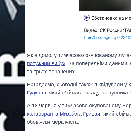
Як відомо, у тимчасово окупованому Луган
потужний вибух
. За попередніми даними,
та трьох поранених.
Нагадаємо, сьогодні також лiквiдували у 
Гудкова
, який обіймав посаду заступника
А 18 червня у тимчасово окупованому Бер
колаборанта Михайла Грицая
, який обій
обов'язки мера міста.