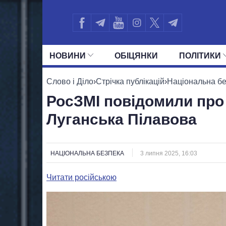
НОВИНИ
ОБIЦЯНКИ
ПОЛIТИКИ
УСІ ПОЛІТИКИ
ПРЕЗИДЕНТ І ОФ
Слово і Діло
›
Стрічка публікацій
›
Національна б
РосЗМІ повідомили про
Луганська Пілавова
НАЦІОНАЛЬНА БЕЗПЕКА
3 липня 2025, 16:03
Читати російською