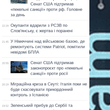
Сенат США підтримав
«пекельні санкції» проти рф. Головне
за день
Окупанти вдарили з РСЗВ по
22:29
Слов'янську, є жертва і поранені
У Німеччині над військовою базою, де
21:45
ремонтують системи Patriot, помітили
невідомі БПЛА
Сенат США підтримав
20:55
законопроєкт про «пекельні
санкції» проти росії
Міграційна криза в Сеуті: Італія поки не
20:19
буде скасовувати прикордонний
контроль з Іспанією
Зеленський прибув до Сербії та
19:52