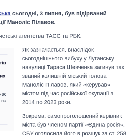
ська
сьогодні, 3 липня, був підірваний
ії Маноліс Пілавов.
истські агентства ТАСС та РБК.
Як зазначається, внаслідок
сьогоднішнього вибуху у Луганську
тів
навулиці Тараса Шевченка загинув так
званий колишній міський голова
ких
Маноліс Пілавов, який «керував»
містом під час російської окупації з
час
 на
2014 по 2023 роки.
Як змінився
бюджет
Зокрема, самопроголошений керівник
Міністерства
оборони за 13
міста був членом партії «Єдина росія».
років війни з
СБУ оголосила його в розшук за ст. 258
росією