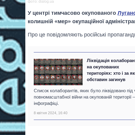
фото: dialog.ua
У центрі тимчасово окупованого
Луган
колишній «мер» окупаційної адміністрац
Про це повідомляють російські пропаганд
Ліквідація колаборан
на окупованих
територіях: хто і за я
обставин загинув
Список колаборантів, яких було ліквідовано під 
повномасштабної війни на окупованій території –
інфографіці.
8 квітня 2024, 16:40