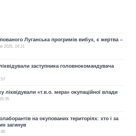
упованого Луганська прогримів вибух, є жертва –
я 2025, 14:21
ліквідували заступника головнокомандувача
:57
у ліквідували «т.в.о. мера» окупаційної влади
20:35
олаборантів на окупованих територіях: хто і за
ин загинув
:40