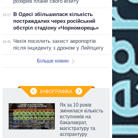
розкрив плани свого візиту
В Одесі збільшилася кількість
19:17
постраждалих через російський
обстріл стадіону «Чорноморець»
Чехія посилить захист аеропортів
18:45
після інциденту з дроном у Лейпцигу
Більше новин
ІНФОГРАФІКА
Як за 10 років
змінилася кількість
вступників на
бакалаврат,
магістратуру та
аспірантуру