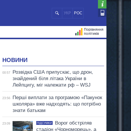
УКР
РОС
Порівняння
політиків
ЦІЙ
МЕРИ МІСТ
ВСІ ПЕРСОНИ
НОВИНИ
Розвідка США припускає, що дрон,
00:57
знайдений біля літака України в
Лейпцигу, міг належати рф – WSJ
Перші виплати за програмою «Пакунок
23:56
школяра» вже надходять: що потрібно
знати батькам
Ворог обстріляв
ПІДСУМКИ
23:09
стадіон «Чорноморець», а