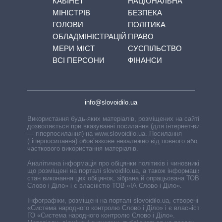
КАБІНЕТ
НАЦІОНАЛЬНА
МІНІСТРІВ
БЕЗПЕКА
ГОЛОВИ
ПОЛІТИКА
ОБЛАДМІНІСТРАЦІЙ
ПРАВО
МЕРИ МІСТ
СУСПІЛЬСТВО
ВСІ ПЕРСОНИ
ФІНАНСИ
info@slovoidilo.ua
Використання будь-яких матеріалів, розміщених на сайті,
дозволяється при вказуванні посилання (для інтернет-видань
— гіперпосилання) на www.slovoidilo.ua. Посилання
(гіперпосилання) обов’язкове незалежно від повного або
часткового використання матеріалів.
Аналітична інформація про обіцянки політиків і чиновників,
що розміщені на порталі slovoidilo.ua, а також інформація про
стан виконання цих обіцянок, зібрана й опрацьована ТОВ «ІА
Слово і Діло» і є власністю ТОВ «ІА Слово і Діло».
Інфографіки, розміщені на порталі slovoidilo.ua, створені ГО
«Система народного контролю Слово і Діло» і є власністю
ГО «Система народного контролю Слово і Діло».