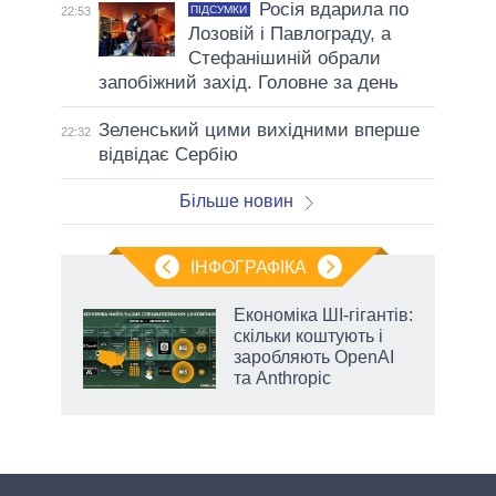
Росія вдарила по
ПІДСУМКИ
22:53
Лозовій і Павлограду, а
Стефанішиній обрали
запобіжний захід. Головне за день
Зеленський цими вихідними вперше
22:32
відвідає Сербію
Більше новин
ІНФОГРАФІКА
и на
Економіка ШІ-гігантів:
скільки коштують і
а
заробляють OpenAI
та Anthropic