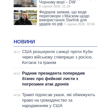
Чорному морі – DW
6 серпня 2026, 21:29
Федоров заявив, що веде
переговори з Маском щодо
використання Starlink для
ударів по рф
7 серпня 2026, 03:56
НОВИНИ
США розширили санкції проти Куби
05:17
через військову співпрацю з росією,
Китаєм та Іраном
Радник президента попередив
04:57
бізнес про фейкові листи з
погрозами атак дронів
Трамп підписав укази, які обмежують
04:39
право на громадянство за
народженням у США