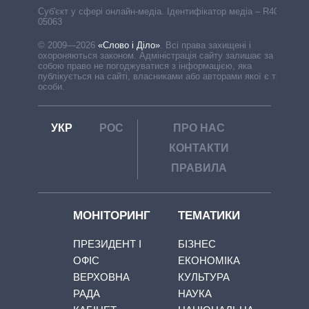
Cуб'єкт у сфері онлайн-медіа. Ідентифікатор медіа – R40-
05063
© 2009—2026
«Слово і Діло»
.
Всі права захищені і
охороняються законом. Адміністрація сайту залишає за
собою право не погоджуватися з інформацією, яка
публікується на сайті, власниками або авторами якої є треті
особи.
УКР
РОС
ПРО НАС
КОНТАКТИ
ПРАВИЛА
МОНІТОРИНГ
ТЕМАТИКИ
ПРЕЗИДЕНТ І
БІЗНЕС
ОФІС
ЕКОНОМІКА
ВЕРХОВНА
КУЛЬТУРА
РАДА
НАУКА