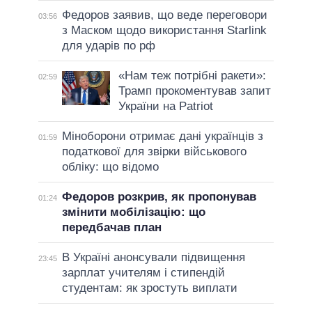
Федоров заявив, що веде переговори
03:56
з Маском щодо використання Starlink
для ударів по рф
«Нам теж потрібні ракети»:
02:59
Трамп прокоментував запит
України на Patriot
Міноборони отримає дані українців з
01:59
податкової для звірки військового
обліку: що відомо
Федоров розкрив, як пропонував
01:24
змінити мобілізацію: що
передбачав план
В Україні анонсували підвищення
23:45
зарплат учителям і стипендій
студентам: як зростуть виплати