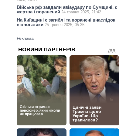
Війська рф завдали авіаудару по Cумщині, є
жертва і поранений
24 травня 2025, 21:42
На Київщині є загиблі та поранені внаслідок
нічної атаки
25 травня 2025, 05:35