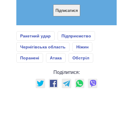
Підписатися
Ракетний удар
Підприємство
Чернігівська область
Ніжин
Поранені
Атака
Обстріл
Поділитися: