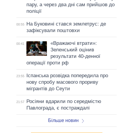
пару, а через два дні сам прийшов до
поліції
На Буковині стався землетрус: де
00:55
зафіксували поштовхи
«Вражаючі втрати»:
00:41
Зеленський оцінив
результати 40-денної
операції проти рф
Іспанська розвідка попередила про
23:55
нову спробу масового прориву
мігрантів до Сеути
Росіяни вдарили по середмістю
21:57
Павлограда, є постраждалі
Більше новин