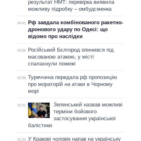
результат НМТ: перевірка виявила
можливу підробку – омбудсменка
Рф завдала комбінованого ракетно-
04:41
дронового удару по Одесі: що
відомо про наслідки
Російський Бєлгород опинився під
03:56
масованою атакою, у місті
спалахнули пожежі
Туреччина передала рф пропозицію
02:58
про мораторій на атаки в Чорному
морі
Зеленський назвав можливі
02:31
терміни бойового
застосування української
балістики
У Кракові чоловік напав на українську
01:53