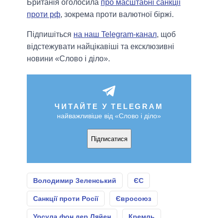
Британія оголосила
про масштабні санкції
проти рф
, зокрема проти валютної біржі.
Підпишіться
на наш Telegram-канал
, щоб
відстежувати найцікавіші та ексклюзивні
новини «Слово і діло».
ЧИТАЙТЕ У TELEGRAM
найважливіше від «Слово і діло»
Підписатися
Володимир Зеленський
ЄС
Санкції проти Росії
Євросоюз
Урсула фон дер Ляйен
Кремль