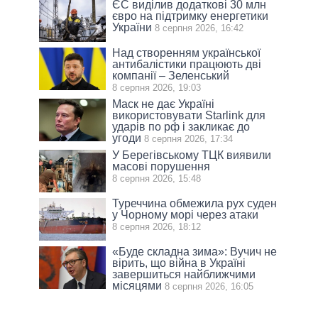
ЄС виділив додаткові 30 млн
євро на підтримку енергетики
України
8 серпня 2026, 16:42
Над створенням української
антибалістики працюють дві
компанії – Зеленський
8 серпня 2026, 19:03
Маск не дає Україні
використовувати Starlink для
ударів по рф і закликає до
угоди
8 серпня 2026, 17:34
У Берегівському ТЦК виявили
масові порушення
8 серпня 2026, 15:48
Туреччина обмежила рух суден
у Чорному морі через атаки
8 серпня 2026, 18:12
«Буде складна зима»: Вучич не
вірить, що війна в Україні
завершиться найближчими
місяцями
8 серпня 2026, 16:05