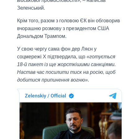
військової промисловості»,
– написав
Зеленський.
Крім того, разом з головою ЄК він обговорив
вчорашню розмову з президентом США
Дональдом Трампом.
У свою чергу сама фон дер Ляєн у
соцмережі X підтвердила, що
«готується
18-й пакет із ще жорсткішими санкціями.
Настав час посилити тиск на росію, щоб
добитися припинення вогню».