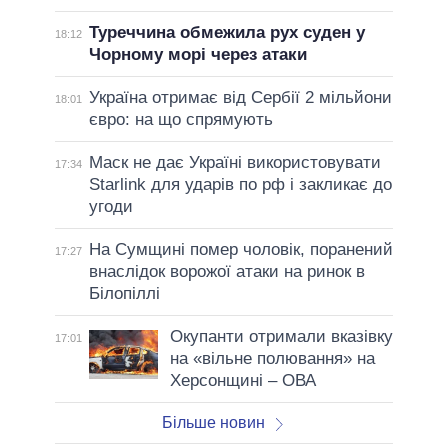
Туреччина обмежила рух суден у
18:12
Чорному морі через атаки
Україна отримає від Сербії 2 мільйони
18:01
євро: на що спрямують
Маск не дає Україні використовувати
17:34
Starlink для ударів по рф і закликає до
угоди
На Сумщині помер чоловік, поранений
17:27
внаслідок ворожої атаки на ринок в
Білопіллі
Окупанти отримали вказівку
17:01
на «вільне полювання» на
Херсонщині – ОВА
Більше новин