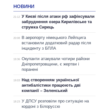
НОВИНИ
У Києві після атаки рф зафіксували
21:12
забруднення озера Кирилівське та
струмка Сирець
В аеропорту німецького Лейпцига
20:08
встановили додатковий радар після
інциденту з БПЛА
Окупанти атакували чотири райони
19:36
Дніпропетровщини, є жертви і
поранені
Над створенням української
19:03
антибалістики працюють дві
компанії – Зеленський
У ДПСУ розповіли про ситуацію на
18:23
кордоні з Білоруссю