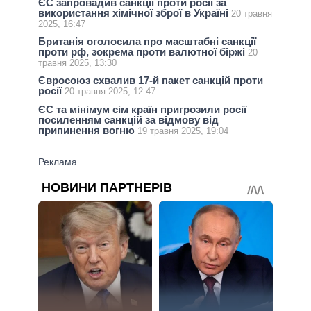
ЄС запровадив санкції проти росії за
використання хімічної зброї в Україні
20 травня
2025, 16:47
Британія оголосила про масштабні санкції
проти рф, зокрема проти валютної біржі
20
травня 2025, 13:30
Євросоюз схвалив 17-й пакет санкцій проти
росії
20 травня 2025, 12:47
ЄС та мінімум сім країн пригрозили росії
посиленням санкцій за відмову від
припинення вогню
19 травня 2025, 19:04