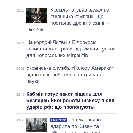
Кремль готував замах на
02:15
очільника компанії, що
постачає дрони Україні –
Die Zeit
На кордоні Литви з Білоруссю
00:58
знайшли вже третій підземний тунель
для нелегальних мігрантів
Українська служба «Голосу Америки»
00:26
відновлює роботу після тривалої
паузи
Кабмін готує пакет рішень для
23:45
безперебійної роботи бізнесу після
ударів рф: що пропонують
Рф масовано
ПІДСУМКИ
23:00
вдарила по Києву та
області, а експосолці