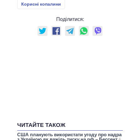
Корисні копалини
Поділитися:
ЧИТАЙТЕ ТАКОЖ
США планують використати угоду про надра
з Україною як важіль тиску на рф – Бессент
6