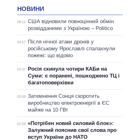
НОВИНИ
США відновили повноцінний обмін
09:12
розвідданими з Україною – Politico
Після нічної атаки дронів у
04:57
російському Ярославлі спалахнули
пожежі: що відомо
Росія скинула чотири КАБи на
04:37
Суми: є поранені, пошкоджено ТЦ і
багатоповерхівки
Затемнення Сонця скоротить
03:59
виробництво електроенергії в ЄС
майже на 10 ГВт
«Потрібен новий силовий блок»:
02:59
Залужний пояснив свої слова про
вступ України до НАТО