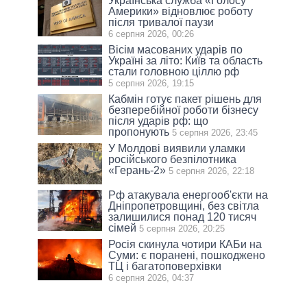
Українська служба «Голосу
Америки» відновлює роботу
після тривалої паузи
6 серпня 2026, 00:26
Вісім масованих ударів по
Україні за літо: Київ та область
стали головною ціллю рф
5 серпня 2026, 19:15
Кабмін готує пакет рішень для
безперебійної роботи бізнесу
після ударів рф: що
пропонують
5 серпня 2026, 23:45
У Молдові виявили уламки
російського безпілотника
«Герань-2»
5 серпня 2026, 22:18
Рф атакувала енергооб'єкти на
Дніпропетровщині, без світла
залишилися понад 120 тисяч
сімей
5 серпня 2026, 20:25
Росія скинула чотири КАБи на
Суми: є поранені, пошкоджено
ТЦ і багатоповерхівки
6 серпня 2026, 04:37