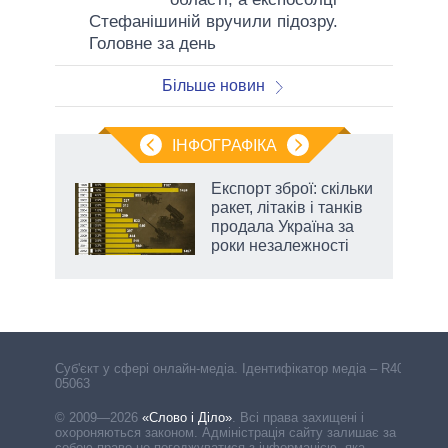
Стефанішиній вручили підозру.
Головне за день
Більше новин
ІНФОГРАФІКА
Експорт зброї: скільки
раїні
ракет, літаків і танків
ої
продала Україна за
роки незалежності
Cуб'єкт у сфері онлайн-медіа. Ідентифікатор медіа – R40-
05063
© 2009—2026
«Слово і Діло»
.
Всі права захищені і
охороняються законом. Адміністрація сайту залишає за
собою право не погоджуватися з інформацією, яка