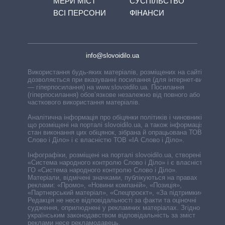
МЕРИ МІСТ
СУСПІЛЬСТВО
ВСІ ПЕРСОНИ
ФІНАНСИ
info@slovoidilo.ua
Використання будь-яких матеріалів, розміщених на сайті,
дозволяється при вказуванні посилання (для інтернет-видань
— гіперпосилання) на www.slovoidilo.ua. Посилання
(гіперпосилання) обов’язкове незалежно від повного або
часткового використання матеріалів.
Аналітична інформація про обіцянки політиків і чиновників,
що розміщені на порталі slovoidilo.ua, а також інформація про
стан виконання цих обіцянок, зібрана й опрацьована ТОВ «ІА
Слово і Діло» і є власністю ТОВ «ІА Слово і Діло».
Інфографіки, розміщені на порталі slovoidilo.ua, створені ГО
«Система народного контролю Слово і Діло» і є власністю
ГО «Система народного контролю Слово і Діло».
Матеріали, відмічені значками, публікуються на правах
реклами: «Промо», «Новини компаній», «Позиція»,
«Партнерський матеріал», «Спецпроєкт», «За підтримки».
Редакція не несе відповідальності за факти та оціночні
судження, оприлюднені у рекламних матеріалах. Згідно з
українським законодавством відповідальність за зміст
реклами несе рекламодавець.