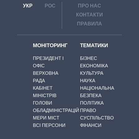
УКР
РОС
ПРО НАС
КОНТАКТИ
ПРАВИЛА
МОНІТОРИНГ
ТЕМАТИКИ
ПРЕЗИДЕНТ І
БІЗНЕС
ОФІС
ЕКОНОМІКА
ВЕРХОВНА
КУЛЬТУРА
РАДА
НАУКА
КАБІНЕТ
НАЦІОНАЛЬНА
МІНІСТРІВ
БЕЗПЕКА
ГОЛОВИ
ПОЛІТИКА
ОБЛАДМІНІСТРАЦІЙ
ПРАВО
МЕРИ МІСТ
СУСПІЛЬСТВО
ВСІ ПЕРСОНИ
ФІНАНСИ