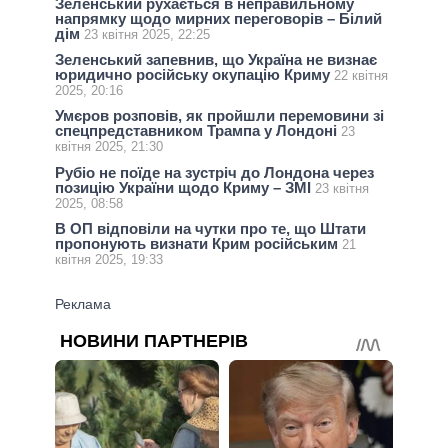
Зеленський рухається в неправильному
напрямку щодо мирних переговорів – Білий
дім
23 квітня 2025, 22:25
Зеленський запевнив, що Україна не визнає
юридично російську окупацію Криму
22 квітня
2025, 20:16
Умєров розповів, як пройшли перемовини зі
спецпредставником Трампа у Лондоні
23
квітня 2025, 21:30
Рубіо не поїде на зустріч до Лондона через
позицію України щодо Криму – ЗМІ
23 квітня
2025, 08:58
В ОП відповіли на чутки про те, що Штати
пропонують визнати Крим російським
21
квітня 2025, 19:33