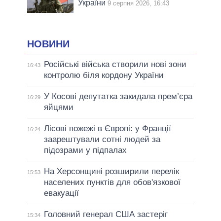
України
9 серпня 2026, 16:43
НОВИНИ
Російські війська створили нові зони
16:43
контролю біля кордону України
У Косові депутатка закидала прем’єра
16:29
яйцями
Лісові пожежі в Європі: у Франції
16:24
заарештували сотні людей за
підозрами у підпалах
На Херсонщині розширили перелік
15:53
населених пунктів для обов'язкової
евакуації
Головний генерал США застеріг
15:34