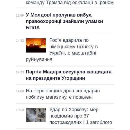
команду Трампа від ескалації з Іраном
У Молдові пролунав вибух,
15:09
правоохоронці знайшли уламки
БПЛА
Росія вдарила по
14:42
німецькому бізнесу в
Україні, є масштабні
руйнування
Партія Мадяра висунула кандидата
14:33
на президента Угорщини
На Чернігівщині дрон рф вдарив
14:09
поблизу магазину, є поранені
Удар по Харкову: мер
13:53
повідомив про 37
постраждалих і 1 загиблого