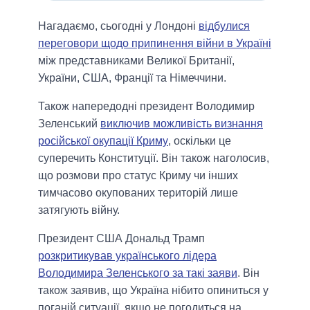
Нагадаємо, сьогодні у Лондоні
відбулися
переговори щодо припинення війни в Україні
між представниками Великої Британії,
України, США, Франції та Німеччини.
Також напередоднi президент Володимир
Зеленський
виключив можливість визнання
російської окупації Криму
, оскільки це
суперечить Конституції. Він також наголосив,
що розмови про статус Криму чи інших
тимчасово окупованих територій лише
затягують війну.
Президент США Дональд Трамп
розкритикував українського лідера
Володимира Зеленського за такi заяви
. Він
також заявив, що Україна нібито опиниться у
поганій ситуації, якщо не погодиться на