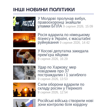
ІНШІ НОВИНИ ПОЛІТИКИ
У Молдові пролунав вибух,
правоохоронці знайшли
уламки БПЛА
9 серпня 2026, 15:09
Росія вдарила по німецькому
бізнесу в Україні, є масштабні
руйнування
9 серпня 2026, 14:42
У Косові депутатка закидала
прем’єра яйцями
9 серпня 2026, 16:29
Удар по Харкову: мер
повідомив про 37
постраждалих і 1 загиблого
9 серпня 2026, 13:53
Сили оборони вдарили по
складу росіян у Перекопі
9 серпня 2026, 12:54
Російські війська створили нові
зони контролю біля кордону