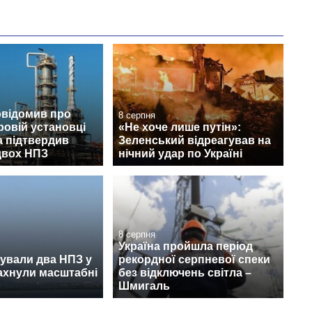
овідомив про
8 серпня
ровій установці
«Не хоче лише путін»:
а підтвердив
Зеленський відреагував на
двох НПЗ
нічний удар по Україні
8 серпня
Україна пройшла період
ували два НПЗ у
рекордної серпневої спеки
лахнули масштабні
без відключень світла –
Шмигаль