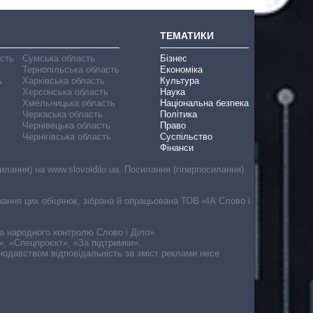
ТЕМАТИКИ
асть
Сумська область
Бізнес
Тернопільська область
Економіка
ь
Харківська область
Культура
Херсонська область
Наука
Хмельницька область
Національна безпека
Черкаська область
Політика
Чернівецька область
Право
Чернігівська область
Суспільство
Фінанси
лання) на www.slovoidilo.ua. Посилання (гіперпосилання)
онання цих обіцянок, зібрана й опрацьована ТОВ «ІА Слово і
ма народного контролю Слово і Діло».
», «Спецпроєкт», «За підтримки».
онодавством відповідальність за зміст реклами несе