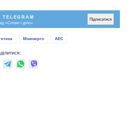
У TELEGRAM
Підписатися
ід «Слово і діло»
гетика
Міненерго
АЕС
ділитися: