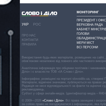
МОНІТОРИНГ
ПРЕЗИДЕНТ І ОФІС
УКР
РОС
ВЕРХОВНА РАДА
КАБІНЕТ МІНІСТРІ
ГОЛОВИ
ПРО НАС
ОБЛАДМІНІСТРАЦІ
КОНТАКТИ
МЕРИ МІСТ
ПРАВИЛА
ВСІ ПЕРСОНИ
Використання будь-яких матеріалів, розміщених на сайті,
обов’язкове незалежно від повного або часткового викори
Аналітична інформація про обіцянки політиків і чиновників
Діло» і є власністю ТОВ «ІА Слово і Діло».
Інфографіки, розміщені на порталі slovoidilo.ua, створен
Матеріали, відмічені значками, публікуються на правах р
Редакція не несе відповідальності за факти та оціночні 
рекламодавець.
Cуб'єкт у сфері онлайн-медіа. Ідентифікатор медіа – R40
© 2009—2026
«Слово і Діло»
.
Всі права захищені і охоро
за собою право не погоджуватися з інформацією, яка публ