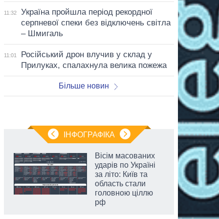
Україна пройшла період рекордної
11:32
серпневої спеки без відключень світла
– Шмигаль
Російський дрон влучив у склад у
11:01
Прилуках, спалахнула велика пожежа
Більше новин
ІНФОГРАФІКА
Вісім масованих
ударів по Україні
за літо: Київ та
область стали
головною ціллю
рф