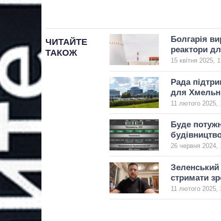
Болгарія ви
ЧИТАЙТЕ
реактори д
ТАКОЖ
15 квітня 2025, 1
Рада підтри
для Хмельн
11 лютого 2025, 
Буде потужн
будівництво
26 червня 2024, 
Зеленський
стримати зр
11 лютого 2025, 