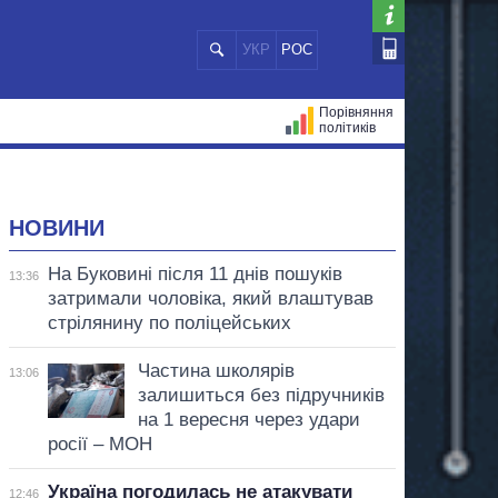
УКР
РОС
Порівняння
політиків
ЦІЙ
МЕРИ МІСТ
ВСІ ПЕРСОНИ
НОВИНИ
На Буковині після 11 днів пошуків
13:36
затримали чоловіка, який влаштував
стрілянину по поліцейських
Частина школярів
13:06
залишиться без підручників
на 1 вересня через удари
росії – МОН
Україна погодилась не атакувати
12:46