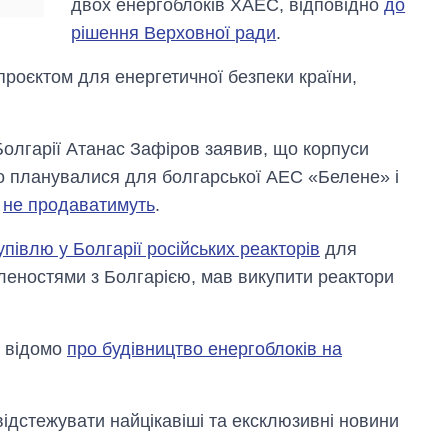
двох енергоблоків ХАЕС, відповідно
до
рішення Верховної ради
.
роєктом для енергетичної безпеки країни,
 Болгарії Атанас Зафіров заявив, що корпуси
о планувалися для болгарської АЕС «Белене» і
,
не продаватимуть
.
упівлю у Болгарії російських реакторів
для
леностями з Болгарією, мав викупити реактори
о відомо
про будівництво енергоблоків на
відстежувати найцікавіші та ексклюзивні новини