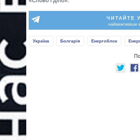
«Слово і діло».
ЧИТАЙТЕ 
найважливіше в
Україна
Болгарія
Енергоблок
Енер
По