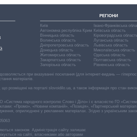
РЕГІОНИ
Київ
Івано-Франківська обл
Автономна республіка Крим
Київська область
Вінницька область
Кіровоградська област
В
Волинська область
Луганська область
Дніпропетровська область
Львівська область
Й
Донецька область
Миколаївська область
Житомирська область
Одеська область
Закарпатська область
Полтавська область
Запорізька область
Рівненська область
 дозволяється при вказуванні посилання (для інтернет-видань — гіперпоси
стання матеріалів.
, що розміщені на порталі slovoidilo.ua, а також інформація про стан вик
і ГО «Система народного контролю Слово і Діло» і є власністю ГО «Систе
еклами: «Промо», «Новини компаній», «Позиція», «Партнерський матеріал
судження, оприлюднені у рекламних матеріалах. Згідно з українським зак
-05063
няються законом. Адміністрація сайту залишає
ікується на сайті, власниками або авторами