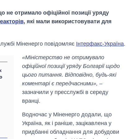
що не отримало офіційної позиції уряду
еакторів
, які мали використовувати для
службі Міненерго повідомляє
Інтерфакс-Україна
.
«Міністерство не отримувало
офіційної позиції уряду Болгарії щодо
ж
цього питання. Відповідно, будь-які
о
коментарі є передчасними»,
–
зазначили у пресслужбі в середу
Дефіцит пам’яті:
вранці.
як зріс попит на
чипи за останні
Водночас у Міненерго додали, що
роки і що
прогнозують на
Україна, як і раніше, зацікавлена ​​у
2027-й
придбанні обладнання для добудови