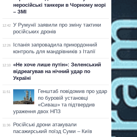
неросійські танкери в Чорному морі
– ЗМІ
У Румунії заявили про зміну тактики
12:42
російських дронів
Іспанія запровадила прикордонний
12:26
контроль для мандрівників з Італії
«Не хоче лише путін»: Зеленський
12:10
відреагував на нічний удар по
Україні
Генштаб повідомив про удар
11:51
по буровій установці
«Сиваш» та підтвердив
ураження двох НПЗ
Російські дрони атакували
11:36
пасажирський поїзд Суми – Київ