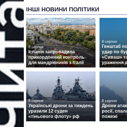
ІНШІ НОВИНИ ПОЛІТИКИ
8 серпня
Генштаб п
8 серпня
Іспанія запровадила
удар по бу
прикордонний контроль
«Сиваш» т
для мандрівників з Італії
ураження 
8 серпня
8 серпня
Українські дрони за тиждень
Дрони атак
уразили 12 суден
росії, спа
«тіньового флоту» рф
пожежі