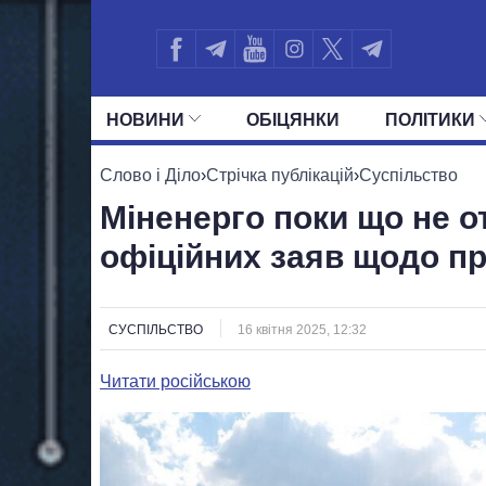
НОВИНИ
ОБIЦЯНКИ
ПОЛIТИКИ
УСІ ПОЛІТИКИ
ПРЕЗИДЕНТ І ОФ
Слово і Діло
›
Стрічка публікацій
›
Суспільство
Міненерго поки що не о
офіційних заяв щодо п
СУСПІЛЬСТВО
16 квітня 2025, 12:32
Читати російською