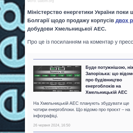
Фото: uatom.org
Міністерство енергетики України поки 
Болгарії щодо продажу корпусів
двох р
добудови Хмельницької АЕС.
Про це із посиланням на коментар у прес
Буде потужнішою, ні
Запорізька: що відом
про будівництво
енергоблоків на
Хмельницькій АЕС
На Хмельницькій АЕС планують збудувати ще
чотири енергоблоки. Що відомо про проєкт – на
інфографіці.
26 червня 2024, 16:50